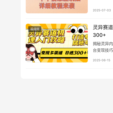
提供多类网
2025-07-03
灵异赛道
福缘网
300+
揭秘灵异内
台变现技巧
程，助获流
2025-06-15