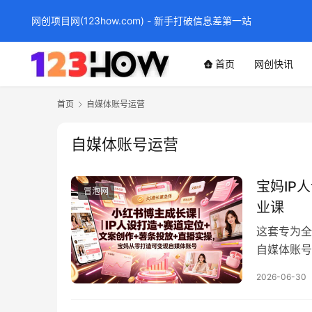
网创项目网(123how.com) - 新手打破信息差第一站
首页
网创快讯
首页
自媒体账号运营
自媒体账号运营
宝妈IP
冒泡网
业课
这套专为全
自媒体账号
创作技巧、
2026-06-30
模糊、流量
化、14种