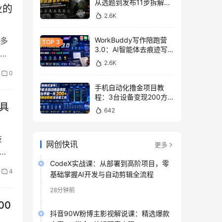
从选题到发布11步拆解，
轻
业的
零基础做出高流量真实感
2.6K
内容
多
WorkBuddy写作陪跑营
3.0：AI智能体去痕迹写
多
作，头条公众号百家号变
2.6K
现
0
手机自动化撸金项目教
程：3台设备变现200方
具
法，零门槛脚本工具与平
642
台玩法
技
网创快讯
更多
文
CodeX实战课：从部署到高阶项目，零
4
基础掌握AI开发与自动剪辑全流程
28分钟前
00
抖音90W粉博主影视解说课：精选爆款