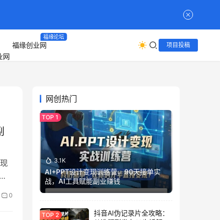
福缘论坛
福缘创业网
项目投稿
网创热门
副
3.1K
现
AI+PPT设计变现训练营，90天接单实
案
战，AI工具赋能副业赚钱
位
0
抖音AI伪记录片全攻略：
通指