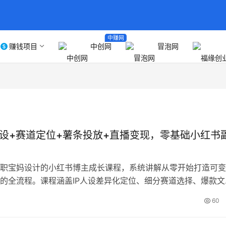
中赚网
赚钱项目
中创网
冒泡网
人设+赛道定位+薯条投放+直播变现，零基础小红书
职宝妈设计的小红书博主成长课程，系统讲解从零开始打造可变
的全流程。课程涵盖IP人设差异化定位、细分赛道选择、爆款文
薯条精准投放策略、直播带货实操等内容，帮助宝妈解决账号定
60
低迷、变现困难等核心问题。通过平台规则解析、关键词布局优
标题公式和剪辑教学，实现笔记自然流量提升；同时提供店铺开