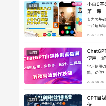
南和直播全
小白0基
冒泡网
松将账号流
第一课
专为零基础
平台运营等
类网络副业
2025-10-24
Chat
福缘网
使用，解
学习使用C
能，助你打
案，提升创
2025-09-28
GPT自
冒泡网
倍