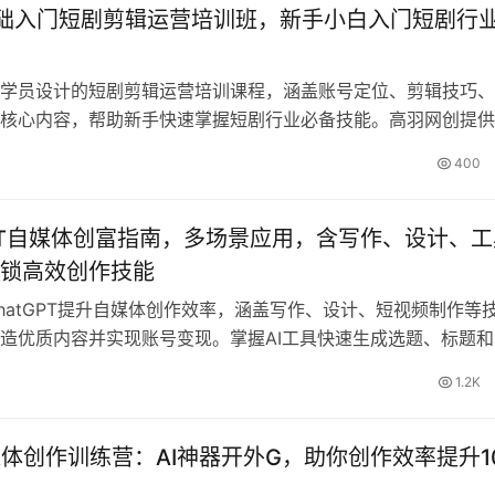
流程教学，建立从内容引流到直播成交的完整商业闭环，让宝妈
础入门短剧剪辑运营培训班，新手小白入门短剧行
量转化为稳定副业收入。
学员设计的短剧剪辑运营培训课程，涵盖账号定位、剪辑技巧、
核心内容，帮助新手快速掌握短剧行业必备技能。高羽网创提供
项目与实操课，助零门槛获流量稳收益。
400
GPT自媒体创富指南，多场景应用，含写作、设计、工
锁高效创作技能
hatGPT提升自媒体创作效率，涵盖写作、设计、短视频制作等
造优质内容并实现账号变现。掌握AI工具快速生成选题、标题和
作质量和粉丝增长。
1.2K
媒体创作训练营：AI神器开外G，助你创作效率提升1