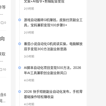
文案+AI指令+剪辑配音变现
作等
2小时前
网
游戏自动搬砖G机赚钱，皮肤扫货副业工
0
具，宝妈兼职变现100步骤0+
2小时前
方向
番茄小说自动化G机阅读实操，电脑解放
双手变现300方法副业新思路
获取
3小时前
路
AI脚本自动化项目变现500方法，2026
10
年AI工具兼职创业副业新风口
4小时前
2026 快手短剧副业自动化发布，手机零
含6
基础操作轻松赚收益
网创
4小时前