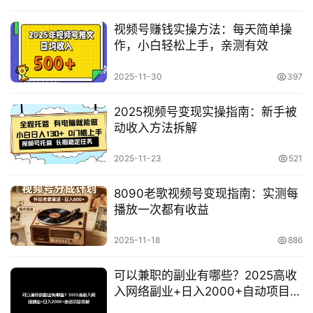
创
网
视频号赚钱实操方法：每天简单操
作，小白轻松上手，亲测有效
冒
2025-11-30
397
泡
网
2025视频号变现实操指南：新手被
动收入方法拆解
2025-11-23
521
福
缘
8090老歌视频号变现指南：实测每
创
播放一次都有收益
业
网
2025-11-18
886
可以兼职的副业有哪些？2025高收
入网络副业+日入2000+自动项目揭
秘