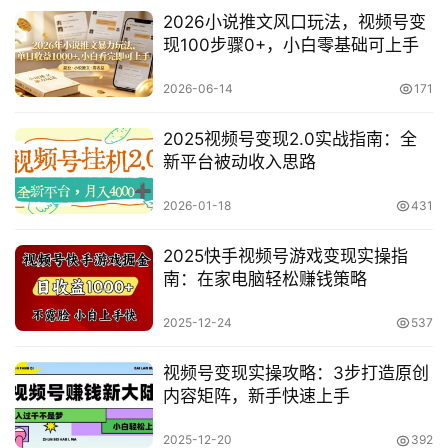
2026小说推文风口玩法，视频号变
首
现100步骤0+，小白零基础可上手
页
2026-06-14
171
网
2025视频号变现2.0实战指南：全
创
新平台被动收入思路
快
讯
2026-01-18
431
2025快手视频号游戏变现实操指
赚
南：在家电脑轻松赚钱策略
钱
项
2025-12-24
537
目
视频号变现实操攻略：3步打造原创
内容矩阵，新手快速上手
中
2025-12-20
392