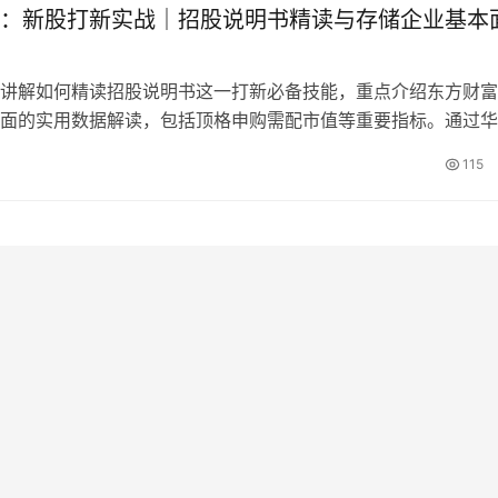
购的中签概率。
：新股打新实战｜招股说明书精读与存储企业基本
讲解如何精读招股说明书这一打新必备技能，重点介绍东方财富
面的实用数据解读，包括顶格申购需配市值等重要指标。通过华
际案例，帮助投资者理解打新规则，掌握从几十万到数百万市值
115
策略，让普通投资者也能获得与大户同等的中签机会。