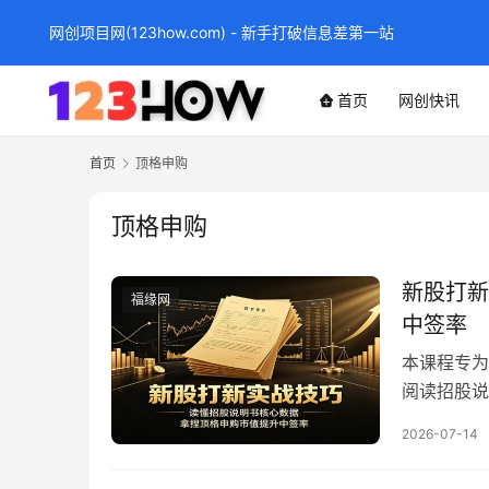
网创项目网(123how.com) - 新手打破信息差第一站
首页
网创快讯
首页
顶格申购
顶格申购
新股打新
福缘网
中签率
本课程专为
阅读招股说
财富专属打
2026-07-14
揭示顶格申
中签率。内