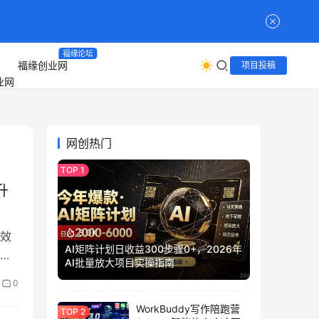
福缘论坛
福缘创业网
项目投稿
网创热门
升
3.0K
效
AI矩阵计划日收益300步骤0+，2026年
方
AI批量放大项目实操指南
，
0
和
WorkBuddy写作陪跑营
著