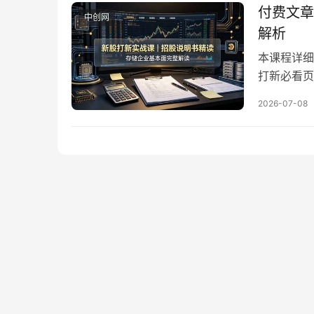
提高新股申
付费文章
中创网
解析
本课程详细
打新必看页
新能源等实
2026-07-08
置下的中签