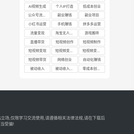
AI视频生成
个人IP打造
低成本创业
公众号流量主
副业赚钱
副业项目
小红书运营
手机赚钱
拼多多运营
流量变现
淘宝无人直播
游戏搬砖
直播带货
短视频创作
短视频制作
短视频变现
短视频变现技巧
短视频变现方法
短视频带货
网络创业
自动化赚钱
被动收入
被动收入项目
零成本创业项目
立场,仅限学习交流使用,请遵循相关法律法规,请在下载后
当受骗!