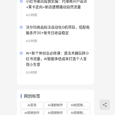
小红书乘风投放实操：代理商开户返点
+莱卡定向+新店建模撬动自然流量
4小时前
沃尔玛商品标注自动化G机项目，低配电
脑多开30+账号日收益稳定
4小时前
AI+新个体创业必修课：道法术器玩转小
红书流量，AI智能体低成本打造个人变
现小生意
5小时前
网创标签
AI变现
AI漫剧制作
AI短视频制作
AI视频创作
AI视频制作
AI视频制作教程