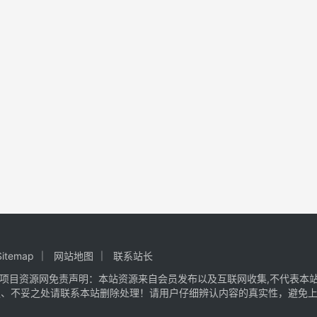
Sitemap
网站地图
联系站长
项目资源网
免责声明：本站资源来自会员发布以及互联网收集,不代表本站
议、不妥之处请联系本站删除处理！请用户仔细辨认内容的真实性，避免上