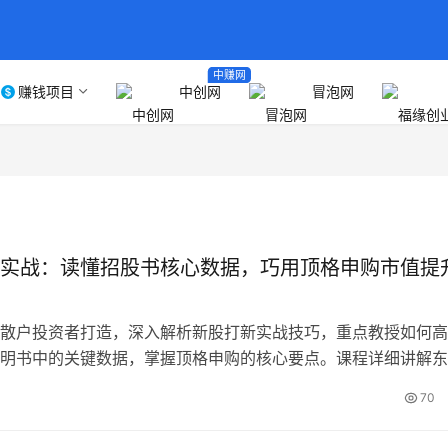
中赚网
赚钱项目
中创网
冒泡网
实战：读懂招股书核心数据，巧用顶格申购市值提
散户投资者打造，深入解析新股打新实战技巧，重点教授如何高
明书中的关键数据，掌握顶格申购的核心要点。课程详细讲解东
新工具的使用方法，分析巨无霸新股与普通新股的市值门槛差异
70
购的底层逻辑，帮助散户用最优资金配置实现与大户同等的配号
容实用性强，无冗余理论，旨在快速提升投资者的打新认知，显