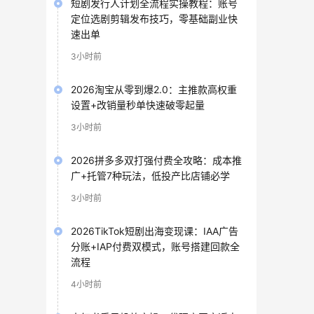
短剧发行人计划全流程实操教程：账号
定位选剧剪辑发布技巧，零基础副业快
速出单
3小时前
2026淘宝从零到爆2.0：主推款高权重
设置+改销量秒单快速破零起量
3小时前
2026拼多多双打强付费全攻略：成本推
广+托管7种玩法，低投产比店铺必学
3小时前
2026TikTok短剧出海变现课：IAA广告
分账+IAP付费双模式，账号搭建回款全
流程
4小时前