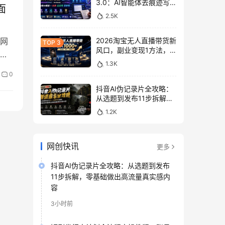
3.0：AI智能体去痕迹写
面
作，头条公众号百家号变
2.5K
现
网
2026淘宝无人直播带货新
风口，副业变现1方法，
润
无违规稳定可长期操作
1.3K
配
0
抖音AI伪记录片全攻略：
从选题到发布11步拆解，
零基础做出高流量真实感
1.2K
内容
网创快讯
更多
抖音AI伪记录片全攻略：从选题到发布
11步拆解，零基础做出高流量真实感内
容
3小时前