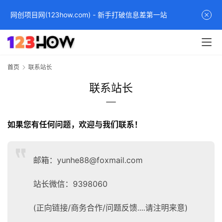
网创项目网(123how.com) - 新手打破信息差第一站
首页
联系站长
首
联系站长
页
网
如果您有任何问题，欢迎与我们联系！
创
快
讯
邮箱：
yunhe88@foxmail.com
站长微信：9398060
赚
钱
(正向链接/商务合作/问题反馈....请注明来意)
项