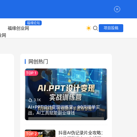
福缘论坛
福缘创业网
项目投稿
网创热门
，
3.1K
AI+PPT设计变现训练营，90天接单实
战，AI工具赋能副业赚钱
抖音AI伪记录片全攻略：