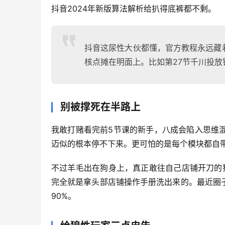
抖音2024年新版算法解析给扒得底裤都不剩。
抖音这尿性大伙都懂，官方教程永远藏
核点摊在明面上。比如第27节千川投放错
别被撑死在半路上
我敢打赌看完前5节课的新手，八成会陷入思维
迈似的根本停不下来。更可怕的是每个模块都自
不过羊毛出在狗身上，真正敢往自己店铺开刀的
完全就是拿头部店铺操作手册洗出来的。最近圈
90%。