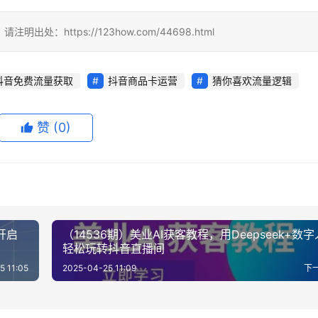
https://123how.com/44698.html
抖音免费流量获取
抖音商品卡运营
猜你喜欢流量逻辑
赞
(0)
开启
（14536期）美业AI获客教程，用Deepseek+数
轻松玩转抖音直播间
5 11:05
2025-04-25 11:09
下