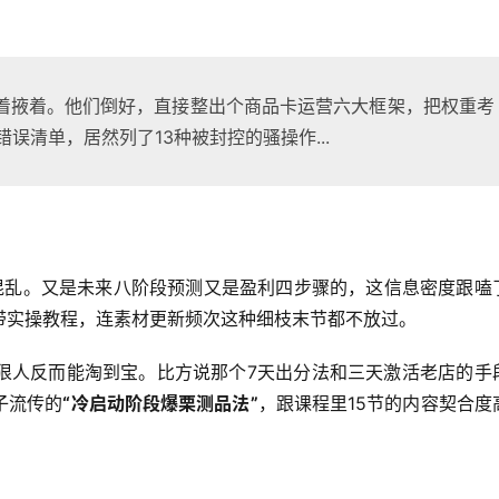
着掖着。他们倒好，直接整出个商品卡运营六大框架，把权重考
误清单，居然列了13种被封控的骚操作...
混乱。又是未来八阶段预测又是盈利四步骤的，这信息密度跟嗑
带实操教程，连素材更新频次这种细枝末节都不放过。
狠人反而能淘到宝。比方说那个7天出分法和三天激活老店的手
子流传的
“冷启动阶段爆栗测品法”
，跟课程里15节的内容契合度