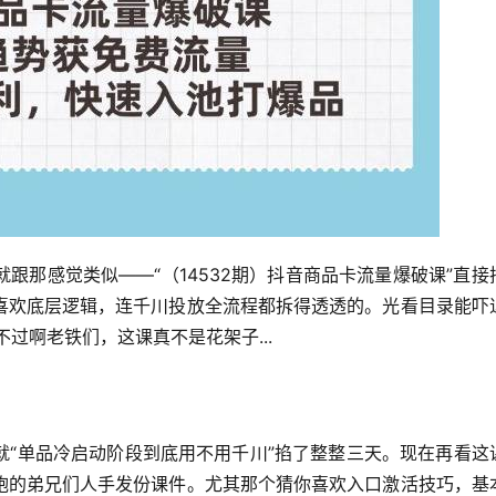
跟那感觉类似——“（14532期）抖音商品卡流量爆破课”直接
喜欢底层逻辑，连千川投放全流程都拆得透透的。光看目录能吓
过啊老铁们，这课真不是花架子...
就“单品冷启动阶段到底用不用千川”掐了整整三天。现在再看这
炮的弟兄们人手发份课件。尤其那个猜你喜欢入口激活技巧，基