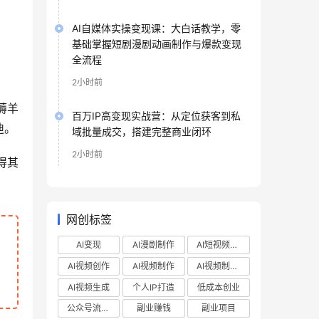
AI自媒体实操变现课：大白话教学，零
基础掌握短剧漫剧动画制作与爆款变现
全流程
2小时前
薅羊
百万IP高变现实战营：从定位获客到私
迪。
域批量成交，搭建完整商业闭环
2小时前
得其
网创标签
AI变现
AI漫剧制作
AI短视频制作
AI视频创作
AI视频制作
AI视频制作教程
AI视频生成
个人IP打造
低成本创业
公众号流量主
副业赚钱
副业项目