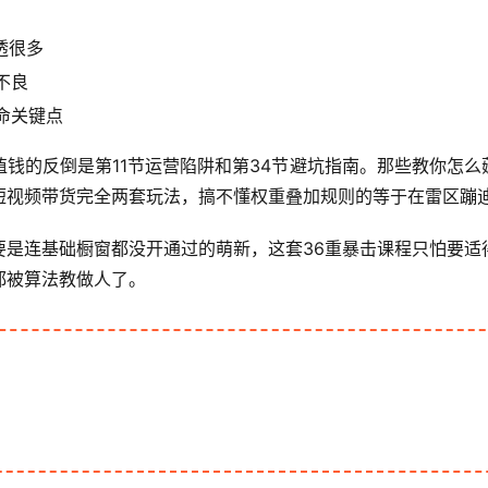
透很多
不良
命关键点
钱的反倒是第11节运营陷阱和第34节避坑指南。那些教你怎么
短视频带货完全两套玩法，搞不懂权重叠加规则的等于在雷区蹦
要是连基础橱窗都没开通过的萌新，这套36重暴击课程只怕要适
都被算法教做人了。