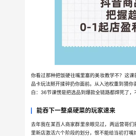
你看过那种把饭硬往嘴里塞的美妆教学不？这课就
品卡玩法掰开揉碎扔你面前。从入池权重到猜你
白：36节课愣是把选品到爆款全链路都焊死了，不
能吞下一整桌硬菜的玩家速来
去年我在某百人商家群里亲眼见过，两运营哥们
里新店激活六个阶段的划分，恨不能给当初打嘴