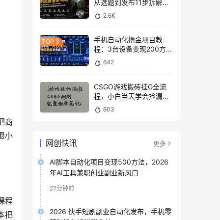
从选题到发布11步拆解，
零基础做出高流量真实感
2.6K
内容
手机自动化撸金项目教
程：3台设备变现200方
法，零门槛脚本工具与平
642
台玩法
CSGO游戏搬砖挂G全流
程，小白当天学会捡漏见
收益
603
把商
退小
网创快讯
更多
AI脚本自动化项目变现500方法，2026
年AI工具兼职创业副业新风口
27分钟前
课程
2026 快手短剧副业自动化发布，手机零
本把