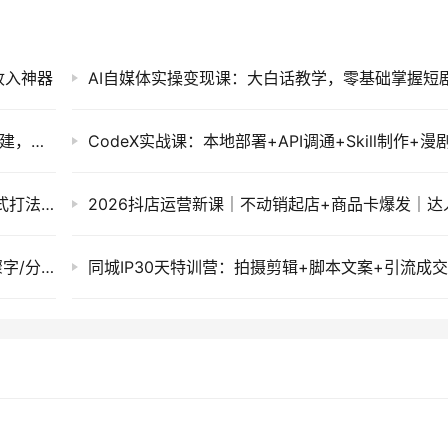
收入神器
AI Agent智能体实战课：Coze扣子从原理到搭建，零基础学会工作流与RAG知识库
2026亚马逊实战通关特训营：多维选品+渐进式打法+AI应用，从0到1打造盈利店铺
通义千问输入法免费AI润色，语音打字300步骤字/分，办公写作神器