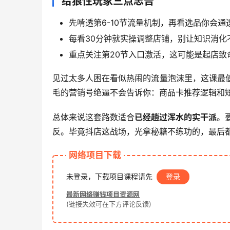
给狼性玩家三点忠告
先啃透第6-10节流量机制，再看选品你会通
每看30分钟就实操调整店铺，别让知识消化
重点关注第20节入口激活，这可能是起店致
见过太多人困在看似热闹的流量泡沫里，这课最值
毛的营销号绝逼不会告诉你：商品卡推荐逻辑和
总体来说这套路数适合
已经趟过浑水的实干派
。
反。毕竟抖店这战场，光拿秘籍不练功的，最后
网络项目下载
未登录，下载项目课程请先
登录
最新网络赚钱项目资源网
(链接失效可在下方评论反馈)