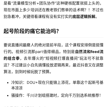
是看“流量模型分析+团队协作”这种硬核配置就挺上头的，
现在市面上多少培训还在教老铁们憋单的话术啊？！不过也
别急着冲，关键得看课程有没有实打实的
底层逻辑拆解
。
起号阶段的痛它能治吗？
要说直播间最磨人的绝对是前半段，这个课程安排倒是挺懂
行的。视频引流那part值得细品，特别是
自然流和feed流
的组合拳
，去年爆火的“短视频打爆直播间”玩法可不就靠
这？不过建议小白先搞懂投放逻辑再来，最近抖音又在调整
算法，别到时候玩脱了预算。
冷知识：DOU+现在只能锦上添花，单靠这个起新号基
本凉凉
骚操作：千川计划组搭建时，定向千万别选系统推荐！