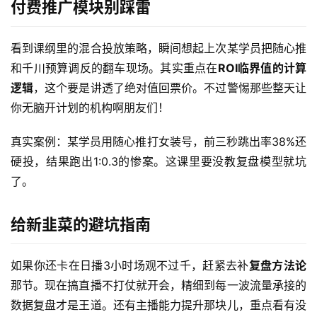
付费推广模块别踩雷
看到课纲里的混合投放策略，瞬间想起上次某学员把随心推
和千川预算调反的翻车现场。其实重点在
ROI临界值的计算
逻辑
，这个要是讲透了绝对值回票价。不过警惕那些整天让
你无脑开计划的机构啊朋友们！
真实案例：某学员用随心推打女装号，前三秒跳出率38%还
硬投，结果跑出1:0.3的惨案。这课里要没教复盘模型就坑
了。
给新韭菜的避坑指南
如果你还卡在日播3小时场观不过千，赶紧去补
复盘方法论
那节。现在搞直播不打仗就开会，精细到每一波流量承接的
数据复盘才是王道。还有主播能力提升那块儿，重点看有没
首