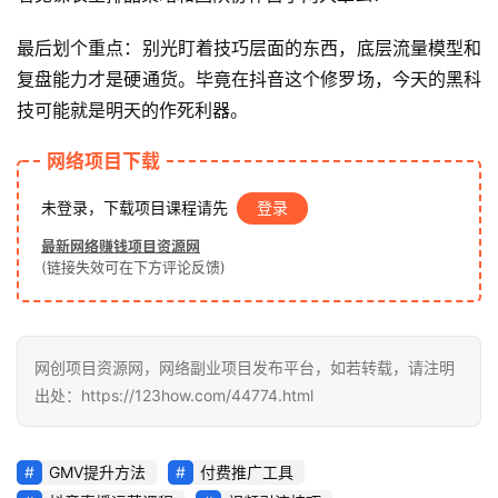
最后划个重点：别光盯着技巧层面的东西，底层流量模型和
冒
复盘能力才是硬通货。毕竟在抖音这个修罗场，今天的黑科
泡
技可能就是明天的作死利器。
网
网络项目下载
福
未登录，下载项目课程请先
登录
缘
最新网络赚钱项目资源网
创
(链接失效可在下方评论反馈)
业
网
网创项目资源网，网络副业项目发布平台，如若转载，请注明
出处：https://123how.com/44774.html
GMV提升方法
付费推广工具