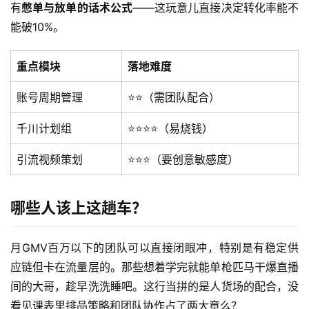
有
憋单与放单的话术公式
——这玩意儿直接决定转化率能不
页
能破10%。
网
创
重点模块
落地难度
快
账号周期管理
⭐️⭐️（需团队配合）
讯
千川计划组
⭐️⭐️⭐️⭐️（易烧钱）
赚
引流视频策划
⭐️⭐️⭐️（要创意敏感度）
钱
项
目
哪些人该上这趟车？
月GMV百万以下的团队可以直接闭眼冲，特别是有稳定供
中
应链但卡在流量层的。那些想着学完就能单枪匹马干爆直播
创
间的大哥，趁早洗洗睡吧。这行当拼的是人货场的配合，没
网
看见课表里排品策略和团队协作占了两大章么？