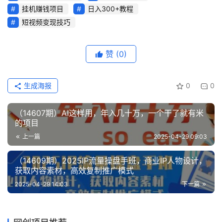
挂机赚钱项目
日入300+教程
创
短视频变现技巧
业
网
赞
(0)
生成海报
0
0
（14607期）AI这样用，年入几十万，一个干了就有米
的项目
上一篇
2025-04-29 09:03
（14609期）2025IP流量操盘手班，商业IP人物设计，
获取内容素材，高效复制推广模式
2025-04-29 14:03
下一篇