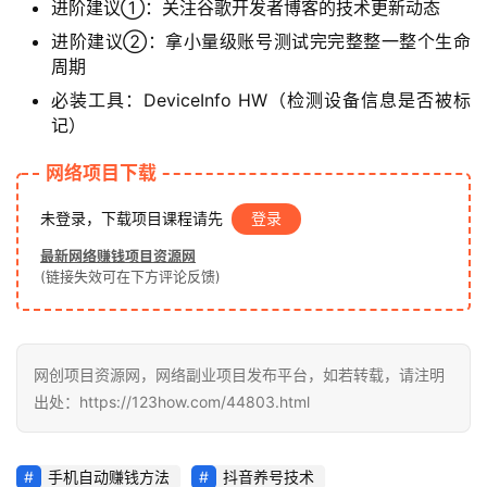
进阶建议①：关注谷歌开发者博客的技术更新动态
赚
进阶建议②：拿小量级账号测试完完整整一整个生命
钱
周期
项
目
必装工具：DeviceInfo HW（检测设备信息是否被标
记）
网络项目下载
中
创
未登录，下载项目课程请先
登录
网
最新网络赚钱项目资源网
(链接失效可在下方评论反馈)
冒
泡
网
网创项目资源网，网络副业项目发布平台，如若转载，请注明
出处：https://123how.com/44803.html
福
手机自动赚钱方法
抖音养号技术
缘