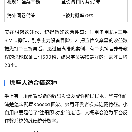
视频号弹幕互动
单设备日收益≤3元
海外问卷代答
IP被封概率79%
实在想趟这洼水，记得做好这两件事：1. 用备用机+二手
SIM卡操作，别拿主力设备冒险；2. 把宣传文案里的收益数
据先打个三折再看。见过最离谱的案例，有个卖抖音养号教
程的说能保证日引500粉，结果学员实操最好的记录才日增
23个。
首
页
哪些人适合搞这种
网
手上有一堆闲置设备的数码发烧友或许能试试水，毕竟他们
创
清楚怎么配置Xposed框架、会用开发者模式隐藏特征。小
快
白用户要是信了"注册即收钱"的鬼话，大概率会沦为平台反
讯
作弊系统的战绩统计数字。