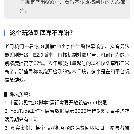
日稳定产出600+"，看得不少想搞副业的人心痒
痒。
这个玩法到底靠不靠谱？
老司机们一看"挂G躺挣"四个字估计警铃早响了。抖音算法
最近刚升级了E2.0版本，审核机制对僵尸号、机刷行为的识
别精度提高了37%。去年那波批量起号的现在坟头草都三米
高了，那些号称能绕开检测的技术手段，多半是在和平台玩
猫鼠游戏。
▌踩坑预警：
1. 市面常见"挂G脚本"运行需要开放设备root权限
2. YouTube工作室后台数据显示2023年挂G类项目平均存
活周期只有11天
3. 真实案例：某个搞双机互撩的话费回收项目，参与者被