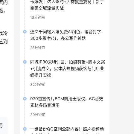
卡爆发｜达人邀约+店群批量复制｜新手
流内
商家全域流量实战
略，
18分钟前
通义千问输入法免费AI润色，语音打字
找冷
300步骤字/分，办公写作神器
值到
25分钟前
同城IP30天特训营：拍摄剪辑+脚本文案
+引流成交，实体店短视频获客与门店业
绩提升实操
32分钟前
970首宣传片BGM商用无版权，6G音效
素材多场景适用
39分钟前
号
一键备份QQ空间全部内容！照片视频动