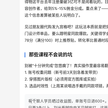
得物这平台去年注册量破3亿可不是闹着玩的，
容创作者，给到5%-15%佣金分成。重点来了—
这个信息差算被某些人玩明白了。
见过朋友圈代购发九宫格吧？这玩法本质就是把
门设计师单品，要么蹭明星同款爆款。关键得学
78分（满分100）时上推荐贴，转化率比普通时
那些课程不会说的坑
别被"十分钟完成"忽悠瘸了！真实操作里最容易
1. 账号权重问题（新号前3天别急着发带货）
2. 穿搭图片版权（必须用官方图库或实拍）
3. 选品时效性（上周某说唱选手戴的同款项链
有个狠人学员晒过收益图，单账号日进600
日更3条以上。别光看贼吃肉不见贼挨打，这