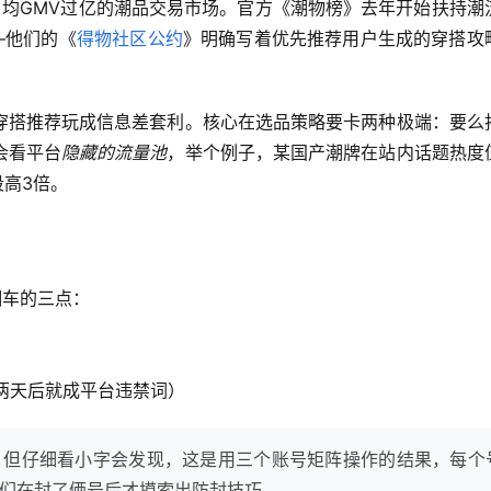
日均GMV过亿的潮品交易市场。官方《潮物榜》去年开始扶持潮
—他们的《
得物社区公约
》明确写着优先推荐用户生成的穿搭攻
穿搭推荐玩成信息差套利。核心在选品策略要卡两种极端：要么
会看平台
隐藏的流量池
，举个例子，某国产潮牌在站内话题热度
段高3倍。
翻车的三点：
，两天后就成平台违禁词）
+。但仔细看小字会发现，这是用三个账号矩阵操作的结果，每个
哥们在封了俩号后才摸索出防封技巧