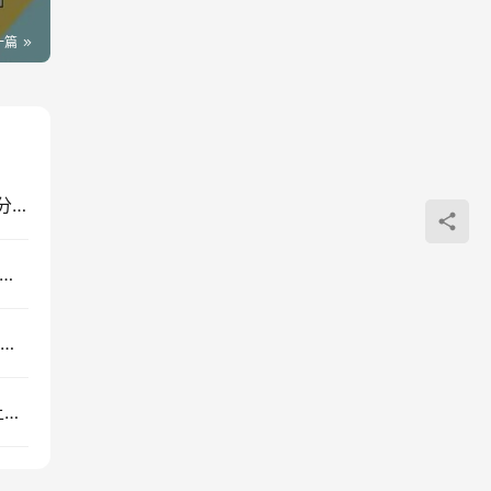
一篇
通义千问输入法免费AI润色，语音打字300步骤字/分，办公写作神器
0首宣传片BGM商用无版权，6G音效素材多场景适用
拼多多年费会员实战2026：底层逻辑优化与稳定盈利运营体系
番茄小说自动化G机实操，电脑后台阅读赚收益，上班族副业增收新思路