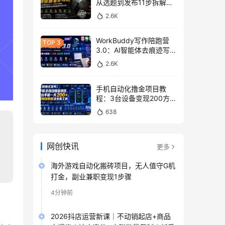
从选题到发布11步拆解，
零基础做出高流量真实感
2.6K
内容
WorkBuddy写作陪跑营
3.0：AI智能体去痕迹写
作，头条公众号百家号变
2.6K
现
手机自动化撸金项目教
程：3台设备变现200方
法，零门槛脚本工具与平
638
台玩法
网创快讯
更多
海外游戏自动化搬砖项目，无人值守G机
打金，副业兼职变现1步骤
4分钟前
2026抖店运营新课｜不动销起店+商品