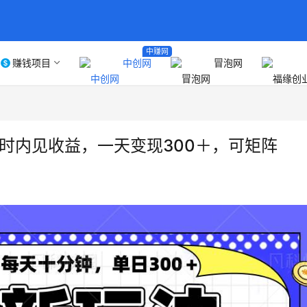
中赚网
赚钱项目
中创网
冒泡网
小时内见收益，一天变现300＋，可矩阵