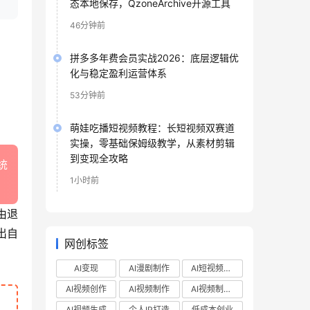
态本地保存，QzoneArchive开源工具
46分钟前
拼多多年费会员实战2026：底层逻辑优
化与稳定盈利运营体系
53分钟前
萌娃吃播短视频教程：长短视频双赛道
实操，零基础保姆级教学，从素材剪辑
到变现全攻略
统
1小时前
由退
出自
网创标签
AI变现
AI漫剧制作
AI短视频制作
AI视频创作
AI视频制作
AI视频制作教程
AI视频生成
个人IP打造
低成本创业