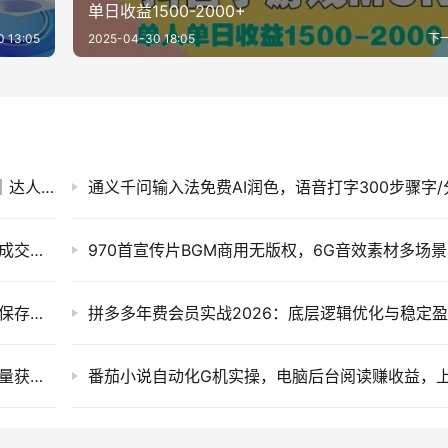
单日收益1500-2000+
 13:05
2025-04-30 18:05
下
2026抖店运营新课｜不动销起店+商品卡爆发｜达人邀约+店群批量复制｜新手商家全域流量实战
同城IP30天特训营：拍摄剪辑+脚本文案+引流成交，实体店短视频获客与门店业绩提升实操
97
一键备份QQ空间全部内容！照片视频动态本地保存，QzoneArchive开源工具
电商圈实战干货2026：全域平台爆款打造与流量获取盈利指南