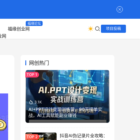
福缘论坛
福缘创业网
项目投稿
网创热门
3.1K
AI+PPT设计变现训练营，90天接单实
战，AI工具赋能副业赚钱
抖音AI伪记录片全攻略：