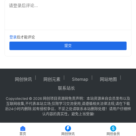
请登录后评论...
登录
后才能评论
提交
网创快讯
网创元素
Sitemap
网站地图
联系站长
Copy
otected © 2026
网创项目资源网
免责声明：本站资源来自会员发布以及
互联网收集,不代表本站立场,仅限学习交流使用,请遵循相关法律法规,请在下载
后24小时内删除.如有侵权争议、不妥之处请联系本站删除处理！请用户仔细辨
认内容的真实性，避免上当受骗!
首页
网创快讯
网创会员