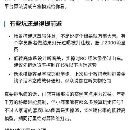
平台算法调成白盒模式给你看。
有些坑还是得提前避
场景搭建这章得注意，不是说搭个绿幕就万事大吉。有
个学员照着做结果灯光过曝被判违规，赔了2000流量
费
低转高体系设计听着美，实操时ROI经常像坐过山车。
建议先把退货率控制在15%以下再玩这套
话术模板容易学成邯郸学步，上次见个教培老师把黄金
钩子话术念成教务通知，观众说像在听失物招领
首
真要挑毛病的话，门店直播那块的案例有点用力过猛。年销
页
千万的秘籍是能复制，但小商家哪有那么多预算玩矩阵号？
不过人家请的嘉宾Lisa倒真是实操派，15%转化率的低转高
网
模型，搁同行里绝对算降维打击。
创