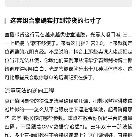
这套组合拳确实打到带货的七寸了
直播带货这行现在越来越像密室逃脱，光靠大嗓门喊"三二
一上链接"早就不够使了。来看这门提升营2.0，上来就掏定
位调整的九阴真经。不是说嘛，抖音上那些卖课大佬都把定
位当开光法器使，你瞅他们案例库从清华学霸到剑桥博士都
给调理得明明白白，光是答疑课就分出十几种活体样本。这
可比那些只会教你憋单的培训班实在多了。
流量玩法的逆向工程
真正值回票价的得说是流量破译那几课，把数据监控讲成谍
战片似的——怎么从平台眼皮底下溜进推荐池，起号阶段那
些"玄学"数据该盯哪些参数。重点在教会你解码平台的流量
密码，不是跟着GMV数据穷追猛打。去年双十一那波操
作，多少直播间死在不会接极速流上？这门课倒好，直接把