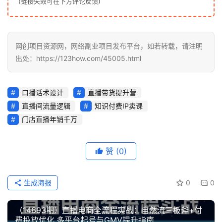
(链接失效可在下方评论反馈)
福
缘
网创项目资源网，网络副业项目发布平台，如若转载，请注明
创
出处：https://123how.com/45005.html
业
网
口播话术设计
直播带货提升营
直播间流量逻辑
知识付费IP卖课
门店直播年销千万
赞
(0)
生成海报
0
0
（14693期）直播电商全流程实战：自然流三板斧+付
费投放优化,多平台起号与GMV提升指南