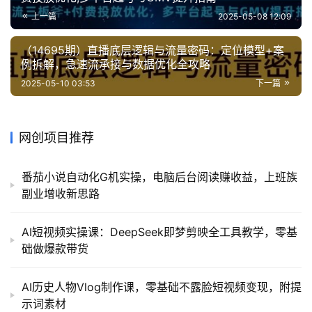
上一篇
2025-05-08 12:09
（14695期）直播底层逻辑与流量密码：定位模型+案
例拆解，急速流承接与数据优化全攻略
2025-05-10 03:53
下一篇
网创项目推荐
番茄小说自动化G机实操，电脑后台阅读赚收益，上班族
副业增收新思路
AI短视频实操课：DeepSeek即梦剪映全工具教学，零基
础做爆款带货
AI历史人物Vlog制作课，零基础不露脸短视频变现，附提
示词素材