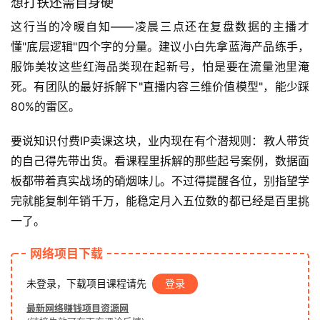
快
想打铁还需自身硬
讯
这行当的冷暖自知——凌晨三点还在复盘数据的主播才
懂"底层逻辑"四个字的分量。建议小白先拿蓝海产品练手，
服饰美妆这些红海品类现在起新号，怕是要在流量池里淹
赚
死。有团队的最好拆解下"直播内容三维价值模型"，能少踩
钱
80%的雷区。
项
目
要说知识付费IP卖课这块，业内现在有个潜规则：教人带货
的自己得先带出货。看课程里拆解的那些起号案例，数据面
板都带着真实战场的硝烟味儿。不过得提醒各位，别指望学
中
创
完就能复制年销千万，能稳定月入五位数的都已经是百里挑
网
一了。
网络项目下载
冒
未登录，下载项目课程请先
登录
泡
网
最新网络赚钱项目资源网