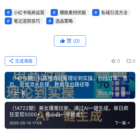
网
小红书电商运营
爆款素材挖掘
私域引流方法
笔记混剪技巧
选品策略
冒
泡
网
赞
(0)
生成海报
0
0
福
缘
（14718期）抖店电商对账理论到实操，包括订单、售
创
后、资金流水处理，数据导出路径等
业
上一篇
2025-05-10 12:03
网
（14722期）美女爆栗拉新，通过AI一键生成，单日疯
狂变现5000+，纯小白一学就会！
2025-05-10 17:05
下一篇