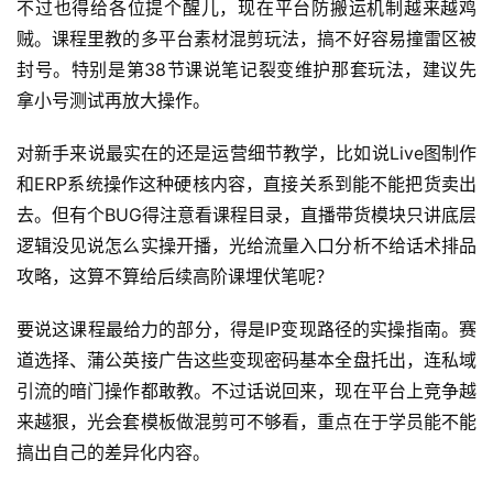
不过也得给各位提个醒儿，现在平台防搬运机制越来越鸡
贼。课程里教的多平台素材混剪玩法，搞不好容易撞雷区被
封号。特别是第38节课说笔记裂变维护那套玩法，建议先
拿小号测试再放大操作。
对新手来说最实在的还是运营细节教学，比如说Live图制作
和ERP系统操作这种硬核内容，直接关系到能不能把货卖出
去。但有个BUG得注意看课程目录，直播带货模块只讲底层
逻辑没见说怎么实操开播，光给流量入口分析不给话术排品
攻略，这算不算给后续高阶课埋伏笔呢？
要说这课程最给力的部分，得是IP变现路径的实操指南。赛
道选择、蒲公英接广告这些变现密码基本全盘托出，连私域
引流的暗门操作都敢教。不过话说回来，现在平台上竞争越
来越狠，光会套模板做混剪可不够看，重点在于学员能不能
搞出自己的差异化内容。