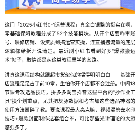
这门「2025小红书0-1运营课程」真金白银整的挺实在啊，
零基础保姆教程分成了52个技能模块。从开个店要咋审账
号、装修店铺、设资质到搞运营实操，连直播捞流量的底层
逻辑都给拆开说清楚。最近刷小红书看到好多"爆款搬运
术"帖子，敢情都是从这类教程里学的套路。
讲真这课程结构就跟超市货架似的摆得明明白白——基础开
店流程足足占了前10章，生怕你开个店都不会注册。中间18
节课专攻选品技巧，拼多多淘宝抖音这些平台的"抄作业工
具"挨个划重点，尤其把灰豚数据和考古加这些选品神器的
使用方法掰碎了教。要说课程最大亮点嘛，视频混剪去水印
技巧+爆款封面制作这套组合拳，可比那些光讲理论的大忽
悠强多了。