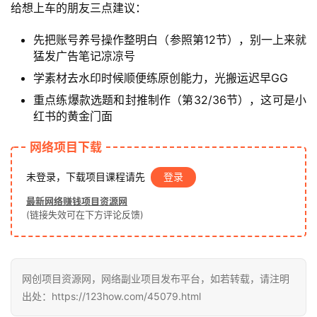
给想上车的朋友三点建议：
首
页
先把账号养号操作整明白（参照第12节），别一上来就
猛发广告笔记凉凉号
网
学素材去水印时候顺便练原创能力，光搬运迟早GG
创
重点练爆款选题和封推制作（第32/36节），这可是小
快
红书的黄金门面
讯
网络项目下载
未登录，下载项目课程请先
登录
赚
钱
最新网络赚钱项目资源网
项
(链接失效可在下方评论反馈)
目
网创项目资源网，网络副业项目发布平台，如若转载，请注明
中
出处：https://123how.com/45079.html
创