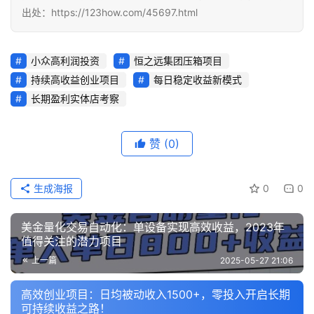
福
出处：https://123how.com/45697.html
缘
创
业
小众高利润投资
恒之远集团压箱项目
网
持续高收益创业项目
每日稳定收益新模式
长期盈利实体店考察
赞
(0)
生成海报
0
0
美金量化交易自动化：单设备实现高效收益，2023年
值得关注的潜力项目
上一篇
2025-05-27 21:06
高效创业项目：日均被动收入1500+，零投入开启长期
可持续收益之路！