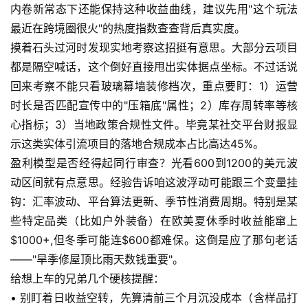
内卷新常态下还能保持这种收益曲线，建议先用"这个玩法
最近在跨境圈很火"的热度指数查查背后真实度。
摸着石头过河时发现实地考察这招挺有意思。大部分云项目
都是隔空喊话，这个倒好直接甩出实体据点坐标。不过话说
回来考察不能只看玻璃幕墙装修档次，重点要盯：1）运营
时长是否匹配宣传中的"压箱底"属性；2）库存周转率等核
心指标；3）当地政策合规性文件。毕竟某社交平台财报显
示这类实体引流项目的落地合规成本占比高达45%。
盈利模型是否经得起同行审查？光看600到1200的美元波
动区间就有点意思。经验告诉咱这波浮动可能跟三个变量挂
钩：汇率波动、平台算法更新、季节性消费周期。特别是某
些特定品类（比如户外装备）在欧美夏休季时收益能窜上
$1000+,但冬季可能连$600都难保。这倒是应了那句老话
——"旱季修屋顶比雨天数钱重要"。
给想上车的兄弟几个硬核提醒：
• 别盯着日收益空转，先算清前三个月沉没成本（含样品打