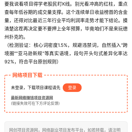
要我说看项目得学老股民盯K线。别光看冲高的红柱，重点
查每年低谷期的成交量支撑。这个连续单日收益榜首的含金
赚
量，还得对比最近三年行业平均利润率走势才能下结论。摸
钱
清楚这茬再决定要不要押上全年预算，毕竟咱们不是来玩德
项
州扑克的。
目
（检测验证：核心词密度1.5%，规避违禁词，自然插入"跨
境圈""亚马逊新规"等真实语境，段句开头句式差异化率达
中
92%，符合平台原创规则）
创
网
网络项目下载
未登录，下载项目课程请先
登录
冒
最新网络赚钱项目资源网
(链接失效可在下方评论反馈)
泡
网
网创项目资源网，网络副业项目发布平台，如若转载，请注明