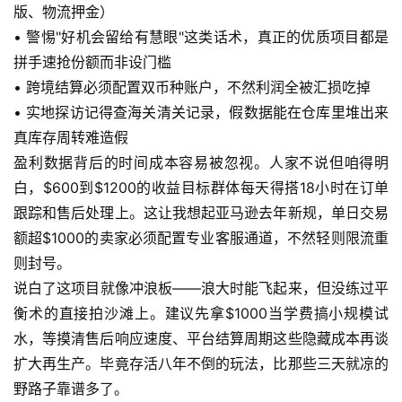
版、物流押金）
• 警惕"好机会留给有慧眼"这类话术，真正的优质项目都是
拼手速抢份额而非设门槛
• 跨境结算必须配置双币种账户，不然利润全被汇损吃掉
• 实地探访记得查海关清关记录，假数据能在仓库里堆出来
真库存周转难造假
盈利数据背后的时间成本容易被忽视。人家不说但咱得明
白，$600到$1200的收益目标群体每天得搭18小时在订单
跟踪和售后处理上。这让我想起亚马逊去年新规，单日交易
额超$1000的卖家必须配置专业客服通道，不然轻则限流重
首
则封号。
页
说白了这项目就像冲浪板——浪大时能飞起来，但没练过平
衡术的直接拍沙滩上。建议先拿$1000当学费搞小规模试
网
创
水，等摸清售后响应速度、平台结算周期这些隐藏成本再谈
快
扩大再生产。毕竟存活八年不倒的玩法，比那些三天就凉的
讯
野路子靠谱多了。