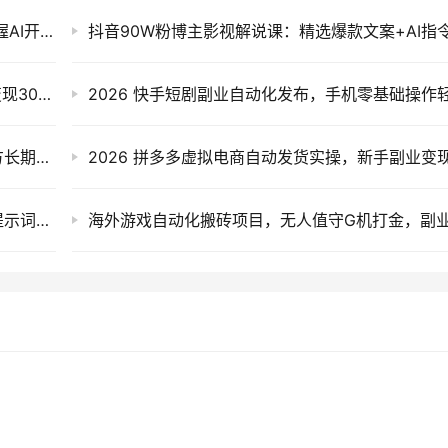
CodeX实战课：从部署到高阶项目，零基础掌握AI开发与自动剪辑全流程
番茄小说自动化G机阅读实操，电脑解放双手变现300方法副业新思路
下半年副业风口：手机变现500方法，腾讯官方长期项目实操
AI自媒体实操变现课：AI短剧漫剧动画制作与提示词运镜技巧，0基础副业赚钱