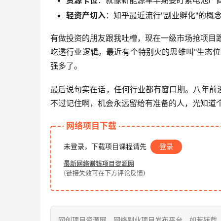
资源卡位
：就像新能源车早期要盯紧电池厂
轻资产切入
：知乎最近流行"副业孵化"的概
有做投资的朋友跟我吐槽，现在一级市场抢项目跟抢
吃透行业逻辑。最近有个特别火的思维叫"生态
强多了。
最后说句实在话，任何行业都有窗口期。八年前
不过记住啊，机会永远留给有准备的人，光知道
网络项目下载
未登录，下载项目课程请先
登录
最新网络赚钱项目资源网
(链接失效可在下方评论反馈)
网创项目资源网，网络副业项目发布平台，如若转载，请注明出处：