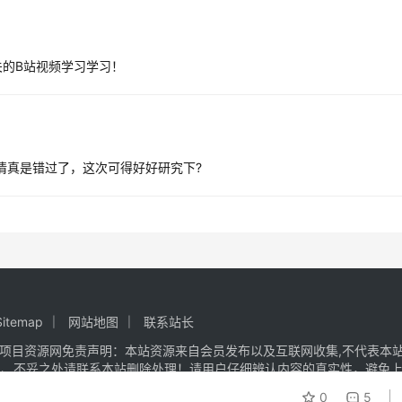
的B站视频学习学习！
行情真是错过了，这次可得好好研究下?
Sitemap
网站地图
联系站长
项目资源网
免责声明：本站资源来自会员发布以及互联网收集,不代表本站
议、不妥之处请联系本站删除处理！请用户仔细辨认内容的真实性，避免上
0
5