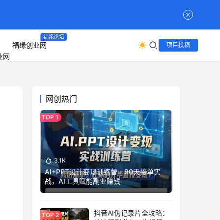
福缘论坛
福缘创业网
项目投稿
网创热门
3.1K
AI+PPT设计变现训练营，90天接单实
战，AI工具赋能副业赚钱
抖音AI伪记录片全攻略：