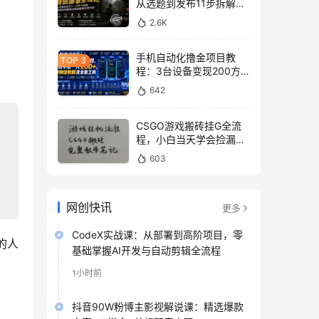
从选题到发布11步拆解，
零基础做出高流量真实感
2.6K
内容
手机自动化撸金项目教
程：3台设备变现200方
法，零门槛脚本工具与平
642
台玩法
CSGO游戏搬砖挂G全流
程，小白当天学会捡漏见
收益
603
网创快讯
更多
CodeX实战课：从部署到高阶项目，零
的人
基础掌握AI开发与自动剪辑全流程
1小时前
抖音90W粉博主影视解说课：精选爆款