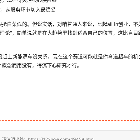
商，现在得关注核心供应链
念，从服务环节切入最稳妥
白菜似的。但说实话，对咱普通人来说，比起all in创业，不
位理论"，简单说就是在大趋势里找到适合自己的位置，这比盲目
没赶上新能源车没关系，现在这个赛道可能就是你弯道超车的机
个概念屁用没有，得沉下心研究才行。
https://123how.com/49458.html