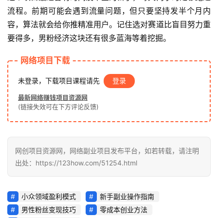
首
流程。前期可能会遇到流量问题，但只要坚持发半个月内
页
容，算法就会给你推精准用户。记住选对赛道比盲目努力重
要得多，男粉经济这块还有很多蓝海等着挖掘。
网
创
网络项目下载
快
未登录，下载项目课程请先
登录
讯
最新网络赚钱项目资源网
(链接失效可在下方评论反馈)
赚
钱
项
网创项目资源网，网络副业项目发布平台，如若转载，请注明
目
出处：https://123how.com/51254.html
中
小众领域盈利模式
新手副业操作指南
创
男性粉丝变现技巧
零成本创业方法
网