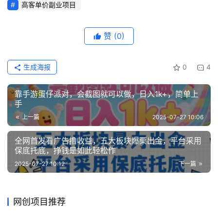
高客单价副业项目
赞
(0)
冒
泡
网
生成海报
0
4
靠手游蛋仔派对，会截图就可以做，日入1k+，简单上
福
手
缘
上一篇
2025-07-27 10:06
创
业
全网首发看广告撸收益，五大板块爆栗出金，平台采用
网
保底托底，挣钱是如此轻松作
2025-07-27 10:12
下一篇
网创项目推荐