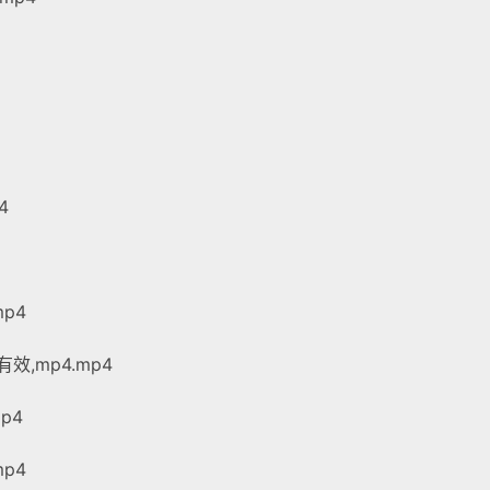
4
p4
,mp4.mp4
p4
p4