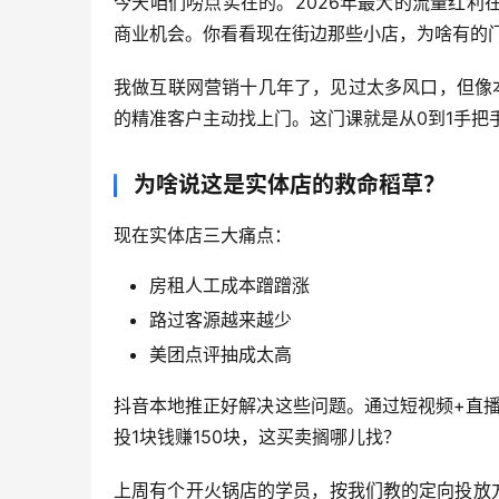
今天咱们唠点实在的。2026年最大的流量红
商业机会。你看看现在街边那些小店，为啥有的
我做互联网营销十几年了，见过太多风口，但像
的精准客户主动找上门。这门课就是从0到1手把
为啥说这是实体店的救命稻草？
现在实体店三大痛点：
房租人工成本蹭蹭涨
路过客源越来越少
美团点评抽成太高
抖音本地推正好解决这些问题。通过短视频+直播
投1块钱赚150块，这买卖搁哪儿找？
上周有个开火锅店的学员，按我们教的定向投放方