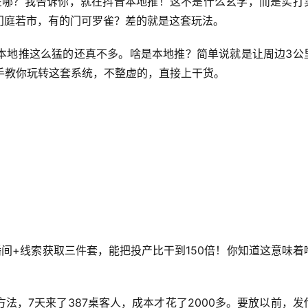
利在哪？我告诉你，就在抖音本地推！这不是什么玄学，而是实打
门庭若市，有的门可罗雀？差的就是这套玩法。
本地推这么猛的还真不多。啥是本地推？简单说就是让周边3公
手教你玩转这套系统，不整虚的，直接上干货。
间+线索获取三件套，能把投产比干到150倍！你知道这意味着
法，7天来了387桌客人，成本才花了2000多。要放以前，发