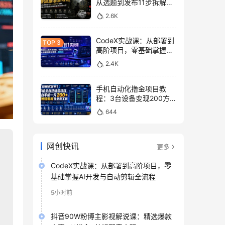
从选题到发布11步拆解，
零基础做出高流量真实感
2.6K
内容
CodeX实战课：从部署到
高阶项目，零基础掌握AI
开发与自动剪辑全流程
2.4K
手机自动化撸金项目教
程：3台设备变现200方
法，零门槛脚本工具与平
644
台玩法
网创快讯
更多
CodeX实战课：从部署到高阶项目，零
基础掌握AI开发与自动剪辑全流程
5小时前
抖音90W粉博主影视解说课：精选爆款