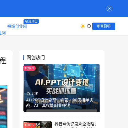
福缘论坛
福缘创业网
项目投稿
网创热门
程
3.1K
AI+PPT设计变现训练营，90天接单实
战，AI工具赋能副业赚钱
抖音AI伪记录片全攻略：