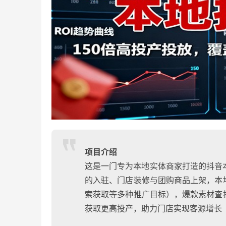
项目介绍
这是一门专为本地实体商家打造的抖音
的入驻、门店装修与团购商品上架，本
索获取等多种推广目标），爆款素材查
获取更高投产，助力门店实现客源增长