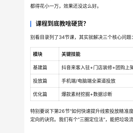
都得花小一万，效果还没这么好。
课程到底教啥硬货？
别看目录列了34节课，其实就解决三个核心问题
模块
关键技能
基建篇
抖音来客入驻+门店装修+团购上
投放篇
手机端/电脑端全渠道投放
优化篇
爆款素材挖掘+数据诊断
特别要说下第26节"如何快速提升线索投放精准
定向的诀窍。我们有个"三圈定位法"，能把垃圾流