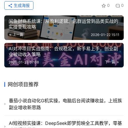
生成海报
0
0
闲鱼财商系统课：从盈利逻辑、店群运营到品类实战的
实操变现攻略
上一篇
2026-01-22 15:11
AI对冲项目实战指南：合规稳定，新手易上手，创业副
业被动收入策略
2026-01-23 07:08
下一篇
网创项目推荐
番茄小说自动化G机实操，电脑后台阅读赚收益，上班族
副业增收新思路
AI短视频实操课：DeepSeek即梦剪映全工具教学，零基