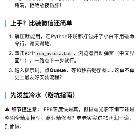
堵嘴，拒绝熬夜伤肝！
上手？比装微信还简单
解压就能用，连Python环境都打包好了小白不用碰命
令行，谢天谢地。
双击那个
，浏览器自动弹窗（中文界
run_nvidia.bat
面！），一路点下一步就行。
输入提示词，点
Queue
，等10秒右键存图……这算不算
史上最友好安装流程？
先泼盆冷水（避坑指南）
⚠️ 
细节控注意：
 FP8速度快是真，但极端光影下细节还是
略输全精度模型。商业精修图？老老实实进PS再润一道，
别偷懒。