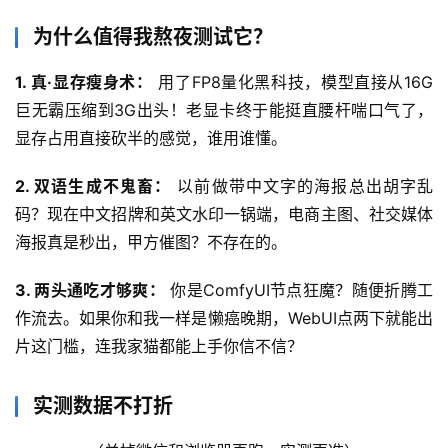
为什么值得我熬夜测试它？
1. 真·显存瘦身术：
 用了FP8量化黑科技，模型直接从16G
巨无霸压缩到3G出头！老显卡终于能挺直腰杆喘口气了，
显存占用直接砍半的感觉，谁用谁懂。
首
页
2. 双语生成不鬼畜：
 以前做带中文字的海报总出胡字乱
码？现在中文招牌和英文水印一锅端，电商主图、社交媒体
网
海报真是秒出，甲方催图？不存在的。
创
快
3. 两头通吃才够爽：
 你是ComfyUI节点狂魔？随便折腾工
讯
作流去。如果你和我一样是懒癌晚期，WebUI点两下就能出
片这门槛，连我家猫都能上手你信不信？
赚
钱
实测数据不打折
项