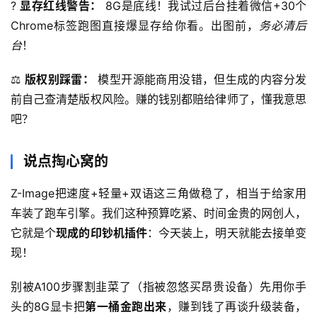
? 
显存红线警告：
 8G是底线！我试过后台挂着微信+30个
Chrome标签跑图直接爆显存给你看。出图前，
务必清后
台
！
⚖️ 
版权别踩雷：
 模型开源能商用没错，但生成的内容分发
前自己查清楚版权风险。赚的钱别都赔给律师了，懂我意思
吧？
说点掏心窝的
Z-Image把速度+轻量+双语这三角做稳了，相当于给家用
车装了跑车引擎。我们这种预算吃紧、时间金贵的网创人，
它就是个
现成的印钞机插件
：今天装上，明天就能去接单变
现！
别被A100步骤割韭菜了（指被忽悠买昂贵设备）先用你手
头的8G显卡把
第一桶金跑出来
，赚到钱了再谈升级装备，