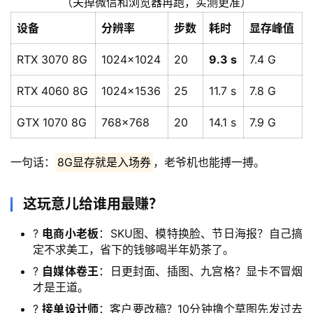
目
（关掉微信和浏览器再跑，实测更准）
设备
分辨率
步数
耗时
显存峰值
中
RTX 3070 8G
1024×1024
20
9.3 s
7.4 G
创
网
RTX 4060 8G
1024×1536
25
11.7 s
7.8 G
GTX 1070 8G
768×768
20
14.1 s
7.9 G
冒
泡
一句话：
8G显存就是入场券
，老爷机也能搏一搏。
网
这玩意儿给谁用最赚？
福
?
电商小老板
：SKU图、模特换脸、节日海报？自己搞
定不求美工，省下的钱够喝半年奶茶了。
缘
创
?
自媒体卷王
：日更封面、插图、九宫格？显卡不冒烟
业
才是王道。
网
?
接单设计师
：客户要改稿？10分钟撸个草图先发过去