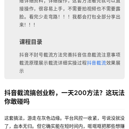
赠详细资料；详细操作，这套方法看完就可以直
接操作，很容易上手，不需要拍视频也不需要露
脸。看完少走弯路！！！我都会打包全部分享出
来！！！
课程目录
抖音不封号截流方法完善抖音信息截流注意事项
截流原理展示截流详细实操过程
抖音截流
效果展
示
抖音截流搞创业粉，一天200方法？这玩法
你敢碰吗
这套搞法，游走在灰色边缘。平台风控一收紧，号说没就没
了，血本无归。但它确实能在短时间内，哐哐哐把那些想赚