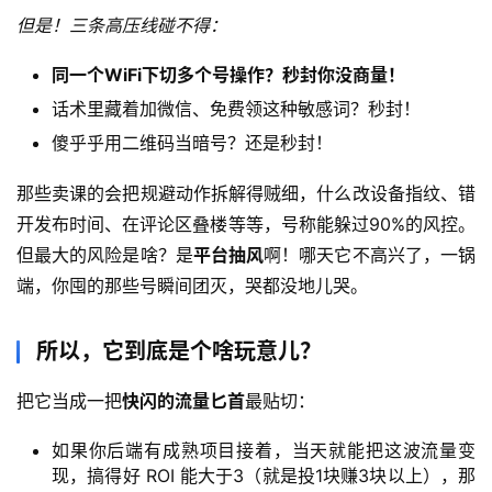
但是！三条高压线碰不得：
网
创
同一个WiFi下切多个号操作？秒封你没商量！
快
讯
话术里藏着加微信、免费领这种敏感词？秒封！
傻乎乎用二维码当暗号？还是秒封！
那些卖课的会把规避动作拆解得贼细，什么改设备指纹、错
赚
钱
开发布时间、在评论区叠楼等等，号称能躲过90%的风控。
项
但最大的风险是啥？是
平台抽风
啊！哪天它不高兴了，一锅
目
端，你囤的那些号瞬间团灭，哭都没地儿哭。
所以，它到底是个啥玩意儿？
中
创
把它当成一把
快闪的流量匕首
最贴切：
网
如果你后端有成熟项目接着，当天就能把这波流量变
现，搞得好 ROI 能大于3（就是投1块赚3块以上），那