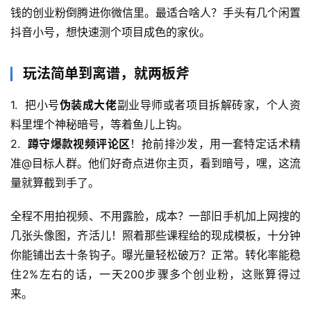
钱的创业粉倒腾进你微信里。最适合啥人？手头有几个闲置
抖音小号，想快速测个项目成色的家伙。
玩法简单到离谱，就两板斧
1.  把小号
伪装成大佬
副业导师或者项目拆解砖家，个人资
料里埋个神秘暗号，等着鱼儿上钩。
2.  
蹲守爆款视频评论区
！抢前排沙发，用一套特定话术精
准@目标人群。他们好奇点进你主页，看到暗号，嘿，这流
量就算截到手了。
全程不用拍视频、不用露脸，成本？一部旧手机加上网搜的
几张头像图，齐活儿！照着那些课程给的现成模板，十分钟
你能铺出去十条钩子。曝光量轻松破万？正常。转化率能稳
住2%左右的话，一天200步骤多个创业粉，这账算得过
首
页
来。