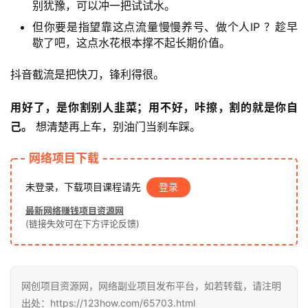
冒
别犹豫，可以冲一把试试水。
泡
但你要是指望靠这点流量慢慢养号、做个人IP ？趁早
网
歇了吧，这点水花根本撑不起长期价值。
抖音截流是把快刀，锋利得很。
福
用好了，是你割别人韭菜；用不好，咔擦，割的就是你自
缘
创
己。
 想清楚再上车，别油门当刹车踩。
业
网络项目下载
网
未登录，下载项目课程请先
登录
最新网络赚钱项目资源网
(链接失效可在下方评论反馈)
网创项目资源网，网络副业项目发布平台，如若转载，请注明
出处：https://123how.com/65703.html