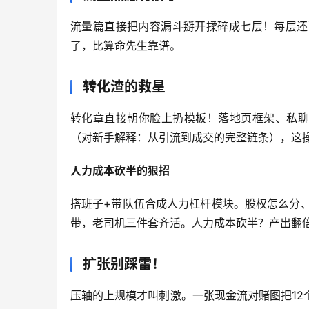
流量篇直接把内容漏斗掰开揉碎成七层！每层还
了，比算命先生靠谱。
转化渣的救星
转化章直接朝你脸上扔模板！落地页框架、私聊
（对新手解释：从引流到成交的完整链条），这
人力成本砍半的狠招
搭班子+带队伍合成人力杠杆模块。股权怎么分
带，老司机三件套齐活。人力成本砍半？产出翻
扩张别踩雷！
压轴的上规模才叫刺激。一张现金流对赌图把1