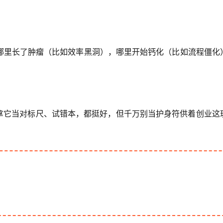
哪里长了肿瘤（比如效率黑洞），哪里开始钙化（比如流程僵化
。拿它当对标尺、试错本，都挺好，但千万别当护身符供着创业这