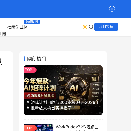
福缘论坛
福缘创业网
项目投稿
网创热门
队
3.0K
AI矩阵计划日收益300步骤0+，2026年
AI批量放大项目实操指南
WorkBuddy写作陪跑营