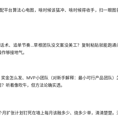
配平台算法心电图，啥时候该猛冲、啥时候得收手，扫一眼图
话术、追单节奏...草根团队没文案没美工？复制粘贴就能跑通
操作够接地气。
、奖金怎么发、MVP小团队（对新手解释：最小可行产品团队）
倍？听着像吹牛，但方法论确实透。
2个月扩张计划钉死在墙上每月该融多少、烧多少单，清清楚楚。