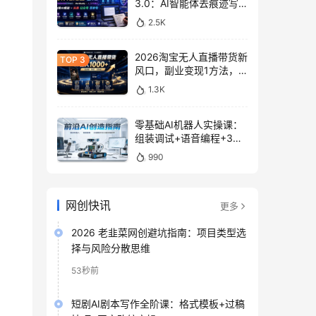
3.0：AI智能体去痕迹写
作，头条公众号百家号变
2.5K
现
2026淘宝无人直播带货新
风口，副业变现1方法，
无违规稳定可长期操作
1.3K
零基础AI机器人实操课：
组装调试+语音编程+3D
建模打印入门
990
网创快讯
更多
2026 老韭菜网创避坑指南：项目类型选
择与风险分散思维
53秒前
短剧AI剧本写作全阶课：格式模板+过稿