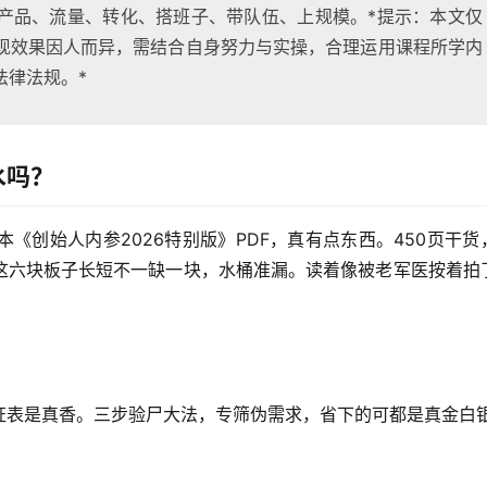
产品、流量、转化、搭班子、带队伍、上规模。*提示：本文仅
现效果因人而异，需结合自身努力与实操，合理运用课程所学内
法律法规。*
水吗？
《创始人内参2026特别版》PDF，真有点东西。450页干货
这六块板子长短不一缺一块，水桶准漏。读着像被老军医按着拍
证表是真香。三步验尸大法，专筛伪需求，省下的可都是真金白