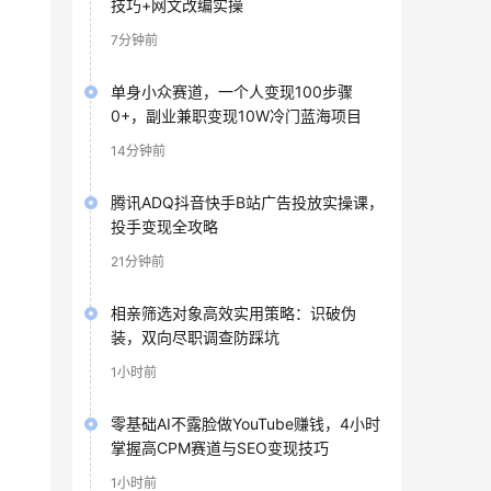
技巧+网文改编实操
7分钟前
单身小众赛道，一个人变现100步骤
0+，副业兼职变现10W冷门蓝海项目
14分钟前
腾讯ADQ抖音快手B站广告投放实操课，
投手变现全攻略
21分钟前
相亲筛选对象高效实用策略：识破伪
装，双向尽职调查防踩坑
1小时前
零基础AI不露脸做YouTube赚钱，4小时
掌握高CPM赛道与SEO变现技巧
1小时前