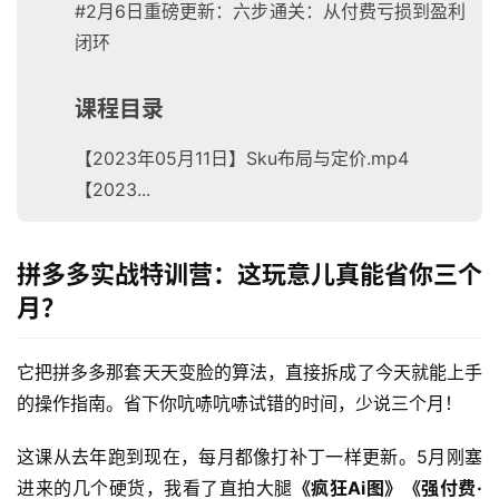
#2月6日重磅更新：六步通关：从付费亏损到盈利
闭环
首
页
课程目录
网
【2023年05月11日】Sku布局与定价.mp4
创
快
【2023...
讯
拼多多实战特训营：这玩意儿真能省你三个
赚
月？
钱
项
它把拼多多那套天天变脸的算法，直接拆成了今天就能上手
目
的操作指南。省下你吭哧吭哧试错的时间，少说三个月！
这课从去年跑到现在，每月都像打补丁一样更新。5月刚塞
中
进来的几个硬货，我看了直拍大腿
《疯狂Ai图》《强付费·
创