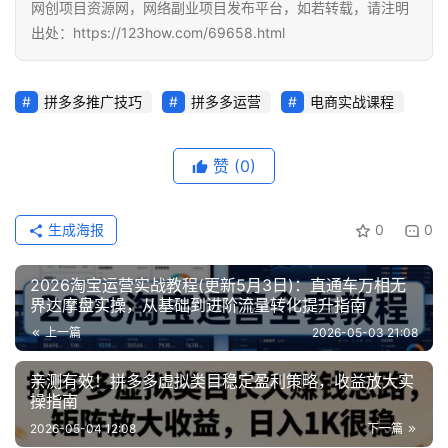
网创项目资源网，网络副业项目发布平台，如若转载，请注明
出处：https://123how.com/69658.html
拼多多推广技巧
拼多多运营
电商实战课程
赞
(0)
生成海报
0
0
2026淘宝运营实战教程(更新5月3日)：直通车万相无
界达摩盘实操，从基础到进阶流量转化提升指南
上一篇
2026-05-03 21:08
亲测有效！拼多多虚拟类目稳定盈利策略，收益放大实
操指南
2026-05-04 12:08
下一篇