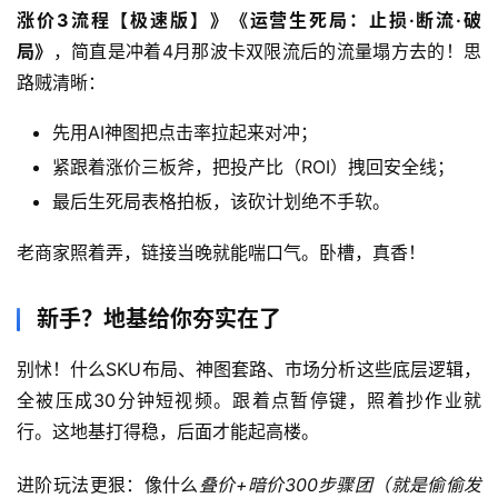
涨价3流程【极速版】》《运营生死局：止损·断流·破
网
局》
，简直是冲着4月那波卡双限流后的流量塌方去的！思
路贼清晰：
冒
先用AI神图把点击率拉起来对冲；
泡
网
紧跟着涨价三板斧，把投产比（ROI）拽回安全线；
最后生死局表格拍板，该砍计划绝不手软。
福
老商家照着弄，链接当晚就能喘口气。卧槽，真香！
缘
创
新手？地基给你夯实在了
业
网
别怵！什么SKU布局、神图套路、市场分析这些底层逻辑，
全被压成30分钟短视频。跟着点暂停键，照着抄作业就
行。这地基打得稳，后面才能起高楼。
进阶玩法更狠：像什么
叠价+暗价300步骤团（就是偷偷发