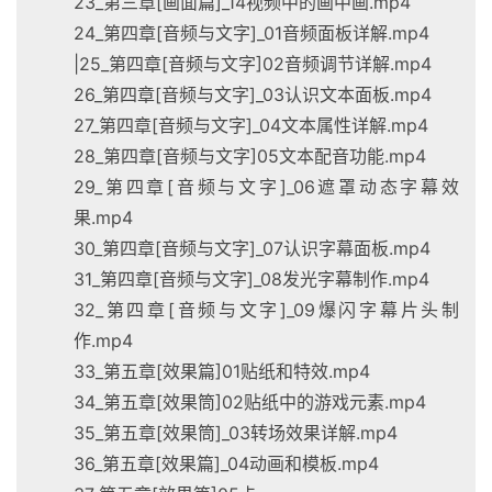
23_第三章[画面篇]_14视频中的画中画.mp4
24_第四章[音频与文字]_01音频面板详解.mp4
|25_第四章[音频与文字]02音频调节详解.mp4
26_第四章[音频与文字]_03认识文本面板.mp4
27_第四章[音频与文字]_04文本属性详解.mp4
28_第四章[音频与文字]05文本配音功能.mp4
29_第四章[音频与文字]_06遮罩动态字幕效
果.mp4
30_第四章[音频与文字]_07认识字幕面板.mp4
31_第四章[音频与文字]_08发光字幕制作.mp4
32_第四章[音频与文字]_09爆闪字幕片头制
作.mp4
33_第五章[效果篇]01贴纸和特效.mp4
34_第五章[效果筒]02贴纸中的游戏元素.mp4
35_第五章[效果筒]_03转场效果详解.mp4
36_第五章[效果篇]_04动画和模板.mp4