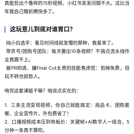
真能剪出个像样的15秒视频，小红书发发问题不大。这比当
年我自己瞎折腾快多了。
冒
泡
这玩意儿到底对谁胃口？
网
 纯小白选手：看见时间线就发懵的那种，救星来了。
 带货号/团购号团队：每天要出10条视频？不搞点流水线作
福
业真跟不上。
缘
 被PR劝退、嫌Final Cut太贵的技能焦虑党：剪映免费，但
创
玩不转也挺愁人。
业
网
啃完这套课能干嘛？咱说点实在的：
1.  三条主流变现视频，你自己就能搞定：商品卡、团购套
餐、企业宣传片，外包费省了！
2.  口播视频成本压到地板价：关键帧+AI数字人一组合，5
分钟一条真不算吹。