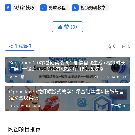
AI剪辑技巧
剪映教程
视频剪辑教学
赞
(0)
生成海报
0
0
Seedance 2.0零基础实战课：剧情自动生成+视频时长
扩展+一镜到底：多模态AI视频创作变现攻略
上一篇
2026-05-04 13:08
OpenClaw小龙虾喂饭式教学：零基础掌握AI技能与自
定义变现实操
2026-05-04 14:08
下一篇
网创项目推荐