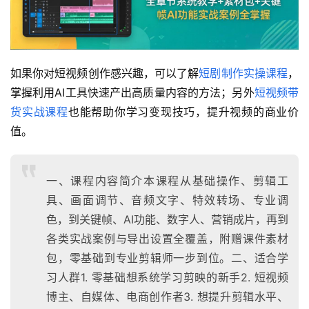
如果你对短视频创作感兴趣，可以了解
短剧制作实操课程
，
掌握利用AI工具快速产出高质量内容的方法；另外
短视频带
货实战课程
也能帮助你学习变现技巧，提升视频的商业价
值。
一、课程内容简介本课程从基础操作、剪辑工
具、画面调节、音频文字、特效转场、专业调
色，到关键帧、AI功能、数字人、营销成片，再到
各类实战案例与导出设置全覆盖，附赠课件素材
包，零基础到专业剪辑师一步到位。二、适合学
习人群1. 零基础想系统学习剪映的新手2. 短视频
博主、自媒体、电商创作者3. 想提升剪辑水平、