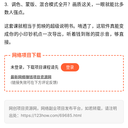
3.  调色、蒙版、混合模式全开？画质这关，一眼就能比多
数人强点。
这套课就相当于剪映的超级说明书。啃透了，这软件真能变
成你的小印钞机点一次导出，听着钱到账的提示音，够直
接。
网络项目下载
未登录，下载项目课程请先
登录
最新网络赚钱项目资源网
(链接失效可在下方评论反馈)
网创项目资源网，网络副业项目发布平台，如若转载，请注明
出处：https://123how.com/69685.html