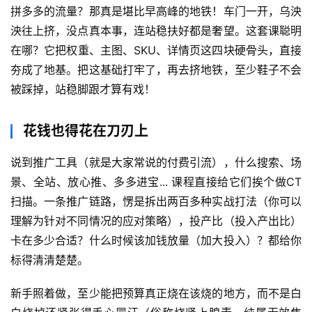
讯
拼多多的流量？那真是堪比早高峰的地铁！车门一开，乌泱
泱往上挤，没点真本事，连站稳扶好都是奢望。这套课聪明
在哪？它把权重、主图、SKU、详情页这四块硬骨头，直接
赚
夯成了地基。把这基础打牢了，再去挤地铁，至少鞋子不会
钱
被踩掉，站稳脚跟才算有戏！
项
目
花钱也得花在刀刃上
说到推广工具（就是大家常说的付费引流），什么搜索、场
中
景、全站、放心推、多多进宝... 课程直接给它们挨个做CT
创
网
扫描。一条推广链路，愣是拆出两百多种实战打法（你可以
理解为针对不同情况的应对策略），投产比（投入产出比）
卡在多少合适？什么时候该加钱放量（加大投入）？都给你
冒
标得清清楚楚。
泡
网
新手照着做，至少能把预算真正烧在该烧的地方，而不是白