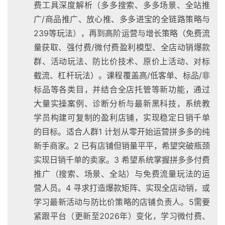
费工具深度解析（多多搜索、多多场景、全站推
广/商品推广、放心推、多多进宝的全链路策略与
239等玩法），再到高阶运营与增长策略（免费流
量获取、强付费/微付费盈利模型、全店动销爆款
群、活动玩法、防比价技术、原价上活动、对标
截流、杠杆玩法）。课程覆盖高/低客单、标品/非
标品等各类目，并结合全店托管等新功能，通过
大量实操案例、诊断分析与最新黑科技，系统教
学员构建可复制的盈利店铺，实现稳定日销千单
的目标。适合人群1 计划从零开始运营拼多多的纯
新手商家。2 已有店铺但销量平平，希望突破瓶颈
实现日销千单的卖家。3 希望系统掌握拼多多付费
推广（搜索、场景、全站）与免费流量玩法的运
营人员。4 寻求打造爆款矩阵、实现全店动销，或
学习最新活动与防比价策略的店铺负责人。5需要
紧跟平台（更新至2026年）变化，学习微付费、