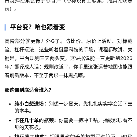
白烧掉还紧张得手心冒汗（俗称烧肾上腺素，纯属无效焦
虑）。
福
缘
平台变？咱也跟着变
创
业
高阶部分就更像开外G了。防比价、原价上活动、对标截
网
流、杠杆玩法... 这些听着挺黑科技的手段，课程都敢讲。关
键是，平台规则三天两头变，这课据说能一直更新到2026
年？翻译成人话：规则改道了，你手里这张运营地图也能跟
着刷新版本，不至于两眼一抹黑抓瞎。
那这课到底适合谁入？
纯小白想进场：
别想一步登天，先扎扎实实学会活下去
的本事。
卡在几十单的瓶颈：
你需要一把冲击钻，捅破那层看不
见的天花板。
找运营工作的：
把课里教的千单模型写进简历，HR秒