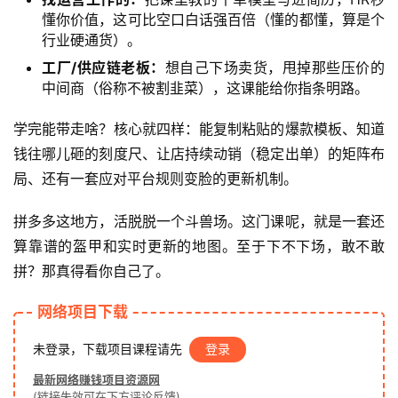
懂你价值，这可比空口白话强百倍（懂的都懂，算是个
行业硬通货）。
工厂/供应链老板：
想自己下场卖货，甩掉那些压价的
中间商（俗称不被割韭菜），这课能给你指条明路。
学完能带走啥？核心就四样：能复制粘贴的爆款模板、知道
钱往哪儿砸的刻度尺、让店持续动销（稳定出单）的矩阵布
局、还有一套应对平台规则变脸的更新机制。
拼多多这地方，活脱脱一个斗兽场。这门课呢，就是一套还
算靠谱的盔甲和实时更新的地图。至于下不下场，敢不敢
拼？那真得看你自己了。
网络项目下载
未登录，下载项目课程请先
登录
最新网络赚钱项目资源网
(链接失效可在下方评论反馈)