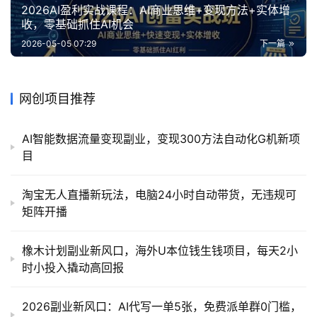
2026AI盈利实战课程：AI商业思维+变现方法+实体增
收，零基础抓住AI机会
2026-05-05 07:29
下一篇
网创项目推荐
AI智能数据流量变现副业，变现300方法自动化G机新项
目
淘宝无人直播新玩法，电脑24小时自动带货，无违规可
矩阵开播
橡木计划副业新风口，海外U本位钱生钱项目，每天2小
时小投入撬动高回报
2026副业新风口：AI代写一单5张，免费派单群0门槛，