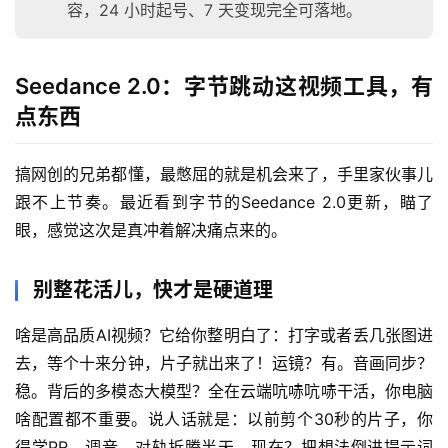
容，24 小时起号、7 天变现完全可落地。
Seedance 2.0：字节跳动这视频工具，有
点东西
搞网创的兄弟都懂，最憋屈的就是机会来了，手里家伙事儿
跟不上节奏。最近看到字节的Seedance 2.0更新，瞄了
眼，感觉这次是真冲着解决痛点来的。
别整花活儿，快才是硬道理
啥是高品质AI视频？它给你整明白了：打字或者丢几张图进
去，等个十来分钟，片子就出来了！运镜？有。音画同步？
稳。背后的多模态大模型？全在云端吭哧吭哧干活，你电脑
啥配置都不重要。说人话就是：以前剪个30秒的片子，你
得学PR、调音、对轨折腾半天，现在？把想法倒进提示词