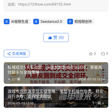
出处：https://123how.com/69725.html
缘
创
业
AI视频生成
Seedance2.0
短视频创作
网
赞
(0)
生成海报
0
0
私域成交5天实战营：从朋友圈到成交全闭环，掌握高
效聊天与变现策略
上一篇
2026-05-05 12:29
游戏市场捡漏变现实操策略：单部手机操作指南，稳定
运行多年，支持实测验证
2026-05-05 12:50
下一篇