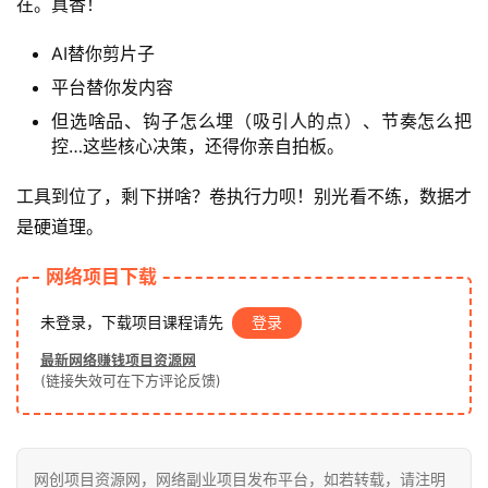
在。真香！
赚
AI替你剪片子
钱
平台替你发内容
项
目
但选啥品、钩子怎么埋（吸引人的点）、节奏怎么把
控…这些核心决策，还得你亲自拍板。
工具到位了，剩下拼啥？卷执行力呗！别光看不练，数据才
中
是硬道理。
创
网
网络项目下载
未登录，下载项目课程请先
登录
冒
最新网络赚钱项目资源网
泡
(链接失效可在下方评论反馈)
网
网创项目资源网，网络副业项目发布平台，如若转载，请注明
福