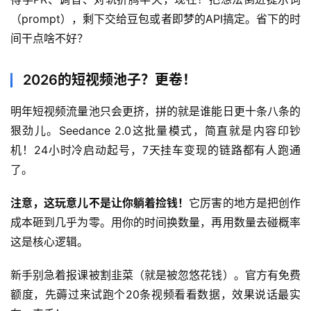
（prompt），剩下交给豆包或者即梦的API搞定。省下的时
间干点啥不好？
2026的短视频池子？更卷！
明年短视频流量池只会更挤，拼的就是谁能日更十条八条的
狠劲儿。Seedance 2.0这批量模式，简直就是内容印钞
机！24小时冷启动起号，7天挂车变现的链路都有人跑通
了。
首
页
注意，这玩意儿不是让你躺着捡钱！
它厉害的地方是把创作
成本砸到几乎为零。用你的时间换数量，再用数量去碰概率
网
这是核心逻辑。
创
快
新手别急着报课被割韭菜（就是被忽悠花钱）。官方有免费
讯
额度，先薅过来试跑个20条视频看看数据，效果说话最实