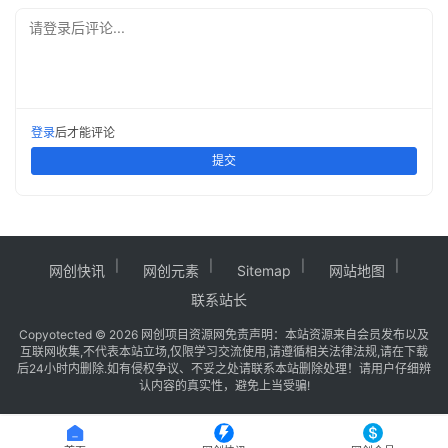
请登录后评论...
登录
后才能评论
提交
网创快讯
网创元素
Sitemap
网站地图
联系站长
Copy
otected © 2026
网创项目资源网
免责声明：本站资源来自会员发布以及
互联网收集,不代表本站立场,仅限学习交流使用,请遵循相关法律法规,请在下载
后24小时内删除.如有侵权争议、不妥之处请联系本站删除处理！请用户仔细辨
认内容的真实性，避免上当受骗!