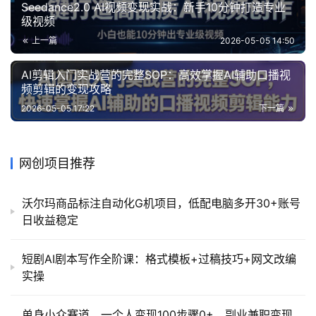
Seedance2.0 AI视频变现实战：新手10分钟打造专业
级视频
上一篇
2026-05-05 14:50
AI剪辑入门实战营的完整SOP：高效掌握AI辅助口播视
频剪辑的变现攻略
2026-05-05 17:22
下一篇
网创项目推荐
沃尔玛商品标注自动化G机项目，低配电脑多开30+账号
日收益稳定
短剧AI剧本写作全阶课：格式模板+过稿技巧+网文改编
实操
单身小众赛道，一个人变现100步骤0+，副业兼职变现