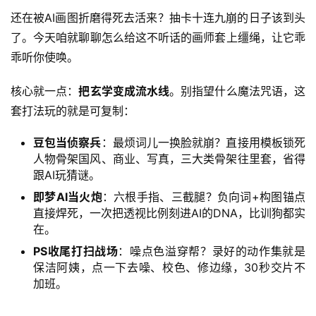
还在被AI画图折磨得死去活来？抽卡十连九崩的日子该到头
了。今天咱就聊聊怎么给这不听话的画师套上缰绳，让它乖
乖听你使唤。
核心就一点：
把玄学变成流水线
。别指望什么魔法咒语，这
套打法玩的就是可复制：
豆包当侦察兵
：最烦词儿一换脸就崩？直接用模板锁死
人物骨架国风、商业、写真，三大类骨架往里套，省得
跟AI玩猜谜。
即梦AI当火炮
：六根手指、三截腿？负向词+构图锚点
直接焊死，一次把透视比例刻进AI的DNA，比训狗都实
在。
首
页
PS收尾打扫战场
：噪点色溢穿帮？录好的动作集就是
保洁阿姨，点一下去噪、校色、修边缘，30秒交片不
加班。
网
创