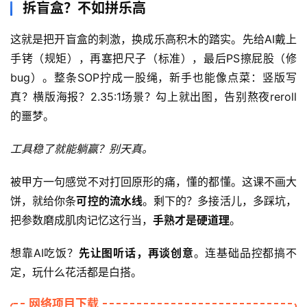
快
拆盲盒？不如拼乐高
讯
这就是把开盲盒的刺激，换成乐高积木的踏实。先给AI戴上
手铐（规矩），再塞把尺子（标准），最后PS擦屁股（修
赚
bug）。整条SOP拧成一股绳，新手也能像点菜：竖版写
钱
真？横版海报？2.35:1场景？勾上就出图，告别熬夜reroll
项
的噩梦。
目
工具稳了就能躺赢？别天真。
中
被甲方一句感觉不对打回原形的痛，懂的都懂。这课不画大
创
饼，就给你条
可控的流水线
。剩下的？多接活儿，多踩坑，
网
把参数磨成肌肉记忆这行当，
手熟才是硬道理
。
想靠AI吃饭？
先让图听话，再谈创意
。连基础品控都搞不
冒
定，玩什么花活都是白搭。
泡
网
网络项目下载