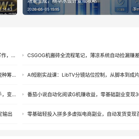
场景生成，精华水设计变现攻略
5 14:43
2026-05-05 15:15
下
WorkBuddy写作陪跑营3.0：AI智能体去痕迹写作，头条公众号百家号变现
CSGOG机搬砖全流程笔记，薄凉系统自动捡漏赚
电商财务合规与税务优化：增值税企税个税全税种筹划方案落地
24小时G机挣美金，量化交易工具小白轻松上手，变现100步骤0+
定输出