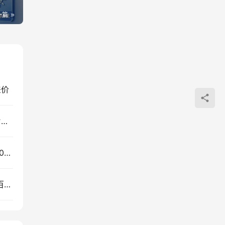
一篇
差价
AI短剧实战课：LibTV分镜站位控制，从脚本到成片全流程，爆款拆解与角色场景设计
番茄小说自动化阅读G机赚收益，零基础副业变现300方法新玩法
零基础轻投入拼多多虚拟电商副业，自动发货变现百元变现1-3万