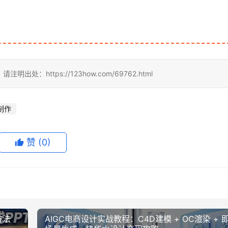
https://123how.com/69762.html
制作
赞
(0)
方法
AIGC电商设计实战教程：C4D建模 + OC渲染 + 