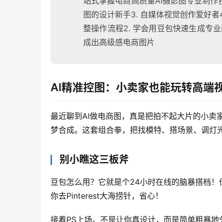
站式掌握电商高质量AI摄影图专业制作技
图的设计新手3. 自媒体视觉创作爱好者4
整操作流程2. 学会用豆包快速生成专业
成出高级感电商图片
AI精准控图：小卖家也能玩转高端
最近聊到AI做电商图，真是把拍不起大片的小卖
梦合成。这套组合拳，把找模特、搭场景、调灯
别小瞧这三板斧
豆包怎么用？它就是个24小时在线的脑暴搭档
你去Pinterest大海捞针，省心！
接着PS上场。不是让你真设计，而是简单粗暴地