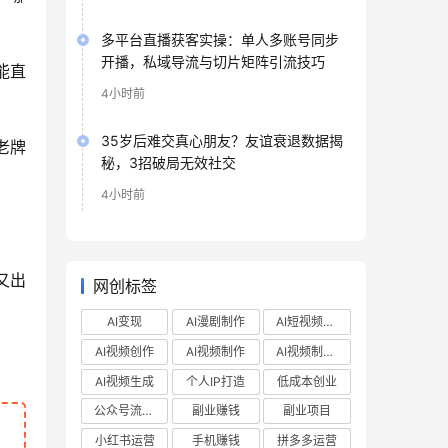
多平台直播获客实操：单人多账号同步
开播，私域导流与切片矩阵引流技巧
能直
4小时前
35岁后难交真心朋友？友谊衰退数据揭
老牌
秘，3招破局无效社交
4小时前
又出
网创标签
AI变现
AI漫剧制作
AI短视频制作
AI视频创作
AI视频制作
AI视频制作教程
AI视频生成
个人IP打造
低成本创业
公众号流量主
副业赚钱
副业项目
小红书运营
手机赚钱
拼多多运营