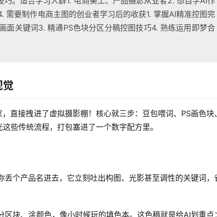
巧。适合学习人群1. 电商美工、产品摄影从业者2. 想自学AI作
. 需要制作电商主图的创业者学习后的收获1. 掌握AI精准控图完
画面关键词3. 精通PS色块分区分稿控图技巧4. 熟练运用即梦合
视觉
家，直接拽进了虚拟摄影棚！核心就三步：豆包喂词、PS画色块
光这些传统流程，打包塞进了一个数字配方里。
！你丢个产品名进去，它立刻吐出构图、光影甚至调性的关键词，
分区块、涂颜色，像小时候玩的填色本。这色稿就是给AI划重点