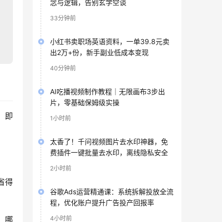
念与逻辑，告别玄学空谈
33分钟前
小红书卖职场英语资料，一单39.8元卖
出2万+份，新手副业低成本变现
40分钟前
AI吃播视频制作教程｜无限画布3步出
片，零基础保姆级实操
、即
1小时前
太香了！千问视频图片去水印神器，免
费插件一键批量去水印，离线隐私安全
2小时前
省得
谷歌Ads运营精通课：系统拆解投放全流
程，优化账户提升广告投产回报率
4小时前
：哪