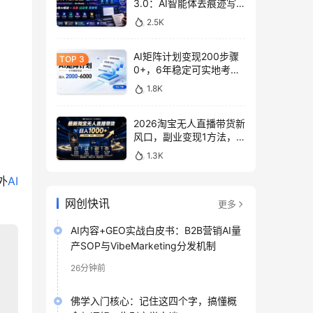
3.0：AI智能体去痕迹写
作，头条公众号百家号变
2.5K
现
AI矩阵计划变现200步骤
0+，6年稳定可实地考
察，批量放大实操指南
1.8K
2026淘宝无人直播带货新
风口，副业变现1方法，
无违规稳定可长期操作
1.3K
外
AI
网创快讯
更多
AI内容+GEO实战白皮书：B2B营销AI量
产SOP与VibeMarketing分发机制
26分钟前
佛学入门核心：记住这四个字，搞懂概