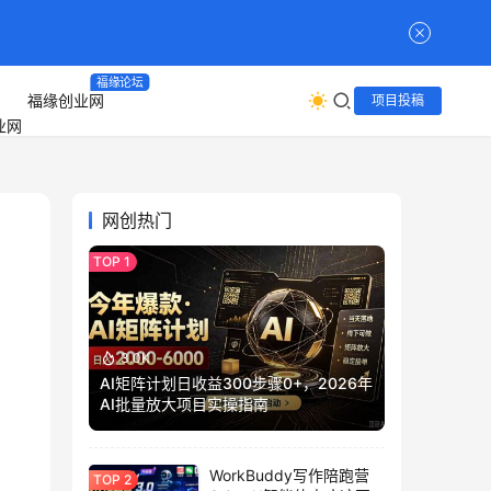
福缘论坛
福缘创业网
项目投稿
网创热门
3.0K
AI矩阵计划日收益300步骤0+，2026年
AI批量放大项目实操指南
WorkBuddy写作陪跑营