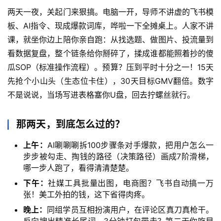
两天一夜，关起门来狠搞。电脑一开，导师不讲虚的飞书模
板、AI指令、现成爆款词库，哗啦一下全摊桌上。人家不讲
课，就坐你边上陪你亲自跑：从找选题、做图片、投流量到
看数据复盘，整个链条给你掰碎了，揉成谁都能照着抄的傻
瓜SOP（标准操作流程）。预算？压到平时十分之一！15天
首
先抢个小山头（生态位卡住），30天目标GMV翻倍。数字
页
不是说说，当场写进表格塞你U盘，回去拧螺丝就行。
网
创
那两天，到底怎么过的？
快
讯
上午：
AI唰唰唰拆100步骤条对手爆款，把用户怎么一
步步被勾走、掏钱的路径（决策路径）画成7阶滑梯，
哪一步人跑了，看得清清楚楚。
下午：
社媒工具批量出图，电商图？飞书自动搞一万
赚
张！美工外拍的钱，这下省得肉疼。
钱
项
晚上：
同组学员互相扮演用户，在评论区真刀真枪干。
目