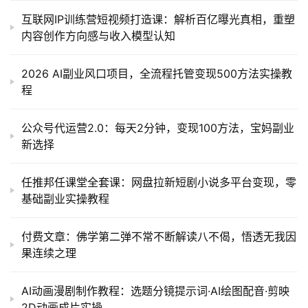
互联网IP训练营短视频打造课：解析百亿曝光真相，重塑
内容创作方向感与收入模型认知
2026 AI副业风口项目，全流程托管变现500方法实操教
程
公众号代运营2.0：每天2分钟，变现100方法，宝妈副业
新选择
任推邦任课堂全套课：网盘拉新短剧小说多平台变现，零
基础副业实操教程
付费文章：佛学第二弹不常不断解读八不偈，悟透无我因
果连续之理
AI动画漫剧制作教程：选题分镜提示词·AI绘图配音·剪映
2D动画成片实操