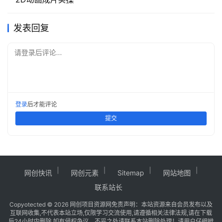
发表回复
请登录后评论...
登录
后才能评论
提交
网创快讯
网创元素
Sitemap
网站地图
联系站长
Copy
otected © 2026
网创项目资源网
免责声明：本站资源来自会员发布以及
互联网收集,不代表本站立场,仅限学习交流使用,请遵循相关法律法规,请在下载
后24小时内删除.如有侵权争议、不妥之处请联系本站删除处理！请用户仔细辨