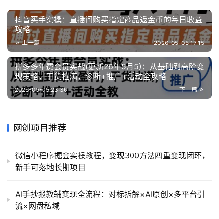
抖音买手实操：直播间购买指定商品返金币的每日收益
攻略
上一篇
2026-05-05 17:15
拼多多年费会员实战(更新26年5月5)：从基础到高阶变
现策略，干货拉满，诊断+推广+活动全攻略
2026-05-05 23:36
下一篇
网创项目推荐
微信小程序掘金实操教程，变现300方法四重变现闭环，
新手可落地长期项目
AI手抄报教辅变现全流程：对标拆解×AI原创×多平台引
流×网盘私域