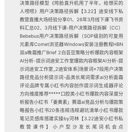
决策路径模型《垮脸直升机用了半年，给想买的
人唠唠》用户决策路径拆解【3.22】迪安线下私
教营直播大场经验分享01、26年3月线下课飞书资
料汇总02、3月线下课-用户决策路径拆解（CC）
Bebebus用户决策路径拆解（SOP级别的可复用
元素库Comet浏览器Windows安装注册教程HBN
双a晚霜推广Brief 2白芸豆策略分析爆款内容框架
AI分析-提示词迪安工作室爆款内容框架AI分析-提
示词迪安工作室_2迪安体系|场景词×7段用户决策
路径竞品分析提示词-品类长尾词需求ai分析面霜
评论品牌专属小红书内容创作提示词生成器评论
方向维度推荐*****口腔类小红书爆款内容深度分
析报告小红书「姜黄素」赛道ai竞品分析与爆款策
略报告小红书20条违规违规避坑清单小红书爆款
笔记灵感库搭建实操by河林【3.22迪安小红书私
教营课件】小户型沙发长尾词机会点