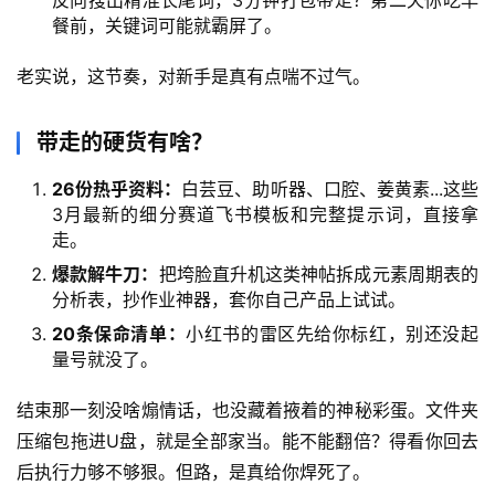
反向搜出精准长尾词，3分钟打包带走？第二天你吃早
餐前，关键词可能就霸屏了。
老实说，这节奏，对新手是真有点喘不过气。
中
创
网
带走的硬货有啥？
26份热乎资料：
白芸豆、助听器、口腔、姜黄素...这些
3月最新的细分赛道飞书模板和完整提示词，直接拿
冒
走。
泡
爆款解牛刀：
把垮脸直升机这类神帖拆成元素周期表的
网
分析表，抄作业神器，套你自己产品上试试。
20条保命清单：
小红书的雷区先给你标红，别还没起
量号就没了。
福
缘
结束那一刻没啥煽情话，也没藏着掖着的神秘彩蛋。文件夹
创
压缩包拖进U盘，就是全部家当。能不能翻倍？得看你回去
业
网
后执行力够不够狠。但路，是真给你焊死了。