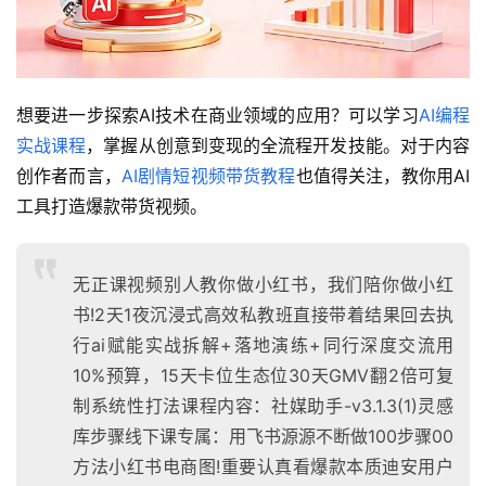
想要进一步探索AI技术在商业领域的应用？可以学习
AI编程
实战课程
，掌握从创意到变现的全流程开发技能。对于内容
创作者而言，
AI剧情短视频带货教程
也值得关注，教你用AI
工具打造爆款带货视频。
无正课视频别人教你做小红书，我们陪你做小红
书!2天1夜沉浸式高效私教班直接带着结果回去执
行ai赋能实战拆解+落地演练+同行深度交流用
10%预算，15天卡位生态位30天GMV翻2倍可复
制系统性打法课程内容：社媒助手-v3.1.3(1)灵感
库步骤线下课专属：用飞书源源不断做100步骤00
方法小红书电商图!重要认真看爆款本质迪安用户