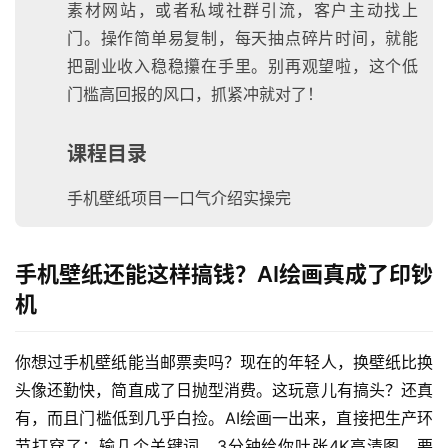
素材网站，或者私域社群引流，客户主动找上
门。操作简单易复制，每天抽点碎片时间，就能
把副业收入稳稳攥在手里。别再观望啦，这个低
门槛高回报的风口，抓紧冲就对了！
课程目录
手机壁纸项目一口气介绍实操完
手机壁纸还能这样搞钱？AI绘画真成了印钞
机
你想过手机壁纸能当邮票卖吗？现在的年轻人，换壁纸比换
头像还勤快，简直成了日抛型消费。这玩意儿有搞头？还真
有，而且门槛低到几乎白捡。AI绘画一出来，直接把生产环
节打穿了：输几个关键词，3分钟给你吐张4K高清图，要