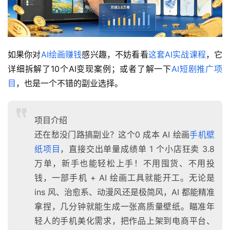
如果你对
AI绘画赚钱
感兴趣，不妨看看
这套AI实战课程
，它
详细拆解了10个AI变现案例；或者了解一下
AI短剧推广项
目
，也是一个不错的副业选择。
项目介绍
还在愁没门路搞副业？这个0 成本 AI 绘画
手机壁
纸项目
，直接交出单量成绩单 1 个小店狂卖 3.8
万单，新手也能轻松上手！不用囤货、不用投
钱，一部手机 + AI 绘画工具就能开工。无论是
ins 风、治愈系、动漫风还是极简风，AI 都能精准
拿捏，几分钟就能生成一张高质量壁纸。瞄准年
轻人的手机美化需求，把作品上架到电商平台、