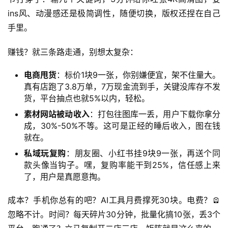
ins风、动漫感还是极简调性，随便切换，版权还捏在自己
手里。
赚钱？就三条路走通，别想太复杂：
电商甩货
：标价1块9一张，你别嫌便宜，架不住量大。
真有店跑了3.8万单，7万现金流到手，关键没库存不发
货，平台抽点也就5%以内，轻松。
素材网站被动收入
：打包往图库一丢，用户下载你拿分
首
成，30%-50%不等。这可是正经的睡后收入，图在钱
页
就在。
私域玩复购
：朋友圈、小红书挂9块9一张，再送个同
网
款头像当钩子。嘿，复购率能干到25%，信任感上来
创
了，用户是真愿意掏。
快
讯
成本？手机你总有的吧？AI工具月费撑死30块。电费？🪫
忽略不计。时间？每天碎片30分钟，批量化搞10张，丢3个