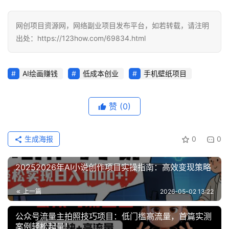
缘
创
业
网创项目资源网，网络副业项目发布平台，如若转载，请注明
网
出处：https://123how.com/69834.html
AI绘画赚钱
低成本创业
手机壁纸项目
赞
(0)
生成海报
0
0
20252026年AI小说创作项目实操指南：高效变现策略
上一篇
2026-05-02 13:22
公众号流量主拍照技巧项目：低门槛高流量，首篇实测
案例轻松起量！