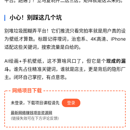
平台。跑通了？立马复制开二店三店，矩阵就是这么来的。
赚
钱
小心！别踩这几个坑
项
目
别堆垃圾图糊弄平台！它们推流只看完拍率就是用户真的设
为壁纸才算数。标题记得埋词，治愈系、4K高清、iPhone
适配这些关键词，搜索流量是白给的。
中
创
AI绘画+手机壁纸，这不算啥风口了，但它是个
现成的漏
网
斗
。谁先占住精准关键词，谁就是店主，更是背后的隐形厂
主。闭环自己掌控，有点意思。
冒
网络项目下载
泡
网
未登录，下载项目课程请先
登录
最新网络赚钱项目资源网
(链接失效可在下方评论反馈)
福