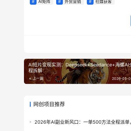
AI矩阵
外贸营销
社媒获客
AI短片变现实测：Deepseek+Seedance+海螺A
程拆解
上一篇
2026-05-0
网创项目推荐