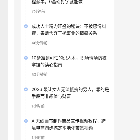
程派单，0基础打字就能做
7分钟前
成功人士精力旺盛的秘诀：不被感情纠
缠，果断舍弃干扰事业的情感关系
46分钟前
10条准到可怕的识人术，职场情场防被
拿捏的读心指南
53分钟前
2026 最让女人无法抵抗的男人，靠的是
手段而非颜值与财富
1小时前
AI无线画布制作商品宣传视频教程，跨
境电商四步搞定本地化带货视频
1小时前