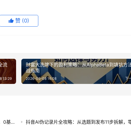
赞
(0)
I全流
财富大洗牌下的盈利策略：从AlphaBeta到填坑方
战指南
8 13:29
2026-05-08 16:08
下
2026年AI副业新风口：一单500方法全程派单，0基础打字就能做