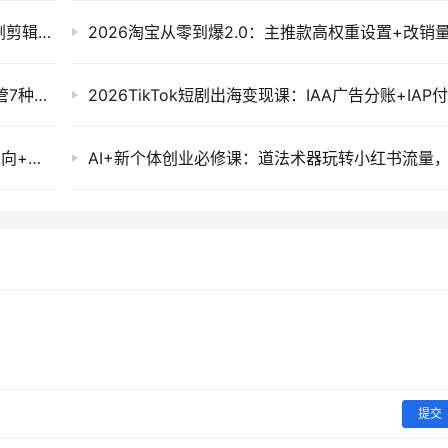
短剧发行人计划全流程实操教程：账号定位选剧剪辑发布技巧，零基础副业快速出单
2026拼多多双打强付费全攻略：成本推广+托管7种玩法，低投产比店铺必学
小红书乘风投放实操：代理商开户返点+莱卡定向+新店建模撬动自然流量
提交