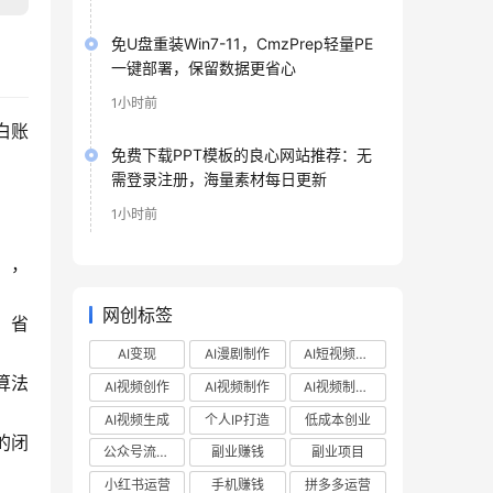
免U盘重装Win7-11，CmzPrep轻量PE
一键部署，保留数据更省心
1小时前
白账
免费下载PPT模板的良心网站推荐：无
需登录注册，海量素材每日更新
1小时前
），
网创标签
，省
AI变现
AI漫剧制作
AI短视频制作
算法
AI视频创作
AI视频制作
AI视频制作教程
AI视频生成
个人IP打造
低成本创业
的闭
公众号流量主
副业赚钱
副业项目
小红书运营
手机赚钱
拼多多运营