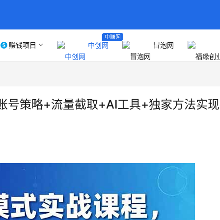
中赚网
赚钱项目
中创网
冒泡网
账号策略+流量截取+AI工具+独家方法实