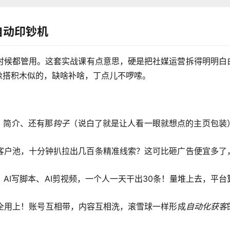
自动印钞机
时候都管用。这套实战课有点意思，硬是把社媒运营拆得明明白
像搭积木似的，缺啥补啥，丁点儿不啰嗦。
、简介、还有那
钩子
（说白了就是让人看一眼就想点的主页包装
客户池，十分钟扒拉出几百条精准线索？这可比砸广告便宜多了
AI写脚本、AI剪视频，一个人一天干出30条！量堆上去，平台
全用上！账号互相带，内容互相洗，滚雪球一样形成
自动化获客