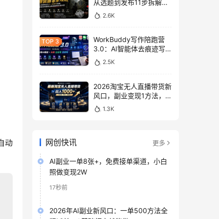
从选题到发布11步拆解，
零基础做出高流量真实感
2.6K
内容
WorkBuddy写作陪跑营
3.0：AI智能体去痕迹写
作，头条公众号百家号变
2.5K
现
2026淘宝无人直播带货新
风口，副业变现1方法，
无违规稳定可长期操作
1.3K
网创快讯
自动
更多
AI副业一单8张+，免费接单渠道，小白
照做变现2W
17秒前
2026年AI副业新风口：一单500方法全