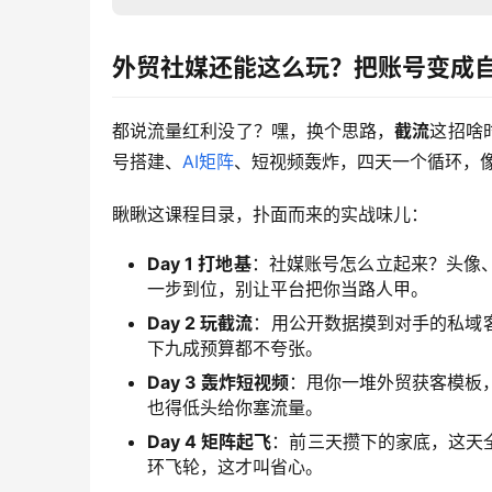
外贸社媒还能这么玩？把账号变成
都说流量红利没了？嘿，换个思路，
截流
这招啥
号搭建、
AI矩阵
、短视频轰炸，四天一个循环，
瞅瞅这课程目录，扑面而来的实战味儿：
Day 1 打地基
：社媒账号怎么立起来？头像
一步到位，别让平台把你当路人甲。
Day 2 玩截流
：用公开数据摸到对手的私域
下九成预算都不夸张。
Day 3 轰炸短视频
：甩你一堆外贸获客模板，
也得低头给你塞流量。
Day 4 矩阵起飞
：前三天攒下的家底，这天
环飞轮，这才叫省心。