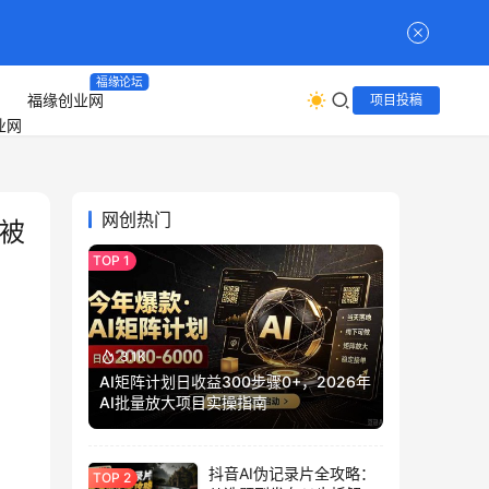
福缘论坛
福缘创业网
项目投稿
网创热门
现被
3.1K
AI矩阵计划日收益300步骤0+，2026年
AI批量放大项目实操指南
抖音AI伪记录片全攻略：