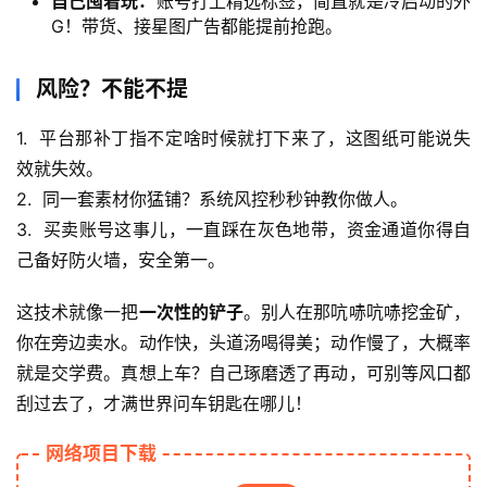
自己囤着玩：
账号打上精选标签，简直就是冷启动的外
G！带货、接星图广告都能提前抢跑。
风险？不能不提
首
1.  平台那补丁指不定啥时候就打下来了，这图纸可能说失
页
效就失效。
2.  同一套素材你猛铺？系统风控秒秒钟教你做人。
网
3.  买卖账号这事儿，一直踩在灰色地带，资金通道你得自
创
己备好防火墙，安全第一。
快
讯
这技术就像一把
一次性的铲子
。别人在那吭哧吭哧挖金矿，
你在旁边卖水。动作快，头道汤喝得美；动作慢了，大概率
就是交学费。真想上车？自己琢磨透了再动，可别等风口都
赚
刮过去了，才满世界问车钥匙在哪儿！
钱
项
网络项目下载
目