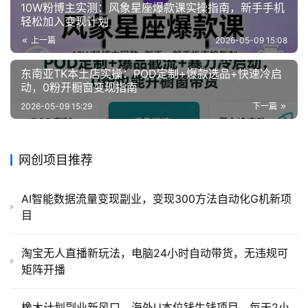
10W粉博主实测：风象星座爆款课实操指南，新手手机
轻松加入变现计划
上一篇
2026-05-09 15:08
东南亚TK本土店实操：POD定制+爆款选品+快速冷启
动，0粉开橱窗变现指南
2026-05-09 15:29
下一篇
网创项目推荐
AI智能数据流量变现副业，变现300方法自动化G机新项
目
淘宝无人直播新玩法，电脑24小时自动带货，无违规可
矩阵开播
橡木计划副业新风口，海外U本位钱生钱项目，每天2小