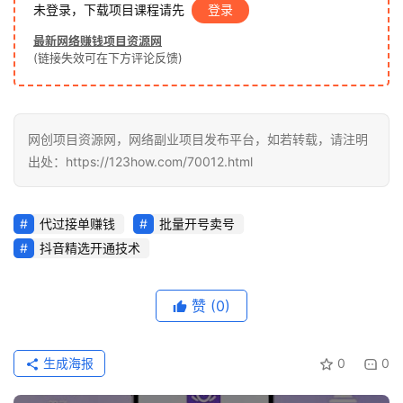
未登录，下载项目课程请先
登录
最新网络赚钱项目资源网
中
(链接失效可在下方评论反馈)
创
网
网创项目资源网，网络副业项目发布平台，如若转载，请注明
出处：https://123how.com/70012.html
冒
泡
网
代过接单赚钱
批量开号卖号
抖音精选开通技术
福
缘
赞
(0)
创
业
生成海报
0
0
网