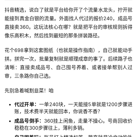
抖音精选，说白了就是平台给你开了个流量水龙头，拧开就
能接到真金白银的流量。外面找人代过的报价240，成品号
直接卖360。这玩法核心在哪？就是把平台的审核规则拆得
像乐高积木，然后找到最短的那条拼装路径。
花个698拿到这套图纸（也就是操作指南），自己就能动手
拼。拼完一次，批量复制就是顺理成章的事了。后续路子也
清晰：直接卖成品号、自己囤号养着、或者接单帮别人过
审，三条路你自己选。
先别急着喊割韭菜！咱
代过开单：
一单240块，一天能接5单就是1200步骤进
账，技术费半天就能回本，你说香不香？
成品号倒手：
360挂上闲鱼，走量不操心。号商回收价
稳稳在300步骤往上，薄利多销。