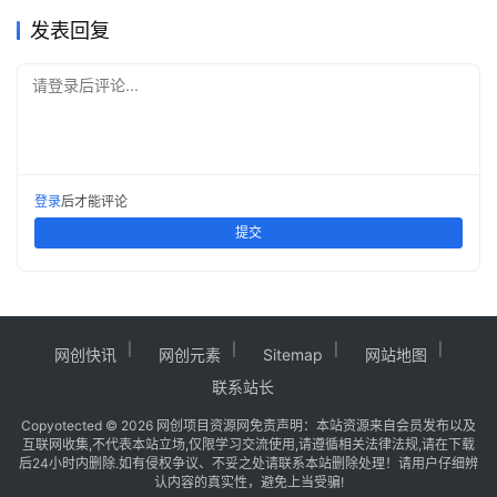
发表回复
请登录后评论...
登录
后才能评论
提交
网创快讯
网创元素
Sitemap
网站地图
联系站长
Copy
otected © 2026
网创项目资源网
免责声明：本站资源来自会员发布以及
互联网收集,不代表本站立场,仅限学习交流使用,请遵循相关法律法规,请在下载
后24小时内删除.如有侵权争议、不妥之处请联系本站删除处理！请用户仔细辨
认内容的真实性，避免上当受骗!