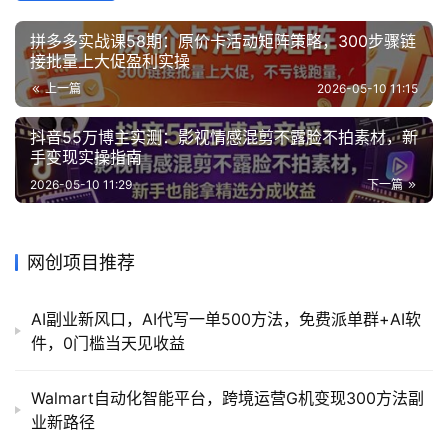
拼多多实战课58期：原价卡活动矩阵策略，300步骤链
接批量上大促盈利实操
上一篇
2026-05-10 11:15
抖音55万博主实测：影视情感混剪不露脸不拍素材，新
手变现实操指南
2026-05-10 11:29
下一篇
网创项目推荐
AI副业新风口，AI代写一单500方法，免费派单群+AI软
件，0门槛当天见收益
Walmart自动化智能平台，跨境运营G机变现300方法副
业新路径