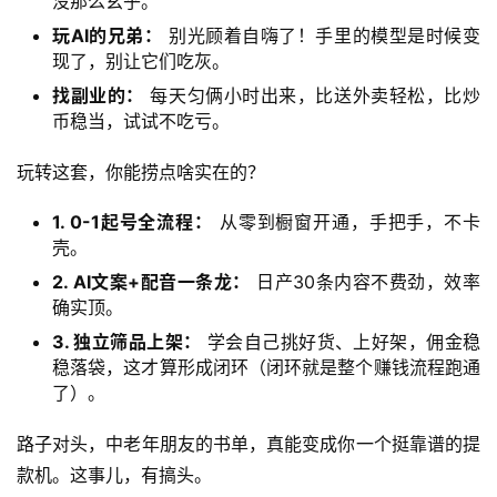
没那么玄乎。
创
玩AI的兄弟：
别光顾着自嗨了！手里的模型是时候变
快
现了，别让它们吃灰。
讯
找副业的：
每天匀俩小时出来，比送外卖轻松，比炒
币稳当，试试不吃亏。
赚
玩转这套，你能捞点啥实在的？
钱
项
1. 0-1起号全流程：
从零到橱窗开通，手把手，不卡
目
壳。
2. AI文案+配音一条龙：
日产30条内容不费劲，效率
确实顶。
中
3. 独立筛品上架：
学会自己挑好货、上好架，佣金稳
创
稳落袋，这才算形成闭环（闭环就是整个赚钱流程跑通
网
了）。
路子对头，中老年朋友的书单，真能变成你一个挺靠谱的提
冒
款机。这事儿，有搞头。
泡