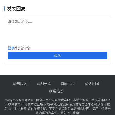
发表回复
请登录后评论...
登录
后才能评论
提交
网创快讯
网创元素
Sitemap
网站地图
联系站长
Copy
otected © 2026
网创项目资源网
免责声明：本站资源来自会员发布以及
互联网收集,不代表本站立场,仅限学习交流使用,请遵循相关法律法规,请在下载
后24小时内删除.如有侵权争议、不妥之处请联系本站删除处理！请用户仔细辨
认内容的真实性，避免上当受骗!