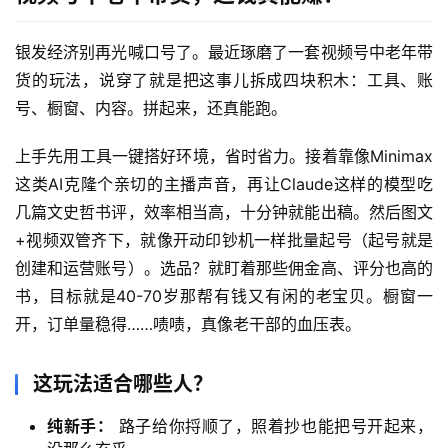
银发经济别再光喊口号了。最近琢磨了一套视频号中老年带
货的玩法，说穿了就是把这事儿拆成四块积木：工具、账
号、橱窗、内容。拼起来，还真能跑。
上手先用工具一键搭好环境，省时省力。接着靠像Minimax
这类AI克隆个亲切的主播声音，再让Claude这样的模型吃
几篇文史哲书评，效率相当高，十分钟就能出稿。然后图文
+视频双管齐下，就像开动印钞机一样批量起号（起号就是
创建和运营账号）。选品？就盯着那些佣金高、评分也高的
书，目标就是40-70岁那帮有钱又有闲的老宝贝。橱窗一
开，订单量稳得……啧啧，真像老干部的血压表。
首
页
这玩法适合哪些人？
纯新手：
路子给你捋顺了，照着抄也能把号开起来，
网