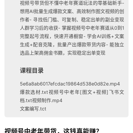
视频号带货但不懂中老年赛道玩法的零基础新手-
想用AI批量生成爆款文案、高效制作图文视频的创
作者- 寻找低门槛、可复制、稳定出单的副业变现
人群学习后的收获- 掌握视频号中老年赛道从0到1
完整起号流程，快速开通橱窗- 学会AI训练+文案
生成+配音克隆，批量产出爆款带货内容- 能独立
选品上架高佣金书籍，实现稳定出单变现
课程目录
5e6a8ab6017efcdac19864d538e0d82e.mp4
爆款选材.txt视频号中老年[图文+视频]飞书文
档.txt视频制作.mp4
文案编写.tct
视频号中老年带货，这钱真能赚？