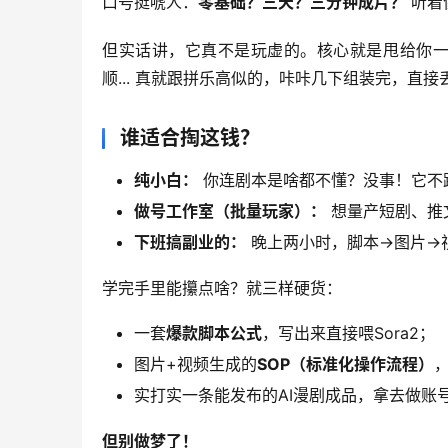
口号挺唬人：
零基础？三天？三分钟成片？
 听
但实话讲，它真不是玩虚的。核心就是甩给你一
顺... 真就跟拼乐高似的，咔咔几下组装完，直接
谁适合掏这钱？
纯小白：
你连剧本是啥都不懂？没事！它不
做号工作室（批量玩家）：
想量产短剧、推
下班搞副业的：
晚上两小时，脚本→图片→
学完手里能攥点啥？就三样硬货：
一套
爆款脚本公式
，写出来直接喂Sora2；
图片+视频生成的
SOP（标准化操作流程）
，
实打实一条能发布的AI漫剧成品，拿去做账
但别做梦了！