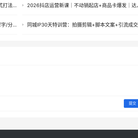
2026亚马逊实战通关特训营：多维选品+渐进式打法+AI应用，从0到1打造盈利店铺
通义千问输入法免费AI润色，语音打字300步骤字/分，办公写作神器
提交