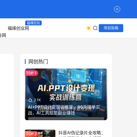
福缘论坛
福缘创业网
项目投稿
网创热门
3.1K
AI+PPT设计变现训练营，90天接单实
战，AI工具赋能副业赚钱
抖音AI伪记录片全攻略：