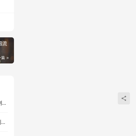
唱流
一篇
AI自媒体实操变现课：大白话教学，零基础掌握短剧漫剧动画制作与爆款变现全流程
CodeX实战课：本地部署+API调通+Skill制作+漫剧剪辑全攻略