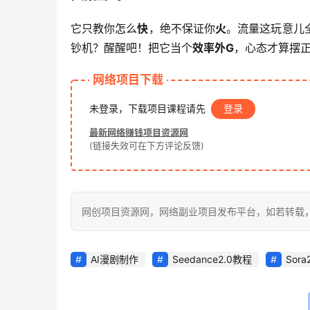
它只教你怎么
快
，绝不保证你
火
。流量这玩意儿
钞机？醒醒吧！把它当个
效率外G
，心态才算摆
网络项目下载
未登录，下载项目课程请先
登录
最新网络赚钱项目资源网
(链接失效可在下方评论反馈)
网创项目资源网，网络副业项目发布平台，如若转载，请注明出处：h
AI漫剧制作
Seedance2.0教程
Sor