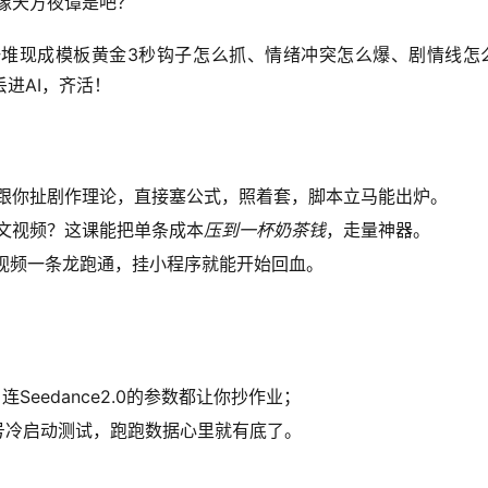
着像天方夜谭是吧？
堆现成模板黄金3秒钩子怎么抓、情绪冲突怎么爆、剧情线怎
丢进AI，齐活！
跟你扯剧作理论，直接塞公式，照着套，脚本立马能出炉。
文视频？这课能把单条成本
压到一杯奶茶钱
，走量神器。
视频一条龙跑通，挂小程序就能开始回血。
连Seedance2.0的参数都让你抄作业；
号冷启动测试，跑跑数据心里就有底了。