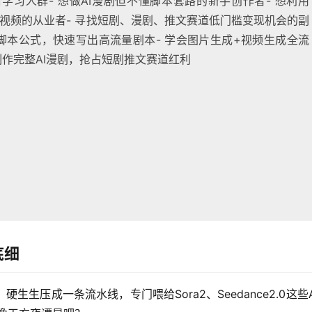
习人群- 想做AI漫剧但不懂脚本套路的新手创作者- 想利用
出漫剧视频的从业者- 寻找短剧、漫剧、推文赛道低门槛变现机会的副
款脚本公式，快速写出高流量剧本- 学会图片生成+视频生成全流
制作完整AI漫剧，抢占短剧推文赛道红利
底细
生压成一条流水线，专门喂给Sora2、Seedance2.0这些A