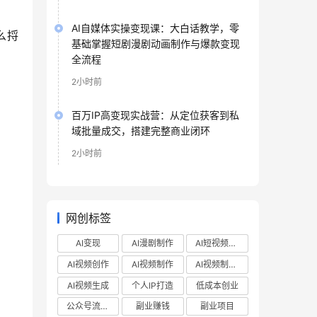
AI自媒体实操变现课：大白话教学，零
么捋
基础掌握短剧漫剧动画制作与爆款变现
全流程
2小时前
百万IP高变现实战营：从定位获客到私
域批量成交，搭建完整商业闭环
2小时前
网创标签
AI变现
AI漫剧制作
AI短视频制作
AI视频创作
AI视频制作
AI视频制作教程
AI视频生成
个人IP打造
低成本创业
公众号流量主
副业赚钱
副业项目