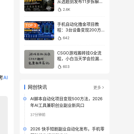
从选题到发布11步拆解，
零基础做出高流量真实感
2.6K
内容
手机自动化撸金项目教
程：3台设备变现200方
法，零门槛脚本工具与平
642
台玩法
CSGO游戏搬砖挂G全流
程，小白当天学会捡漏见
收益
603
考
AI
网创快讯
更多
AI脚本自动化项目变现500方法，2026
年AI工具兼职创业副业新风口
37分钟前
2026 快手短剧副业自动化发布，手机零