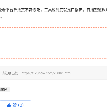
全看平台算法赏不赏饭吃，工具说到底就是口锅铲。真指望这课
正。
ttps://123how.com/70061.html
a2漫剧
赞
(0)