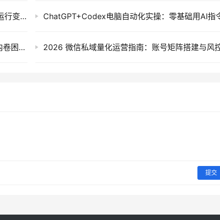
AI自动化黄金量化被动收入系统，24小时稳定运行变现2W+，新手零门槛实操指南
新能源车行业深度解析：拆解产业崛起根源与内卷困局，透视海外贸易争端下的机遇风险
提交