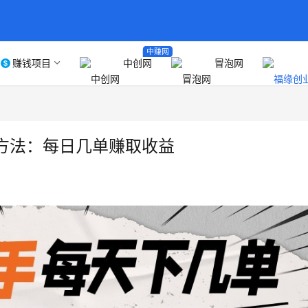
中赚网
赚钱项目
中创网
冒泡网
方法：每日几单赚取收益