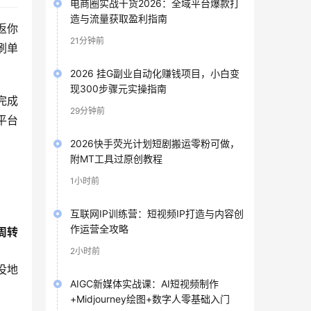
电商圈实战干货2026：全域平台爆款打
造与流量获取盈利指南
返你
21分钟前
刷单
2026 挂G副业自动化赚钱项目，小白变
现300步骤元实操指南
完成
29分钟前
平台
2026快手荧光计划短剧搬运零粉可做，
附MT工具过原创教程
1小时前
互联网IP训练营：短视频IP打造与内容创
作运营全攻略
周转
2小时前
没地
AIGC新媒体实战课：AI短视频制作
+Midjourney绘图+数字人零基础入门