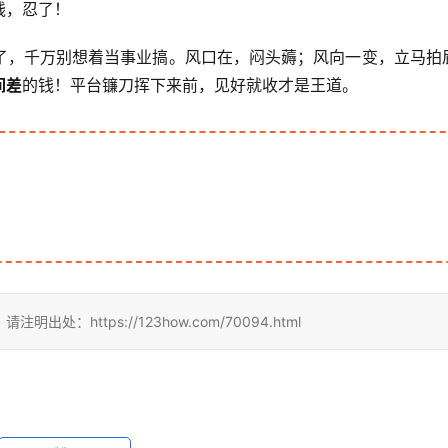
钱，忍了！
了，千万别想着当事业搞。风口在，闷头薅；风向一变，立马拍
间差
的钱！平台镰刀挥下来前，见好就收才是王道。
https://123how.com/70094.html