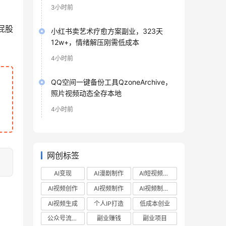
3小时前
屁股
小红书卖艺术疗愈方案副业，323天
12w+，情绪解压刚需低成本
4小时前
QQ空间一键备份工具QzoneArchive，
照片视频动态全存本地
4小时前
网创标签
AI变现
AI漫剧制作
AI短视频制作
AI视频创作
AI视频制作
AI视频制作教程
AI视频生成
个人IP打造
低成本创业
公众号流量主
副业赚钱
副业项目