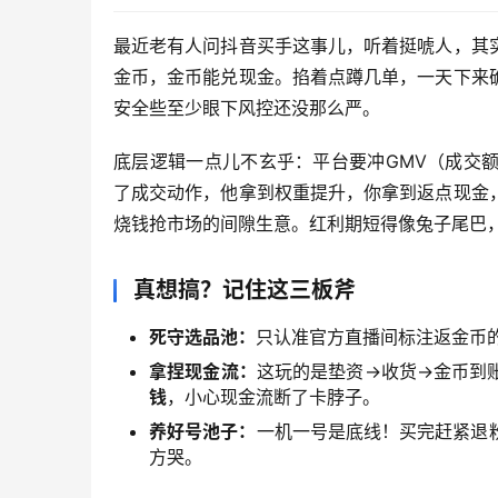
最近老有人问抖音买手这事儿，听着挺唬人，其
金币，金币能兑现金。掐着点蹲几单，一天下来
安全些至少眼下风控还没那么严。
底层逻辑一点儿不玄乎：平台要冲GMV（成交
了成交动作，他拿到权重提升，你拿到返点现金
烧钱抢市场的间隙生意。红利期短得像兔子尾巴
真想搞？记住这三板斧
死守选品池：
只认准官方直播间标注返金币的
拿捏现金流：
这玩的是垫资→收货→金币到
钱
，小心现金流断了卡脖子。
养好号池子：
一机一号是底线！买完赶紧退
方哭。