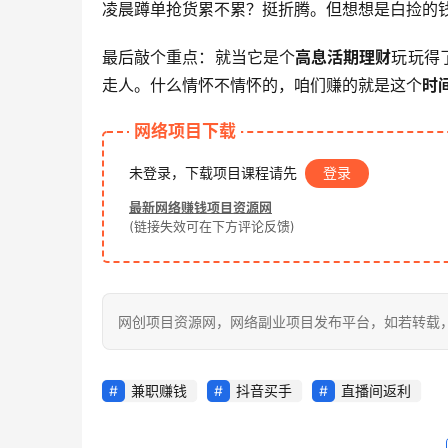
凌晨蹲单抢货累不累？挺折腾。但想想是白捡的
最后敲个重点：就当它是个
高息活期理财
玩玩得
走人。什么情怀不情怀的，咱们赚的就是这个
时
网络项目下载
未登录，下载项目课程请先
登录
最新网络赚钱项目资源网
(链接失效可在下方评论反馈)
网创项目资源网，网络副业项目发布平台，如若转载，请注明出处：
兼职赚钱
抖音买手
直播间返利