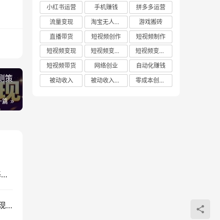
小红书运营
手机赚钱
拼多多运营
流量变现
淘宝无人直播
游戏搬砖
直播带货
短视频创作
短视频制作
短视频变现
短视频变现技巧
短视频变现方法
短视频带货
网络创业
自动化赚钱
测策
被动收入
被动收入项目
零成本创业项目
一篇
农村治愈短视频制作教程：AI工具+剪映剪辑，零基础快速出片
短视频周更系统课：90分钟稳定创作，从零涨粉变现变现八千