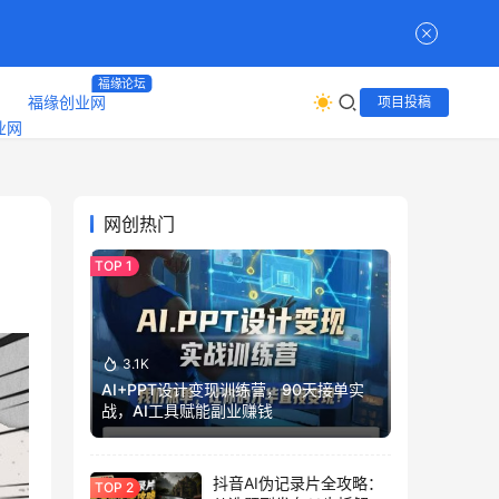
福缘论坛
福缘创业网
项目投稿
网创热门
3.1K
AI+PPT设计变现训练营，90天接单实
战，AI工具赋能副业赚钱
抖音AI伪记录片全攻略：