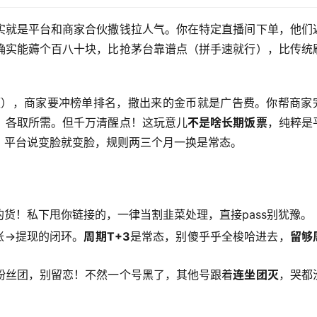
实就是平台和商家合伙撒钱拉人气。你在特定直播间下单，他们
确实能薅个百八十块，比抢茅台靠谱点（拼手速就行），比传统
额），商家要冲榜单排名，撒出来的金币就是广告费。你帮商家
，各取所需。但千万清醒点！这玩意儿
不是啥长期饭票
，纯粹是
，平台说变脸就变脸，规则两三个月一换是常态。
货！私下甩你链接的，一律当割韭菜处理，直接pass别犹豫。
账→提现的闭环。
周期T+3
是常态，别傻乎乎全梭哈进去，
留够
粉丝团，别留恋！不然一个号黑了，其他号跟着
连坐团灭
，哭都