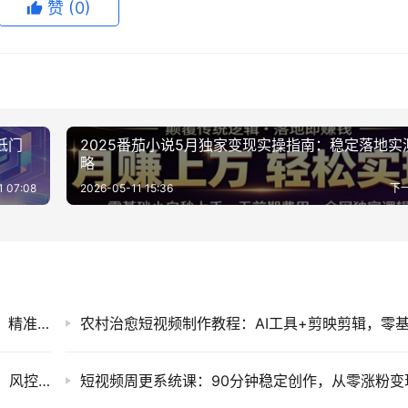
赞
(0)
低门
2025番茄小说5月独家变现实操指南：稳定落地实
略
1 07:08
2026-05-11 15:36
下
短视频IP量化获客：10台设备搭建50账号矩阵，精准引流接单实操课
小红书图文获客实战：单人20台设备矩阵搭建，风控养号与批量引流全攻略