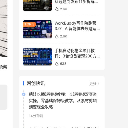
从选题到发布11步拆解，
零基础做出高流量真实感
2.6K
内容
WorkBuddy写作陪跑营
3.0：AI智能体去痕迹写
作，头条公众号百家号变
2.6K
现
手机自动化撸金项目教
程：3台设备变现200方
法，零门槛脚本工具与平
638
能帮
台玩法
网创快讯
更多
萌娃吃播短视频教程：长短视频双赛道
实操，零基础保姆级教学，从素材剪辑
到变现全攻略
14分钟前