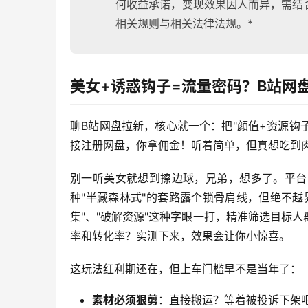
何收益承诺，变现效果因人而异，需结
相关规则与相关法律法规。*
美女+诱惑钩子=流量密码？B站网
聊B站网盘拉新，核心就一个：把"颜值+资源钩
接注册网盘，你拿佣金！听着简单，但真想吃到
别一听美女就想到擦边球，兄弟，想多了。平台
种"半藏森林式"的套路露个锁骨肩线，但绝不
集"、"破解资源"这种字眼一打，精准筛选目标
率和转化率？实测下来，效果会让你小惊喜。
这玩法红利期还在，但上车门槛早不是当年了：
素材必须狠剪
：直接搬运？等着被投诉下架