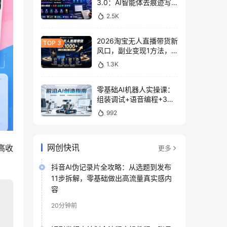
3.0：AI智能体去痕迹写
作，头条公众号百家号变
2.5K
现
2026淘宝无人直播带货新
风口，副业变现1方法，
无违规稳定可长期操作
1.3K
零基础AI机器人实操课：
组装调试+语音编程+3D
建模打印入门
992
网创快讯
高收
更多
抖音AI伪记录片全攻略：从选题到发布
11步拆解，零基础做出高流量真实感内
容
20分钟前