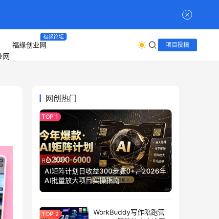
福缘论坛
福缘创业网
项目投稿
网创热门
3.0K
AI矩阵计划日收益300步骤0+，2026年
AI批量放大项目实操指南
WorkBuddy写作陪跑营