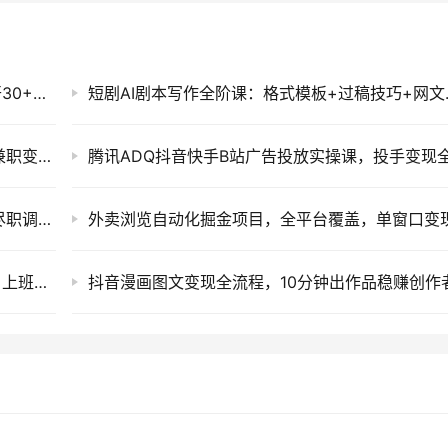
沃尔玛商品标注自动化G机项目，低配电脑多开30+账号日收益稳定
短剧AI剧本
单身小众赛道，一个人变现100步骤0+，副业兼职变现10W冷门蓝海项目
相亲筛选对象高效实用策略：识破伪装，双向尽职调查防踩坑
自动化打金搬砖G机项目，多开矩阵稳定收益，上班族副业首选