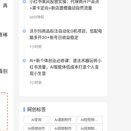
小红书乘风投放实操：代理商开户返点
，再
+莱卡定向+新店建模撬动自然流量
56分钟前
沃尔玛商品标注自动化G机项目，低配电
算稀
脑多开30+账号日收益稳定
1小时前
AI+新个体创业必修课：道法术器玩转小
红书流量，AI智能体低成本打造个人变
看别
现小生意
1小时前
网创标签
AI变现
AI漫剧制作
AI短视频制作
AI视频创作
AI视频制作
AI视频制作教程