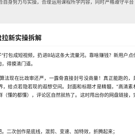
合自身努力与实操，合理运用课程所学内容，同时严格遵守平台
盘拉新实操拆解
子"打包成短视频，扔进B站这条大流量河。靠啥赚钱？新用户点
肉，得摸清门道。
算法现在比政审还严，一露骨直接封号没商量！真正能跑的，
越界，给点若隐若现的遐想空间。封面和标题才是精髓，"高清素
人群（懂的都懂），评论区自然就热了。这时甩出你的网盘链接，
吧。二次创作是底线，混剪、变速、加特效，折腾起来；