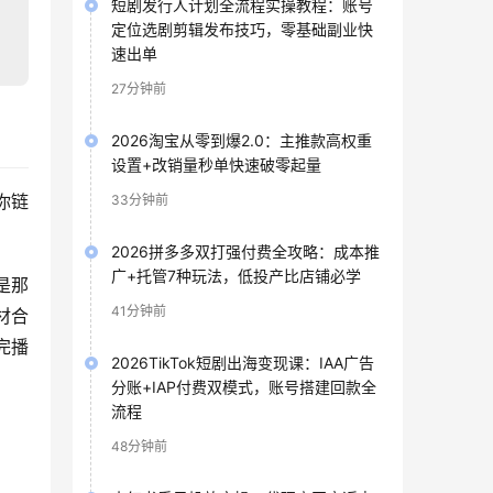
短剧发行人计划全流程实操教程：账号
定位选剧剪辑发布技巧，零基础副业快
速出单
27分钟前
2026淘宝从零到爆2.0：主推款高权重
设置+改销量秒单快速破零起量
你链
33分钟前
2026拼多多双打强付费全攻略：成本推
广+托管7种玩法，低投产比店铺必学
是那
41分钟前
材合
完播
2026TikTok短剧出海变现课：IAA广告
分账+IAP付费双模式，账号搭建回款全
流程
48分钟前