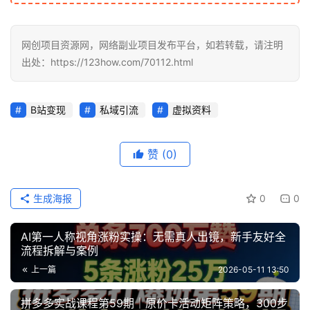
福
缘
创
网创项目资源网，网络副业项目发布平台，如若转载，请注明
业
出处：https://123how.com/70112.html
网
B站变现
私域引流
虚拟资料
赞
(0)
生成海报
0
0
AI第一人称视角涨粉实操：无需真人出镜，新手友好全
流程拆解与案例
上一篇
2026-05-11 13:50
拼多多实战课程第59期｜原价卡活动矩阵策略，300步