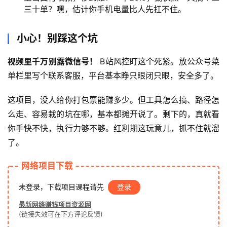
三十单？嘿，估计你手机电量比人先扛不住。
赚
小心！别踩这个坑
钱
项
视频里千万别露微信号！
 B站风控盯这个死紧。放公众号菜
目
单栏里写个联系客服，平台基本睁只眼闭只眼，安全多了。
这项目，没人给你打包票能赚多少。但工具怎么搞、路径怎
中
么走、容易栽的坑在哪，基本都摊开说了。剩下的，真就看
创
网
你手快不快，执行力够不够。红利期这玩意儿，抓不住就溜
了。
网络项目下载
冒
泡
未登录，下载项目课程请先
登录
网
最新网络赚钱项目资源网
(链接失效可在下方评论反馈)