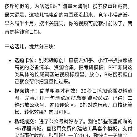
按斤称似的。为啥选B站？流量大海啊！搜索权重还贼高。
最关键是，这地儿搞电商的氛围还没起来，竞争小得离谱。
早入局半个月，搜个关键词，你的视频可能就排前边了，简
直是捡钱窗口期。
干这活儿，拢共分三块：
选题卡位：
别死磕原创！直接去知乎、小红书扒拉那些
高赞的必备清单、资源合集。把考研模板、PPT源码这
类具体的长尾词塞进视频标题里。放心，B站搜索框自
己就会帮你把流量推过来。
首
页
视频钩子：
简单粗暴才有效！30秒口播加轮播资料截
图，完事儿甩一句
评论区打‘想要’自动获取
。记得！二
维码放公众号，置顶评论区。B站对这玩意儿审核还算
网
松，转化效果？肉眼可见。
创
快
私域成交：
进了公众号就好办了。别信那些花里胡哨的
讯
H5课程商城，直接用免费的建站工具套个模板，支付
宝当面付收款，秒到账！一单29.9，勤快点一天搞个二