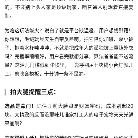
的，不过别上头人家是顶级玩家，咱普通人别想着直接复
制。
为啥这玩法能火？说白了就是平台缺温暖，用户想找慰藉！
你想想，毛绒玩具天生自带反差萌，拍它陪你加班、裹小被
子、抱着水杯吨吨吨，不就是把成年人的孤独披上童趣外衣
吗？完播率嘎嘎好，用户看完就想分享，算法爸爸能不送流
量？这活儿门槛低到尘埃里，一部手机+十块钱小台灯就开
工，剪映套模板，十分钟一条不是梦。
首
页
拍大腿提醒三点：
网
选品是命门！
记住丑萌大脸盘是财富密码，成本别超20
创
块。太精致的反而没那味儿谁家打工人的电子宠物天天光鲜
快
亮丽啊？
讯
文案得说人话！
把社畜的苦闷写成玩具的碎碎念，评论区才