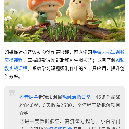
如果你对抖音短视频创作感兴趣，可以学习
手绘素描短视频
实操课程
，掌握爆款选题逻辑和AI生图技巧；或者了解
AI私
教实战课程
，系统学习短视频制作中的AI工具应用，提升创
作效率。
抖音掘金
新玩法温馨
毛绒治愈日常
，45条作品涨
粉84.6W，3天收益2580，全流程干货拆解项目
介绍
这是一套数据验证、高流量易起号、小白零门