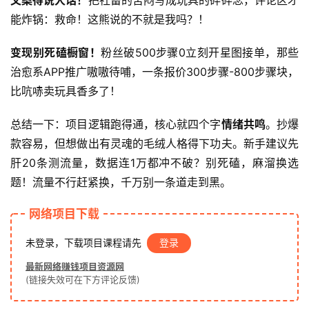
能炸锅：救命！这熊说的不就是我吗？！
赚
钱
变现别死磕橱窗！
粉丝破500步骤0立刻开星图接单，那些
项
治愈系APP推广嗷嗷待哺，一条报价300步骤-800步骤块，
目
比吭哧卖玩具香多了！
总结一下：项目逻辑跑得通，核心就四个字
情绪共鸣
。抄爆
中
款容易，但想做出有灵魂的毛绒人格得下功夫。新手建议先
创
肝20条测流量，数据连1万都冲不破？别死磕，麻溜换选
网
题！流量不行赶紧换，千万别一条道走到黑。
网络项目下载
冒
泡
未登录，下载项目课程请先
登录
网
最新网络赚钱项目资源网
(链接失效可在下方评论反馈)
福