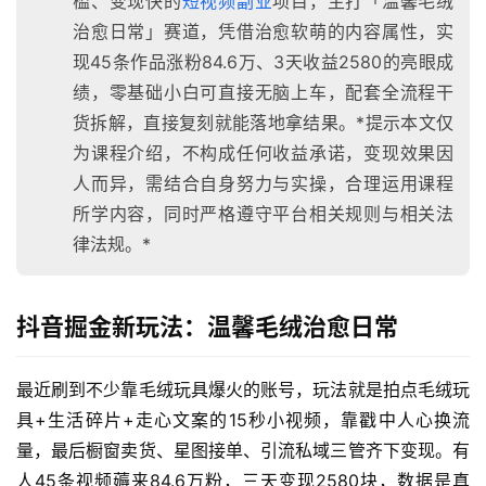
槛、变现快的
短视频副业
项目，主打「温馨毛绒
治愈日常」赛道，凭借治愈软萌的内容属性，实
现45条作品涨粉84.6万、3天收益2580的亮眼成
绩，零基础小白可直接无脑上车，配套全流程干
货拆解，直接复刻就能落地拿结果。*提示本文仅
为课程介绍，不构成任何收益承诺，变现效果因
人而异，需结合自身努力与实操，合理运用课程
所学内容，同时严格遵守平台相关规则与相关法
律法规。*
抖音掘金新玩法：温馨毛绒治愈日常
最近刷到不少靠毛绒玩具爆火的账号，玩法就是拍点毛绒玩
具+生活碎片+走心文案的15秒小视频，靠戳中人心换流
量，最后橱窗卖货、星图接单、引流私域三管齐下变现。有
人45条视频薅来84.6万粉，三天变现2580块，数据是真