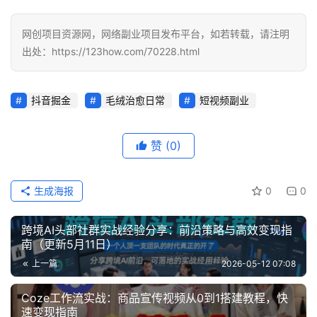
缘
创
网创项目资源网，网络副业项目发布平台，如若转载，请注明
业
出处：https://123how.com/70228.html
网
抖音掘金
毛绒治愈日常
短视频副业
赞
(0)
生成海报
0
0
跨境AI头部社群实战经验分享：前沿策略与高效变现指
南（更新5月11日）
上一篇
2026-05-12 07:08
Coze工作流实战：商品宣传视频从0到1搭建教程，快
速变现指南