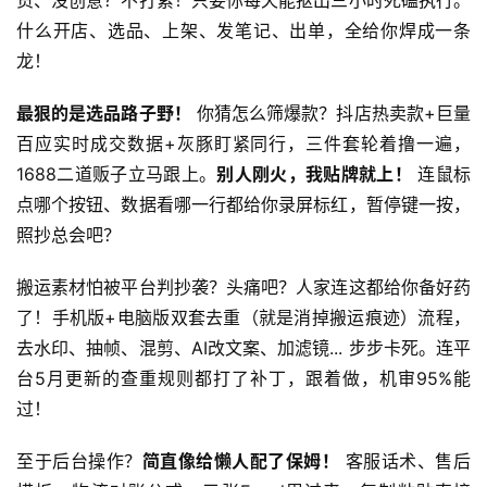
货、没创意？不打紧！只要你每天能抠出三小时死磕执行。
目
什么开店、选品、上架、发笔记、出单，全给你焊成一条
龙！
中
最狠的是选品路子野！
 你猜怎么筛爆款？抖店热卖款+巨量
创
百应实时成交数据+灰豚盯紧同行，三件套轮着撸一遍，
网
1688二道贩子立马跟上。
别人刚火，我贴牌就上！
 连鼠标
点哪个按钮、数据看哪一行都给你录屏标红，暂停键一按，
照抄总会吧？
冒
泡
搬运素材怕被平台判抄袭？头痛吧？人家连这都给你备好药
网
了！手机版+电脑版双套去重（就是消掉搬运痕迹）流程，
去水印、抽帧、混剪、AI改文案、加滤镜... 步步卡死。连平
台5月更新的查重规则都打了补丁，跟着做，机审95%能
福
缘
过！
创
业
至于后台操作？
简直像给懒人配了保姆！
 客服话术、售后
网