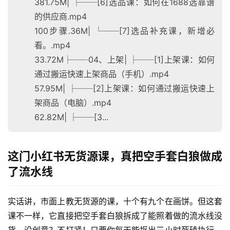
381.75M| ├──[6]选品课：如何在1688选靠谱
的供应商.mp4
100步骤.36M| └──[7]选品补充课，新增必
看。.mp4
33.72M├──04、上架| ├──[1]上架课：如何
通过搬运快速上架商品（手机）.mp4
首
57.95M| ├──[2]上架课：如何通过搬运快速上
页
架商品（电脑）.mp4
62.82M| ├──[3...
网
创
快
这门小红书无货源课，真把空手套白狼做成
讯
了流水线
实话讲，市面上教无货源的课，十个有九个在画饼。但这套
赚
钱
课不一样，它直接把空手套白狼拆成了能照着做的流水线没
项