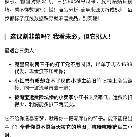
模板、物流对账公式，三张Excel甩过来，复制粘贴直接
填。看不懂数据？别慌！商品分析-流量来源页拆成5步，每
步都标了红线数据跌穿就麻溜换品，别死磕！
这课割韭菜吗？我看未必，但它挑人！
最适合三类人：
兜里只剩两三千的打工党
不用囤货，出单了再去1688
代发，现金流不压死你；
小红书有粉却变不了现的小博主
给旧笔记挂上商品链
接，同一波流量再薅一遍；
被淘宝运费险坑惨的小卖家
小红书退货率低，运费险扣
得少，利润能多扒下两层皮。
它不给你造暴富梦，就甩你一把零库存的铲子。能不能挖出
金子？
全看你愿不愿每天按它的地图，吭哧吭哧铲满三小
时。