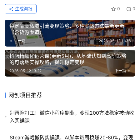
生成海报
0
0
特定品类私域引流变现策略：多种实战方法最新更新
（含货源渠道）
上一篇
2026-05-12 11:36
抖店精细化运营课(更新5月)：从基础认知到高阶策略
的可落地实操攻略，提升稳定变现
2026-05-12 13:22
下一篇
网创项目推荐
别再瞎打工！微信小程序副业，变现200方法稳定被动收
入实操课
Steam游戏搬砖实操课，AI脚本每周稳赚20-80%，变现