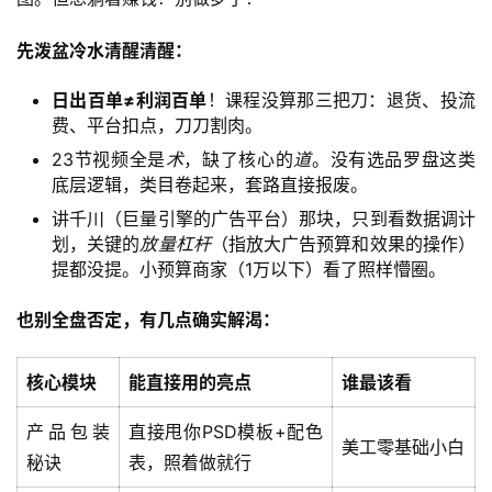
先泼盆冷水清醒清醒：
日出百单≠利润百单
！课程没算那三把刀：退货、投流
费、平台扣点，刀刀割肉。
23节视频全是
术
，缺了核心的
道
。没有选品罗盘这类
底层逻辑，类目卷起来，套路直接报废。
讲千川（巨量引擎的广告平台）那块，只到看数据调计
首
划，关键的
放量杠杆
（指放大广告预算和效果的操作）
页
提都没提。小预算商家（1万以下）看了照样懵圈。
网
也别全盘否定，有几点确实解渴：
创
快
核心模块
能直接用的亮点
谁最该看
讯
产品包装
直接甩你PSD模板+配色
美工零基础小白
秘诀
表，照着做就行
赚