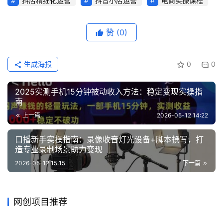
抖店精细化运营
抖音小店运营
电商实操课程
赞
(0)
生成海报
0
0
2025实测手机15分钟被动收入方法：稳定变现实操指
南
上一篇
2026-05-12 14:22
口播新手实操指南：录像收音灯光设备+脚本撰写，打
造专业录制场景助力变现
2026-05-12 15:15
下一篇
网创项目推荐