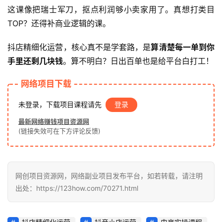
业
这课像把瑞士军刀，抠点利润够小卖家用了。真想打类目
网
TOP？还得补商业逻辑的课。
抖店精细化运营，核心真不是学套路，是
算清楚每一单到你
手里还剩几块钱
。算不明白？日出百单也是给平台白打工！
网络项目下载
未登录，下载项目课程请先
登录
最新网络赚钱项目资源网
(链接失效可在下方评论反馈)
网创项目资源网，网络副业项目发布平台，如若转载，请注明
出处：https://123how.com/70271.html