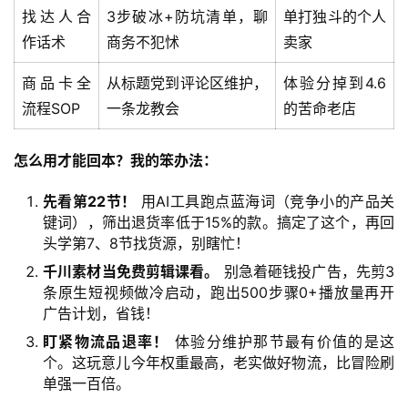
钱
找达人合
3步破冰+防坑清单，聊
单打独斗的个人
项
作话术
商务不犯怵
卖家
目
商品卡全
从标题党到评论区维护，
体验分掉到4.6
流程SOP
一条龙教会
的苦命老店
中
创
怎么用才能回本？我的笨办法：
网
先看第22节！
用AI工具跑点蓝海词（竞争小的产品关
键词），筛出退货率低于15%的款。搞定了这个，再回
冒
头学第7、8节找货源，别瞎忙！
泡
千川素材当免费剪辑课看。
别急着砸钱投广告，先剪3
网
条原生短视频做冷启动，跑出500步骤0+播放量再开
广告计划，省钱！
盯紧物流品退率！
体验分维护那节最有价值的是这
福
个。这玩意儿今年权重最高，老实做好物流，比冒险刷
缘
单强一百倍。
创