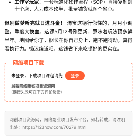
工作室玩家
：一套标准化操作流程（SOP）直接复制到
十个店，人力成本砍半，批量铺货就图个省心。
冒
泡
但别做梦听完就日进斗金！
 淘宝这德行你懂的，月月小调
网
整，季度大换血。这课5月12号刚更新，意味着玩法顶多鲜
半年。地图给你了，腿长在你自己身上，跑不跑得动，真得
看执行力。懒汉绕道吧，这钱省下来吃顿好的更实在。
福
缘
网络项目下载
创
业
未登录，下载项目课程请先
登录
网
最新网络赚钱项目资源网
(链接失效可在下方评论反馈)
网创项目资源网，网络副业项目发布平台，如若转载，请注明
出处：https://123how.com/70279.html