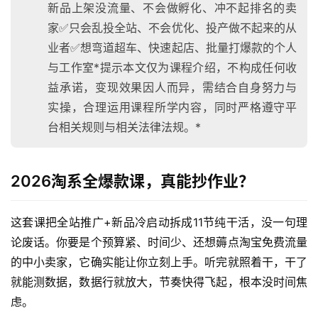
新品上架没流量、不会做孵化、冲不起排名的卖
家✅只会乱投全站、不会优化、投产做不起来的从
业者✅想弯道超车、快速起店、批量打爆款的个人
与工作室*提示本文仅为课程介绍，不构成任何收
益承诺，变现效果因人而异，需结合自身努力与
实操，合理运用课程所学内容，同时严格遵守平
台相关规则与相关法律法规。*
2026淘系全爆款课，真能抄作业？
这套课把全站推广+新品冷启动拆成11节纯干活，没一句理
论废话。你要是个预算紧、时间少、还想薅点淘宝免费流量
的中小卖家，它确实能让你立刻上手。听完就照着干，干了
就能测数据，数据行就放大，节奏快得飞起，根本没时间焦
虑。
首