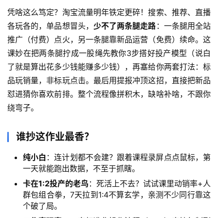
页
凭啥这么笃定？淘宝流量明年铁定更碎！搜索、推荐、直播
各玩各的，单品想冒头，
少不了两条腿走路
：一条腿用全站
网
推广（付费）点火，另一条腿靠新品运营（免费）续命。这
创
课妙在把两条腿拧成一股绳先教你3步搭好投产模型（说白
快
讯
了就是算出花多少钱能赚多少钱），再塞给你两套打法：标
品玩销量，非标玩点击。最后用提报冲顶这招，直接把新品
怼进猜你喜欢前排。整个流程像拼积木，缺啥补啥，不跟你
赚
绕弯子。
钱
项
谁抄这作业最香？
目
纯小白
：连计划都不会建？跟着课程录屏点点鼠标，第
一天就能跑出数据，不至于抓瞎。
中
卡在1:2投产的老鸟
：死活上不去？试试课里动销率+人
创
群包组合拳，7天拉到1:4不算玄学，亲测不少同行靠这
网
个破了局。