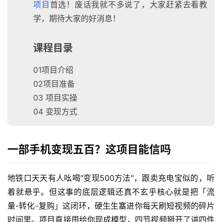
项目
首选！废话我就不多说了，大家赶紧去看教
学，期待大家的好消息！
课程目录
01项目介绍
02项目准备
03 项目实操
04 变现方式
一部手机变现五百？这项目能信吗
地铁口天天有人吆喝"变现500方法"，跟卖充电宝似的，听
着就悬乎。但这事的底层逻辑还真不玄乎核心就是把「流
量-转化-复购」这闭环，硬生生塞进你每天刷短视频的碎片
时间里。项目直接甩给你现成模型，四节视频掰开了讲四件