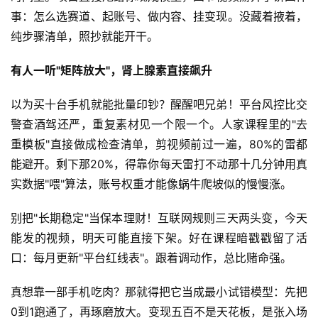
事：怎么选赛道、起账号、做内容、挂变现。没藏着掖着，
纯步骤清单，照抄就能开干。
有人一听"矩阵放大"，肾上腺素直接飙升
以为买十台手机就能批量印钞？醒醒吧兄弟！平台风控比交
首
警查酒驾还严，重复素材见一个限一个。人家课程里的"去
页
重模板"直接做成检查清单，剪视频前过一遍，80%的雷都
能避开。剩下那20%，得靠你每天雷打不动那十几分钟用真
网
实数据"喂"算法，账号权重才能像蜗牛爬坡似的慢慢涨。
创
快
别把"长期稳定"当保本理财！互联网规则三天两头变，今天
讯
能发的视频，明天可能直接下架。好在课程暗戳戳留了活
口：每月更新"平台红线表"。跟着调动作，总比赌命强。
赚
真想靠一部手机吃肉？那就得把它当成最小试错模型：先把
钱
0到1跑通了，再琢磨放大。变现五百不是天花板，是张入场
项