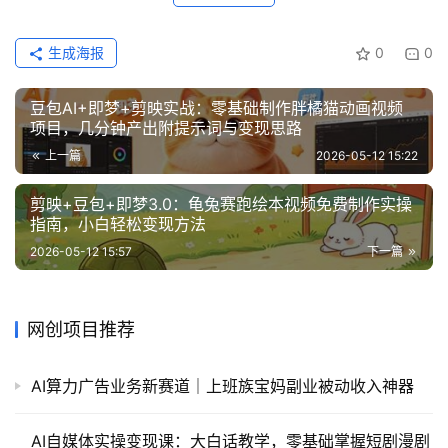
生成海报
0
0
豆包AI+即梦+剪映实战：零基础制作胖橘猫动画视频
项目，几分钟产出附提示词与变现思路
上一篇
2026-05-12 15:22
剪映+豆包+即梦3.0：龟兔赛跑绘本视频免费制作实操
指南，小白轻松变现方法
2026-05-12 15:57
下一篇
网创项目推荐
AI算力广告业务新赛道｜上班族宝妈副业被动收入神器
AI自媒体实操变现课：大白话教学，零基础掌握短剧漫剧