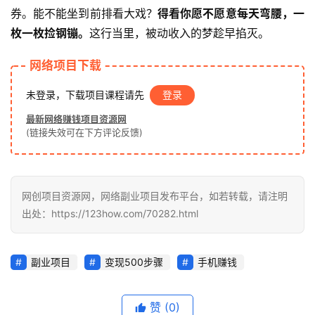
目
券。能不能坐到前排看大戏？
得看你愿不愿意每天弯腰，一
枚一枚捡钢镚。
这行当里，被动收入的梦趁早掐灭。
网络项目下载
中
创
未登录，下载项目课程请先
登录
网
最新网络赚钱项目资源网
(链接失效可在下方评论反馈)
冒
泡
网
网创项目资源网，网络副业项目发布平台，如若转载，请注明
出处：https://123how.com/70282.html
福
副业项目
变现500步骤
手机赚钱
缘
创
业
赞
(0)
网