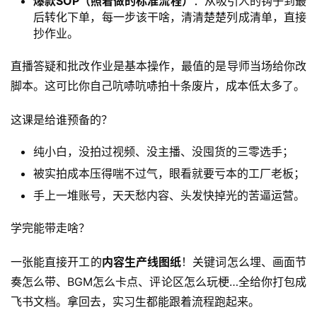
爆款SOP（照着做的标准流程）
：从吸引人的钩子到最
赚
后转化下单，每一步该干啥，清清楚楚列成清单，直接
钱
抄作业。
项
目
直播答疑和批改作业是基本操作，最值的是导师当场给你改
脚本。这可比你自己吭哧吭哧拍十条废片，成本低太多了。
中
这课是给谁预备的？
创
网
纯小白，没拍过视频、没主播、没囤货的三零选手；
被实拍成本压得喘不过气，眼看就要亏本的工厂老板；
手上一堆账号，天天愁内容、头发快掉光的苦逼运营。
冒
泡
学完能带走啥？
网
一张能直接开工的
内容生产线图纸
！关键词怎么埋、画面节
奏怎么带、BGM怎么卡点、评论区怎么玩梗…全给你打包成
福
飞书文档。拿回去，实习生都能跟着流程跑起来。
缘