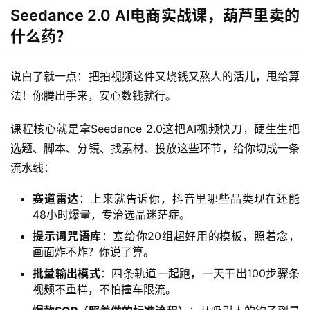
Seedance 2.0 AI电商实战课，葫芦里卖的
什么药？
说白了就一点：把拍视频这件又烧钱又熬人的活儿，甩给算
法！你腾出手来，安心数钱就行。
课程核心就是拿Seedance 2.0这把AI视频快刀，硬生生把
选题、脚本、分镜、找素材、投放这些环节，给你切成一条
首
流水线：
页
赛道雷达
：上来就告诉你，抖音里哪些品类现在还能
网
48小时爆量，专治选品迷茫症。
创
提示词咒语库
：塞给你20组超好用的模板，照着念，
快
画面炸不炸？你说了算。
讯
批量输出模式
：四条轨道一起跑，一天干出100步骤条
视频不重样，不怕撞车限流。