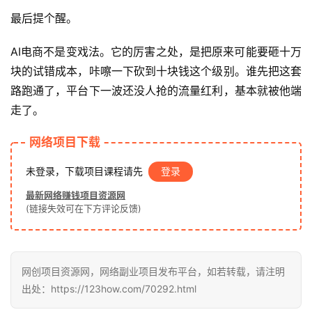
创
最后提个醒。
业
网
AI电商不是变戏法。它的厉害之处，是把原来可能要砸十万
块的试错成本，咔嚓一下砍到十块钱这个级别。谁先把这套
路跑通了，平台下一波还没人抢的流量红利，基本就被他端
走了。
网络项目下载
未登录，下载项目课程请先
登录
最新网络赚钱项目资源网
(链接失效可在下方评论反馈)
网创项目资源网，网络副业项目发布平台，如若转载，请注明
出处：https://123how.com/70292.html