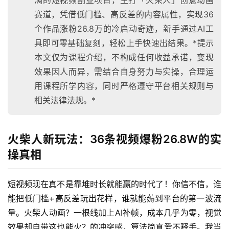
满的短视频副业项目，主打「火柴人」创意动画
赛道，凭借低门槛、高反差的内容属性，实现36
个作品涨粉26.8万的冷启动奇迹，新手通过AI工
具即可零基础复刻，轻松上手快速出结果。*提示
本文仅为课程介绍，不构成任何收益承诺，变现
效果因人而异，需结合自身努力与实操，合理运
用课程所学内容，同时严格遵守平台相关规则与
相关法律法规。*
火柴人新玩法：36条视频爆粉26.8W的实
操真相
短视频现在真不是靠堆时长就能赢的时代了！你信不信，谁
能把低门槛+高反差玩出花样，谁就能薅到平台的第一波流
量。火柴人动画？一根线加上AI补帧，成本几乎为零，视觉
效果却自带这也能火？的冲突感，算法简直爱不释手。我当