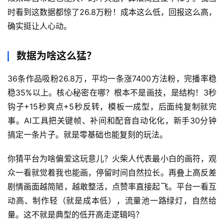
时看到这数据都惊了26.8万粉！成本这么低，回报这么高，
确实挺让人心动。
数据为啥这么猛？
36条作品吸粉26.8万，平均一条涨7400方法粉，完播率稳
稳35%以上。核心秘密在哪？根本不是画技，是结构！3秒
钩子+15秒爽点+5秒反转，模板一成型，后面纯复制就完
首
事。AI工具把关键帧、补间和配音自动化化，新手30分钟
页
搞定一条片子。就是零基础也能复刻的玩法。
网
你猜平台为啥偏爱这玩意儿？火柴人代表最小白的画符，观
创
众一看就觉着我也能画，停留时间自然拉长。再叠上高反差
快
剧情画面越简陋，越敢整活，点赞率直接起飞。平台一看互
讯
动高、制作轻（就是成本低），流量池一路绿灯，自然给
量。这不就是典型的低开高走逻辑吗？