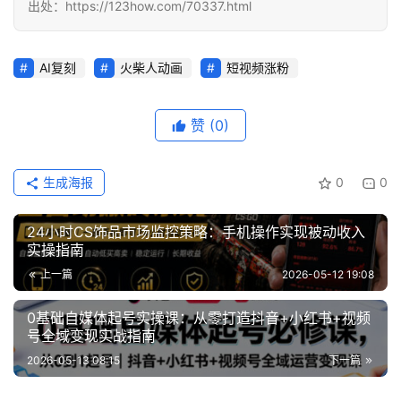
出处：https://123how.com/70337.html
创
业
网
AI复刻
火柴人动画
短视频涨粉
赞
(0)
生成海报
0
0
24小时CS饰品市场监控策略：手机操作实现被动收入
实操指南
上一篇
2026-05-12 19:08
0基础自媒体起号实操课：从零打造抖音+小红书+视频
号全域变现实战指南
2026-05-13 08:15
下一篇