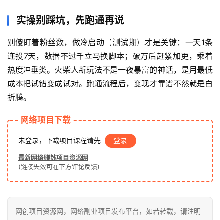
赚
钱
实操别踩坑，先跑通再说
项
目
别傻盯着粉丝数，做冷启动（测试期）才是关键：一天1条
连投7天，数据不过千立马换脚本；破万后赶紧加更，乘着
热度冲垂类。火柴人新玩法不是一夜暴富的神话，是用最低
中
成本把试错变成试对。跑通流程后，变现才靠谱不然就是白
创
折腾。
网
网络项目下载
冒
未登录，下载项目课程请先
登录
泡
最新网络赚钱项目资源网
网
(链接失效可在下方评论反馈)
福
网创项目资源网，网络副业项目发布平台，如若转载，请注明
缘