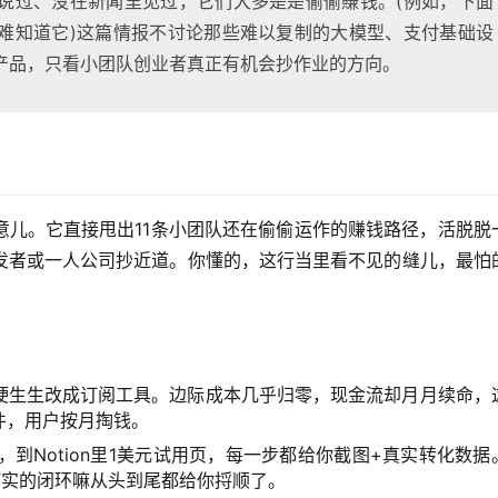
说过、没在新闻里见过，它们大多是是偷偷賺钱。(例如，下面
难知道它)这篇情报不讨论那些难以复制的大模型、支付基础设
产品，只看小团队创业者真正有机会抄作业的方向。
意儿。它直接甩出11条小团队还在偷偷运作的赚钱路径，活脱脱
发者或一人公司抄近道。你懂的，这行当里看不见的缝儿，最怕
硬生生改成订阅工具。边际成本几乎归零，现金流却月月续命，
件，用户按月掏钱。
视频，到Notion里1美元试用页，每一步都给你截图+真实转化数据
打实的闭环嘛从头到尾都给你捋顺了。