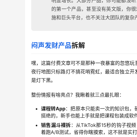
明显增长。大部分产品，你可能都没听
的第一个产品，甚至没有英文版，你很
施和巨头平台，也不关注大团队的复杂
闷声发财产品
拆解
嘿，这篇付费文章可不是那种一夜暴富的忽悠玩
夜行地图只标路灯不搞花哨霓虹，最适合独立开
是灯下黑。
整份情报有啥亮点？我瞅着就三点最扎眼：
课程转App
：把原本只能卖一次的知识包，
挺绝的，新手也能上手就是把课程包装成软
销售漏斗裸拆
：从TikTok那15秒的钩子
着跑A/B测试，省得你瞎摸索，这不就是实