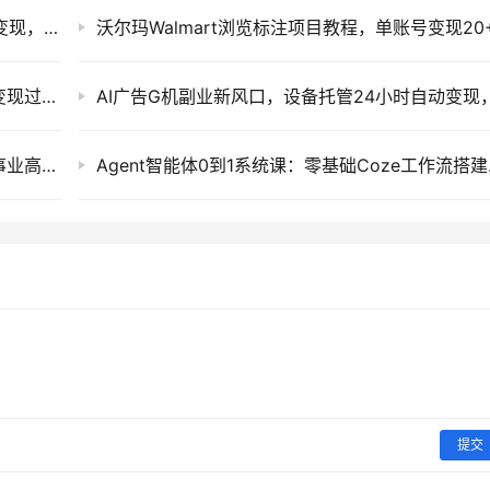
AI历史人物Vlog制作课，零基础不露脸短视频变现，附提示词素材
拼多多虚拟电商自动发货实操，新手副业单店变现过万玩法
成功人士精力管理秘诀：不被感情纠缠，专注事业高效能
Agent
提交