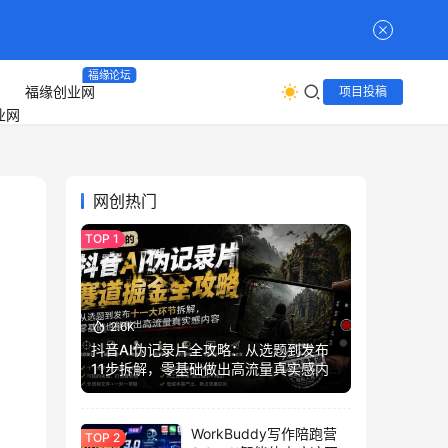
福缘论坛
福缘创业网
项目投稿
网创热门
2.6K
抖音AI伪记录片全攻略：从选题到发布
11步拆解，零基础做出高流量真实感内
容
WorkBuddy写作陪跑营