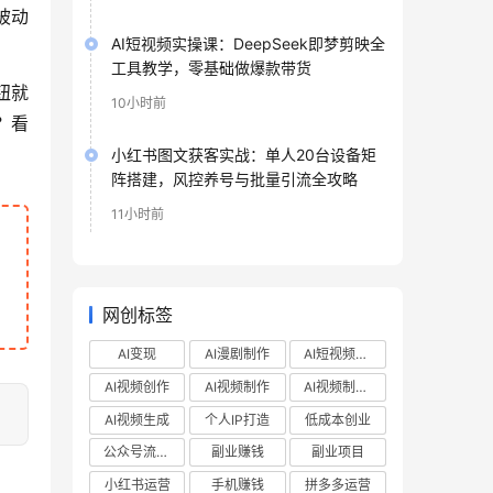
被动
AI短视频实操课：DeepSeek即梦剪映全
工具教学，零基础做爆款带货
钮就
10小时前
？看
小红书图文获客实战：单人20台设备矩
阵搭建，风控养号与批量引流全攻略
11小时前
网创标签
AI变现
AI漫剧制作
AI短视频制作
AI视频创作
AI视频制作
AI视频制作教程
AI视频生成
个人IP打造
低成本创业
公众号流量主
副业赚钱
副业项目
小红书运营
手机赚钱
拼多多运营