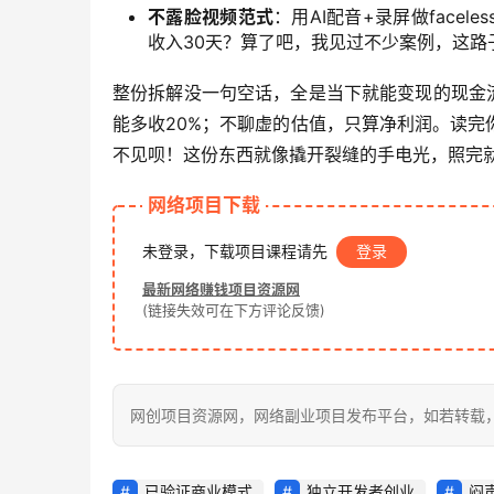
不露脸视频范式
：用AI配音+录屏做facel
收入30天？算了吧，我见过不少案例，这路
整份拆解没一句空话，全是当下就能变现的现金流
能多收20%；不聊虚的估值，只算净利润。读
不见呗！这份东西就像撬开裂缝的手电光，照完
网络项目下载
未登录，下载项目课程请先
登录
最新网络赚钱项目资源网
(链接失效可在下方评论反馈)
网创项目资源网，网络副业项目发布平台，如若转载，请注明出处：
已验证商业模式
独立开发者创业
闷