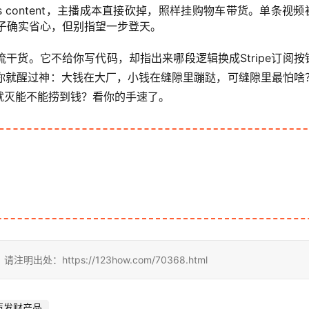
ess content，主播成本直接砍掉，照样挂购物车带货。单条视频
子确实省心，但别指望一步登天。
干货。它不给你写代码，却指出来哪段逻辑换成Stripe订阅按
完你就醒过神：大钱在大厂，小钱在缝隙里蹦跶，可缝隙里最怕啥
就灭能不能捞到钱？看你的手速了。
https://123how.com/70368.html
声发财产品