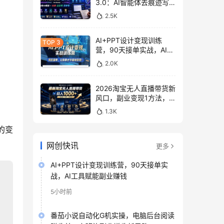
3.0：AI智能体去痕迹写
作，头条公众号百家号变
2.5K
现
AI+PPT设计变现训练
营，90天接单实战，AI工
具赋能副业赚钱
2.0K
2026淘宝无人直播带货新
风口，副业变现1方法，
无违规稳定可长期操作
1.3K
的变
网创快讯
更多
AI+PPT设计变现训练营，90天接单实
战，AI工具赋能副业赚钱
5小时前
番茄小说自动化G机实操，电脑后台阅读