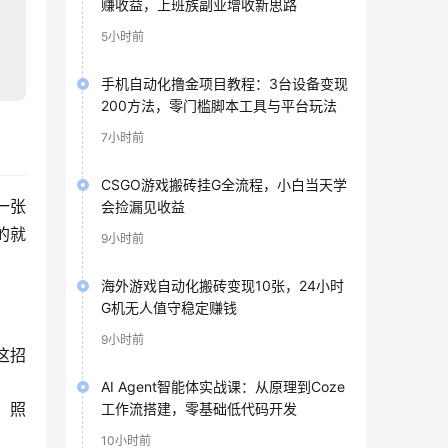
赚收益，上班族副业增收新思路
5小时前
手机自动化撸金项目教程：3台设备变现
200方法，零门槛脚本工具与平台玩法
7小时前
CSGO游戏搬砖挂G全流程，小白当天学
一张
会捡漏见收益
的就
9小时前
海外游戏自动化搬砖变现10张，24小时
G机无人值守稳定赚钱
9小时前
这招
AI Agent智能体实战课：从原理到Coze
。照
工作流搭建，零基础低代码开发
10小时前