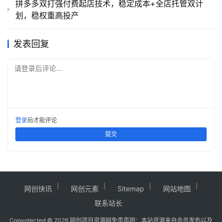
拼多多双打强付费起店技术，稳定成本+全店托管双计
划，稳权重高投产
发表回复
请登录后评论...
登录
后才能评论
提交
网创快讯
网创元素
Sitemap
网站地图
联系站长
Copy
otected © 2026
网创项目资源网
免责声明：本站资源来自会员发布以及