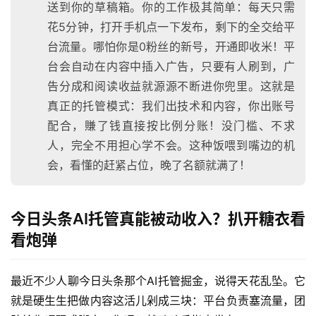
送到你的草稿箱。你的工作极其简单：每天只需
花5分钟，打开手机点一下发布，剩下的全交给平
台流量。哪怕你是0粉丝的新号，开通即收米！平
台会自动在内容中插入广告，只要有人刷到，广
告分成和阅读收益就源源不断进你兜里。这就是
真正的托管模式：我们出技术和内容，你出账号
配合，賺了钱直接按比例分账！没门槛、不求
人，完全不用担心学不会。这种饭喂到嘴边的机
会，看懂的赶紧占位，晚了名额就满了！
今日头条AI托管真能被动收入？扒开糖衣看
看炮弹
最近不少人聊今日头条那个AI托管掘金，说得天花乱坠。它
就是硬生生把做内容这活儿剁成三块：平台负责塞流量，团