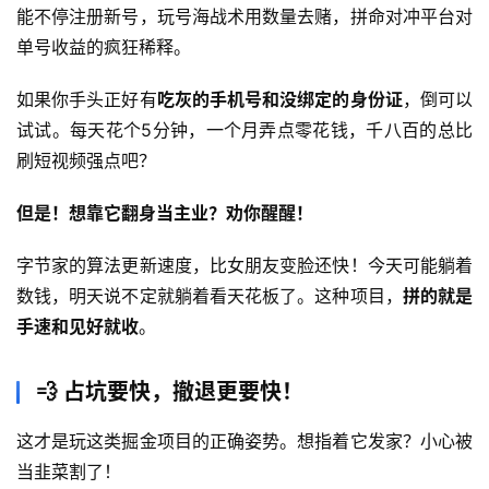
网
能不停注册新号，玩号海战术用数量去赌，拼命对冲平台对
创
单号收益的疯狂稀释。
快
讯
如果你手头正好有
吃灰的手机号和没绑定的身份证
，倒可以
试试。每天花个5分钟，一个月弄点零花钱，千八百的总比
刷短视频强点吧？
赚
钱
但是！想靠它翻身当主业？劝你醒醒！
项
目
字节家的算法更新速度，比女朋友变脸还快！今天可能躺着
数钱，明天说不定就躺着看天花板了。这种项目，
拼的就是
手速和见好就收
。
中
创
💨 占坑要快，撤退更要快！
网
这才是玩这类掘金项目的正确姿势。想指着它发家？小心被
当韭菜割了！
冒