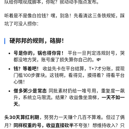
队给你喂现成脚本，你呢？就动动手指点发布。
听着是不是像白捡钱？嘿，别急！先看清这三条铁规矩，踩
坑了可没人捞你：
硬邦邦的规则，硌脚！
号是你的，锅也得你背！
平台一旦判定违规封号，哭
都没地方哭，账号废了损失算你自己的。💸
钱？等着吧！
收益先卡在平台结算，T+7才分账，提现
门槛100步骤块。这钱啊，看得见，摸得着？得看平台
心情！
僧多粥少是常态
同批素材扔给一堆号用，重复度一飙
升，系统立马限流。结果？收益像坐滑梯，
一天不如一
天
。
首
页
头30天算红利期
，努努力一天赚个几百不算难。但过了俩
月？
同样权重的号，收益直接砍半
不夸张！想维持收入？只