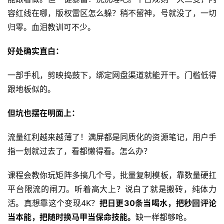
容红线在哪，版权雷区怎么躲？稍不留神，号就没了，一切
归零。血泪教训可不少。
好处确实直白：
一部手机，剪映捣鼓下，绑定网盘渠道就能开干。门槛低得
跟地板似的。
首
页
但坑也摆在明面上：
流量红利越来越薄了！满屏都是同质化的资源笔记，用户手
网
指一划就过去了，看都懒得看。怎么办？
创
快
课程会教你玩矩阵多搞几个号，批量复制模板，靠数量硬扛
讯
平台限流的闸刀。听着高大上？说白了就是搬砖，纯体力
活。真想靠这个变现4K？
把日更30条当喝水，把秒回评论
赚
当本能，把随时换马甲当保命技能。
缺一样都够呛。