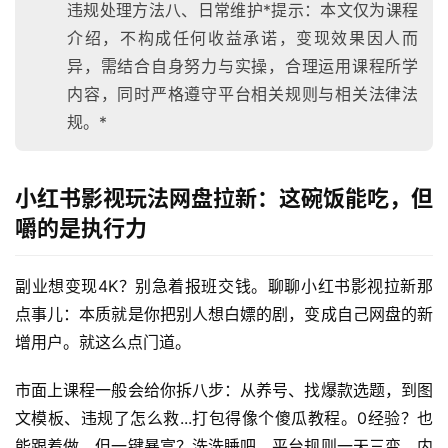
违规处理方法八、日常维护*提示：本文仅为课程
介绍，不构成任何收益承诺，变现效果因人而
异，需结合自身努力与实操，合理运用课程所学
内容，同时严格遵守平台相关规则与相关法律法
规。*
小红书影视玩法网盘拉新：这碗饭能吃，但
嚼的是执行力
副业想变现4K？别急着报班交钱。聊聊小红书影视拉新那
点事儿：本质就是你把别人想白嫖的剧，变成自己网盘的新
增用户。就这么点门道。
市面上课程一般会给你拆八步：从养号、找爆款选题，到图
文模板、违规了怎么救...打包得像个傻瓜教程。0经验？也
能跟着做。但一键暴富？洗洗睡吧。平台规则一天三变，内