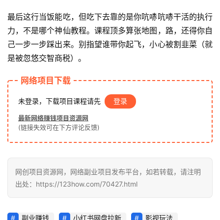
钱
项
最后这行当饭能吃，但吃下去靠的是你吭哧吭哧干活的执行
目
力，不是哪个神仙教程。课程顶多算张地图，路，还得你自
己一步一步踩出来。别指望谁带你起飞，小心被割韭菜（就
是被忽悠交智商税）。
中
创
网络项目下载
网
未登录，下载项目课程请先
登录
最新网络赚钱项目资源网
冒
(链接失效可在下方评论反馈)
泡
网
网创项目资源网，网络副业项目发布平台，如若转载，请注明
出处：https://123how.com/70427.html
福
缘
创
副业赚钱
小红书网盘拉新
影视玩法