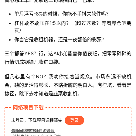
单月浮亏-8%的时候，你能不手抖关软件吗？
杠杆敢不敢压在1:5以内？（超过这数？等着爆仓吧朋
首
友）
页
你当它是收租机器，还是一夜翻倍的彩票？
网
三个都答YES？行，这AI小弟能替你值夜班，把零零碎碎的
创
行情切成钢镚儿收进口袋。
快
讯
但凡心里有个NO？我劝你接着当观众。市场永远不缺机
会，缺的是活得够长、不瞎折腾的明白人。有些坑，看着是
捷径，跳下去才知道是韭菜收割机。
赚
钱
网络项目下载
项
目
未登录，下载项目课程请先
登录
最新网络赚钱项目资源网