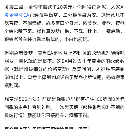
凌晨三点，金价咔擦跌了20美元。你睡得正香呢，人家AI
黄金量化EA
已经反手做空，三分钟落袋为安。这玩意儿不
吃宵夜、不闹情绪，靠多窗口分身术，欧美盘、亚盘、夜盘
全给它啃下来。操作真没啥门槛，下载、挂上、一键启动，
跟给老爷车装自动巡航似的，小白也能玩。
但别急着做梦！真当EA是收益上不封顶的永动机？醒醒吧
朋友，量化玩的是概率。这EA用过去十年黄金的Tick级数
据（就是超级细分的价格变动）反复回测，才把胜率磨到
58%以上，盈亏比撑到1:1.8说白了就靠小步快跑，蚂蚁搬家
攒利润。
想变现500方法？前提是你账户里得有扛住100步骤0美元
回撤的本金！否则？嘿，一次黑天鹅（那种谁都预料不到的
极端行情）就能让你直接翻车，渣都不剩。
真心想上车？先拿这三句话抽自己一巴掌：