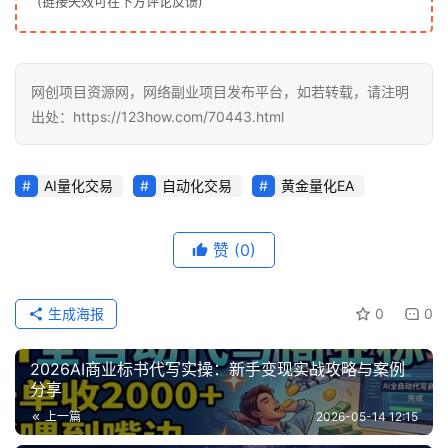
(链接失效可在下方评论反馈)
中
创
网
网创项目资源网，网络副业项目发布平台，如若转载，请注明
出处：https://123how.com/70443.html
冒
泡
AI量化交易
自动化交易
黄金量化EA
网
赞
(0)
福
缘
生成海报
0
0
创
业
网
2026AI商业标书代写实操：新手变现实战攻略与案例
分享
上一篇
2026-05-14 12:15