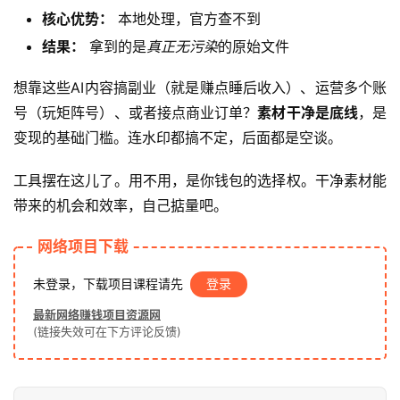
核心优势：
本地处理，官方查不到
赚
结果：
拿到的是
真正无污染
的原始文件
钱
项
想靠这些AI内容搞副业（就是赚点睡后收入）、运营多个账
目
号（玩矩阵号）、或者接点商业订单？
素材干净是底线
，是
变现的基础门槛。连水印都搞不定，后面都是空谈。
中
工具摆在这儿了。用不用，是你钱包的选择权。干净素材能
创
带来的机会和效率，自己掂量吧。
网
网络项目下载
冒
未登录，下载项目课程请先
登录
泡
最新网络赚钱项目资源网
网
(链接失效可在下方评论反馈)
福