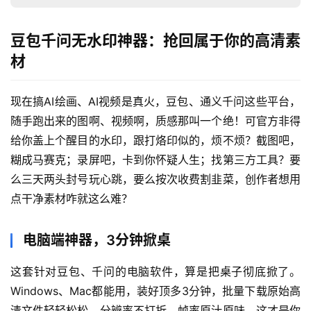
豆包千问无水印神器：抢回属于你的高清素
材
现在搞AI绘画、AI视频是真火，豆包、通义千问这些平台，
随手跑出来的图啊、视频啊，质感那叫一个绝！可官方非得
给你盖上个醒目的水印，跟打烙印似的，烦不烦？截图吧，
糊成马赛克；录屏吧，卡到你怀疑人生；找第三方工具？要
么三天两头封号玩心跳，要么按次收费割韭菜，创作者想用
点干净素材咋就这么难？
电脑端神器，3分钟掀桌
这套针对豆包、千问的电脑软件，算是把桌子彻底掀了。
Windows、Mac都能用，装好顶多3分钟，批量下载原始高
清文件轻轻松松。分辨率不打折，帧率原汁原味，这才是你