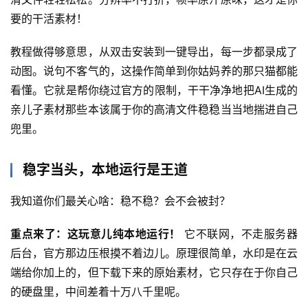
要的干活素材！
教程做得够意思，从双击安装到一键导出，每一步都录成了
动图。说句不客气的，这操作简单到你姑妈养的那只猫都能
看懂。它就是帮你绕过官方的限制，干干净净地把AI生成的
亲儿子素材那些本该属于你的高清文件稳稳当当地揣进自己
兜里。
稳字当头，本地运行是王道
首
页
我知道你们最关心啥：稳不稳？会不会被封？
网
重点来了：这玩意儿纯本地运行！
 它不联网，不走服务器
创
后台，官方那边压根摸不着边儿。原理很简单，水印是在云
快
端给你加上的，但下载下来的原始素材，它只存在于你自己
讯
的硬盘里，中间差着十万八千里呢。