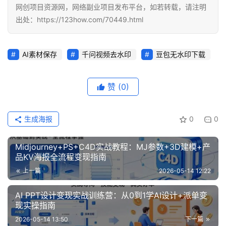
网创项目资源网，网络副业项目发布平台，如若转载，请注明
缘
出处：https://123how.com/70449.html
创
业
网
AI素材保存
千问视频去水印
豆包无水印下载
赞
(0)
生成海报
0
0
Midjourney+PS+C4D实战教程：MJ参数+3D建模+产
品KV海报全流程变现指南
上一篇
2026-05-14 12:22
AI PPT设计变现实战训练营：从0到1学AI设计+派单变
现实操指南
2026-05-14 13:50
下一篇