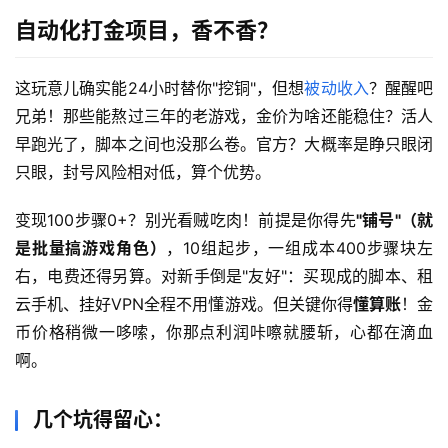
自动化打金项目，香不香？
这玩意儿确实能24小时替你"挖铜"，但想
被动收入
？醒醒吧
兄弟！那些能熬过三年的老游戏，金价为啥还能稳住？活人
早跑光了，脚本之间也没那么卷。官方？大概率是睁只眼闭
只眼，封号风险相对低，算个优势。
变现100步骤0+？别光看贼吃肉！前提是你得先
"铺号"（就
是批量搞游戏角色）
，10组起步，一组成本400步骤块左
右，电费还得另算。对新手倒是"友好"：买现成的脚本、租
云手机、挂好VPN全程不用懂游戏。但关键你得
懂算账
！金
币价格稍微一哆嗦，你那点利润咔嚓就腰斩，心都在滴血
啊。
几个坑得留心：