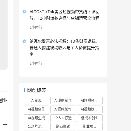
AIGC×TikTok美区短视频带货线下课回
放，12小时爆款选品与店铺运营全流程
2小时前
纳瓦尔致富心法拆解：10条财富逻辑，
普通人搭建被动收入与个人价值提升指
南
2小时前
网创标签
创业
AI变现
AI漫剧制作
AI短视频制作
AI视频创作
AI视频制作
AI视频制作教程
AI视频生成
个人IP打造
低成本创业
，上
公众号流量主
副业赚钱
副业项目