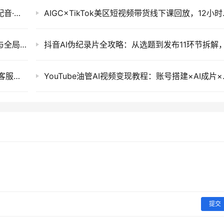
AI动画漫剧制作教程：选题分镜提示词·AI绘图配音·剪映2D动画成片实操
AIGC×TikT
Codex中转站画图配置教程：CC Switch检测与全局Skill安装
1688店铺基建实操课：工作台下载到旺铺装修客服分流，新手开店必备25节教程
YouTube油
提交