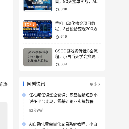
营，90天接单实战，AI工
具赋能副业赚钱
3.1K
手机自动化撸金项目教
程：3台设备变现200方
法，零门槛脚本工具与平
649
台玩法
CSGO游戏搬砖挂G全流
程，小白当天学会捡漏见
收益
609
网创快讯
前热
更多
任推邦任课堂全套课：网盘拉新短剧小
说多平台变现，零基础副业实操教程
52分钟前
AI自动化黄金量化交易系统教程，小白