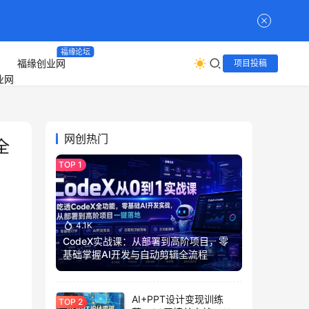
福缘论坛
福缘创业网
项目投稿
网创热门
全
4.1K
CodeX实战课：从部署到高阶项目，零
基础掌握AI开发与自动剪辑全流程
AI+PPT设计变现训练