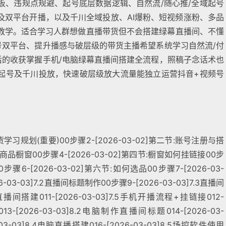
板、违规点规避、起号底层数据逻辑、自然流/随心推/全域起号
及双平台开播，以及千川全域投放、AI爆粉、短视频涨粉、多品
教学。适合学习人群想做直播带货但不会搭建绿幕直播间、不懂
号双平台、提升播感与破层级的带货主播希望系统学习自然流/付
后的收获掌握手机/电脑绿幕直播间搭建全流程，照稿子念话术也
起号及千川投放，快速破层级放大流量能独立运营抖音+视频号
播带货学习规划(重要)00步骤2-[2026-03-02]第二节:账号注册与搭
开通商品橱窗00步骤4-[2026-03-02]第四节:橱窗如何挂链接00步
0步骤6-[2026-03-02]第六节:如何选品00步骤7-[2026-03-
-03-03]7.2直播间标题制作00步骤9-[2026-03-03]7.3直播间
机直播间搭建011-[2026-03-03]7.5手机开播流程+挂链接012-
13-[2026-03-03]8.2电脑制作直播间标题014-[2026-03-
03-03]8.4电脑直播搭建016-[2026-03-03]8.5场控软件使用