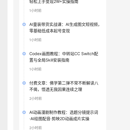
轻松上手变现2W+实操指南
1小时前
AI童装带货实战课：AI生成图文短视频，
零基础低成本起号变现
1小时前
Codex画图教程：中转站CC Switch配
置与全局Skill安装指南
1小时前
付费文章：佛学第二弹不常不断解读八
不偈，悟透无我因果连续之理
2小时前
AI动画漫剧制作教程：选题分镜提示词
·AI绘图配音·剪映2D动画成片实操
2小时前