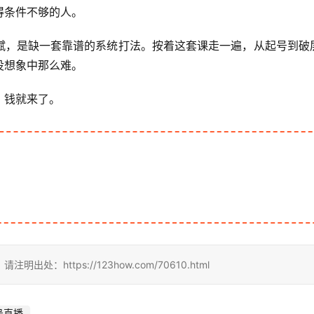
得条件不够的人。
赋，是缺一套靠谱的系统打法。按着这套课走一遍，从起号到破
没想象中那么难。
，钱就来了。
https://123how.com/70610.html
号直播