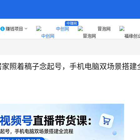
中赚网
赚钱项目
中创网
冒泡网
居家照着稿子念起号，手机电脑双场景搭建