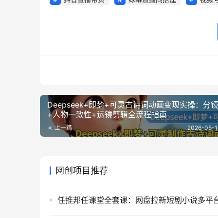
Deepseek+即梦+可灵古诗词动画变现实操：分
+人物一致性+运镜剪辑全流程指南
上一篇
2026-05-1
网创项目推荐