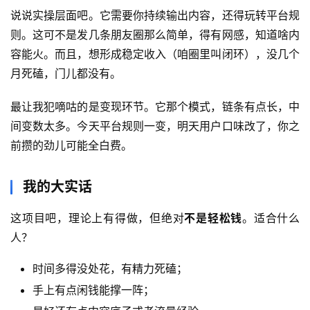
项
说说实操层面吧。它需要你持续输出内容，还得玩转平台规
目
则。这可不是发几条朋友圈那么简单，得有网感，知道啥内
容能火。而且，想形成稳定收入（咱圈里叫闭环），没几个
月死磕，门儿都没有。
中
创
最让我犯嘀咕的是变现环节。它那个模式，链条有点长，中
网
间变数太多。今天平台规则一变，明天用户口味改了，你之
前攒的劲儿可能全白费。
冒
我的大实话
泡
网
这项目吧，理论上有得做，但绝对
不是轻松钱
。适合什么
人？
福
时间多得没处花，有精力死磕；
缘
手上有点闲钱能撑一阵；
创