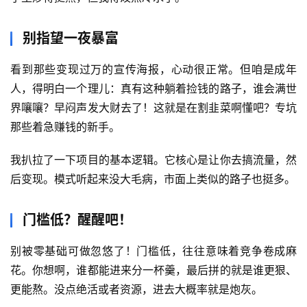
别指望一夜暴富
看到那些变现过万的宣传海报，心动很正常。但咱是成年
人，得明白一个理儿：真有这种躺着捡钱的路子，谁会满世
界嚷嚷？早闷声发大财去了！这就是在割韭菜啊懂吧？专坑
那些着急赚钱的新手。
首
页
我扒拉了一下项目的基本逻辑。它核心是让你去搞流量，然
后变现。模式听起来没大毛病，市面上类似的路子也挺多。
网
创
快
门槛低？醒醒吧！
讯
别被零基础可做忽悠了！门槛低，往往意味着竞争卷成麻
花。你想啊，谁都能进来分一杯羹，最后拼的就是谁更狠、
赚
更能熬。没点绝活或者资源，进去大概率就是炮灰。
钱