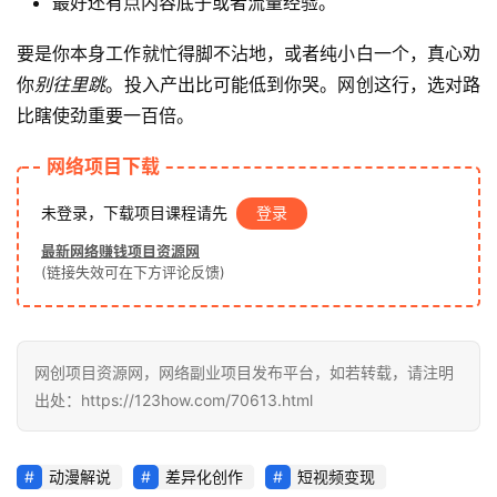
最好还有点内容底子或者流量经验。
业
网
要是你本身工作就忙得脚不沾地，或者纯小白一个，真心劝
你
别往里跳
。投入产出比可能低到你哭。网创这行，选对路
比瞎使劲重要一百倍。
网络项目下载
未登录，下载项目课程请先
登录
最新网络赚钱项目资源网
(链接失效可在下方评论反馈)
网创项目资源网，网络副业项目发布平台，如若转载，请注明
出处：https://123how.com/70613.html
动漫解说
差异化创作
短视频变现