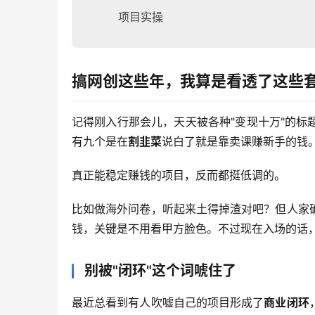
项目实操
搞网创这些年，我算是看透了这些
记得刚入行那会儿，天天被各种"变现十万"的
有九个是在
割韭菜
说白了就是靠卖课赚新手的钱
真正能稳定赚钱的项目，反而都挺低调的。
比如做海外问卷，听起来土得掉渣对吧？但人家
钱，关键是不用看甲方脸色。不过现在入场的话
别被"闭环"这个词唬住了
最近总看到有人吹嘘自己的项目形成了
商业闭环