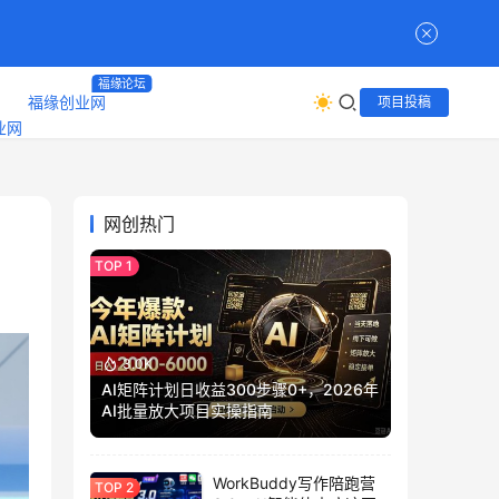
福缘论坛
福缘创业网
项目投稿
网创热门
3.0K
AI矩阵计划日收益300步骤0+，2026年
AI批量放大项目实操指南
WorkBuddy写作陪跑营