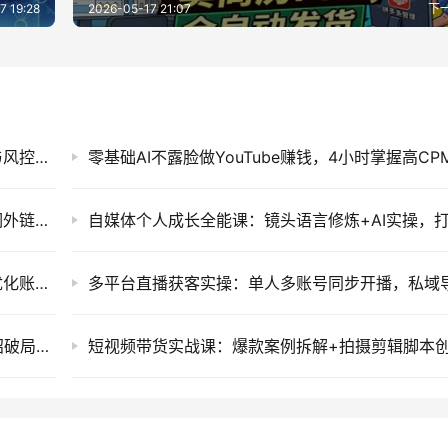
7 19:28
2026-05-17 21:07
下
2026 微信私域量化运营指南：账号矩阵搭建与风控避坑实战
外贸独立站谷歌SEO实战：Codex建站+关键词外链引流课
谷歌Ads运营精通课：系统拆解投放全流程，优化账户提升广告投产回报率
35岁后难交真心朋友？友谊衰退数据揭秘，3招破局无效社交