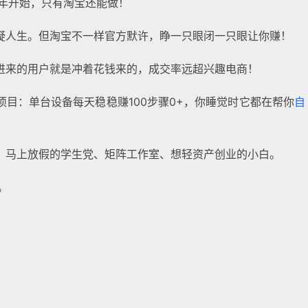
5年开始，只有淘宝还能做！
疑人生。但淘宝不一样官方默许，睁一只眼闭一只眼让你赚！
进来的用户就是冲着花钱来的，成交率远超兴趣电商！
项目：单台设备每天稳稳赚100步骤0+，你睡觉时它都在帮你
自
、马上放假的学生党、矩阵工作室、想轻资产创业的小白。
。