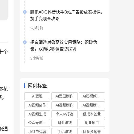
腾讯ADQ抖音快手B站广告投放实操课，
投手变现全攻略
2小时前
相亲筛选对象高效实用策略：识破伪
装，双向尽职调查防踩坑
十个
3小时前
网创标签
零花
AI变现
AI漫剧制作
AI短视频制作
磨。
AI视频创作
AI视频制作
AI视频制作教程
AI视频生成
个人IP打造
低成本创业
公众号流量主
副业赚钱
副业项目
跑通
小红书运营
手机赚钱
拼多多运营