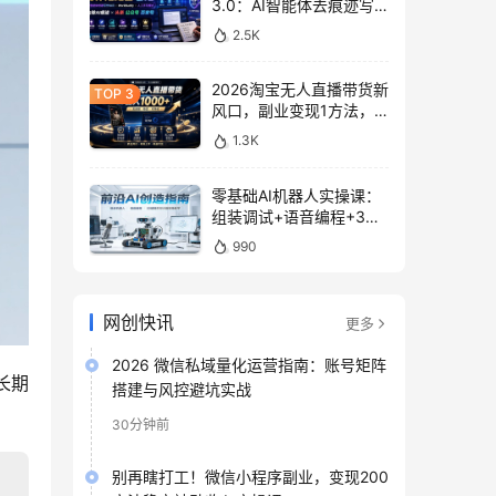
3.0：AI智能体去痕迹写
作，头条公众号百家号变
2.5K
现
2026淘宝无人直播带货新
风口，副业变现1方法，
无违规稳定可长期操作
1.3K
零基础AI机器人实操课：
组装调试+语音编程+3D
建模打印入门
990
网创快讯
更多
2026 微信私域量化运营指南：账号矩阵
长期
搭建与风控避坑实战
30分钟前
别再瞎打工！微信小程序副业，变现200