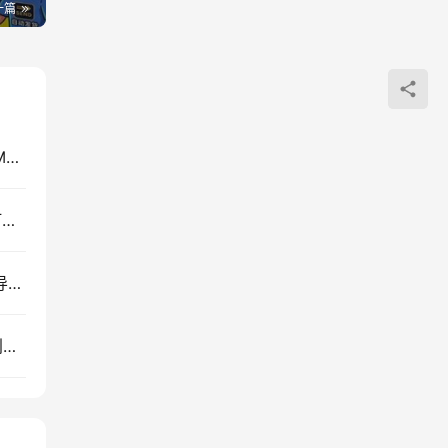
一篇
零基础AI不露脸做YouTube赚钱，4小时掌握高CPM赛道与SEO变现技巧
自媒体个人成长全能课：镜头语言修炼+AI实操，打造个人IP副业变现
多平台直播获客实操：单人多账号同步开播，私域导流与切片矩阵引流技巧
短视频带货实战课：爆款案例拆解+拍摄剪辑脚本创作技巧