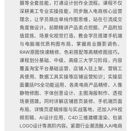
摄等全套技能，打通设计创作全流程。课程不仅
深耕美工专业实操技能，同步融入电商核心运营
理念，让学员跳出单纯作图思维，站在引流成交
角度做设计。前期精讲产品卖点挖掘、产品附加
值提炼、场景化视觉打造，教会学员搭建手机端
与电脑端优质构图布局，掌握商业摄影调色、
RAW原图快速精修、色彩搭配等高精修图技巧。
课程划分基础、中级、高级三大学习阶段，内容
覆盖淘宝平台基础运营、店铺入驻上架、营销工
具使用、数据工具实操等店铺运营知识；实操层
面囊括PS全功能运用、各类电商产品精修、人像
静物修图、字体创意设计、主图海报制作、透视
场景搭建。同时详解店铺首页装修、手机端页面
布局、详情页逻辑排版与实战落地，还加入PR视
频剪辑、AI设计应用、C4D三维建模渲染、包装
LOGO设计等高阶内容。紧跟行业潮流融入AI电商