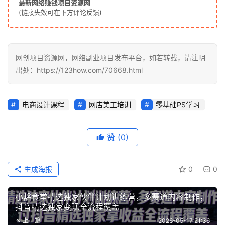
最新网络赚钱项目资源网
(链接失效可在下方评论反馈)
网创项目资源网，网络副业项目发布平台，如若转载，请注明
出处：https://123how.com/70668.html
电商设计课程
网店美工培训
零基础PS学习
赞
(0)
生成海报
0
0
小豁食堂精选独家伙伴计划训练营，多赛道内容制作，
抖音精选独家变现全流程覆盖
上一篇
2026-05-17 21:36