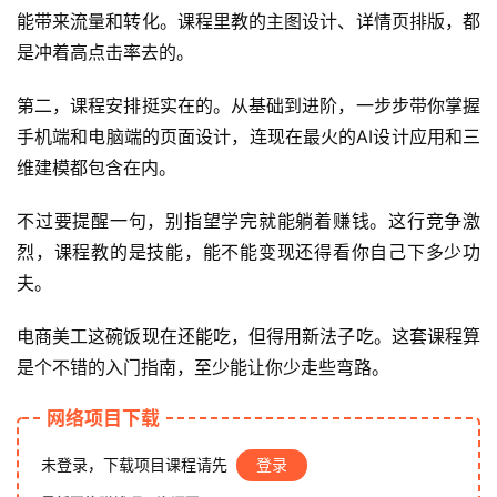
能带来流量和转化。课程里教的主图设计、详情页排版，都
福
是冲着高点击率去的。
缘
创
第二，课程安排挺实在的。从基础到进阶，一步步带你掌握
业
手机端和电脑端的页面设计，连现在最火的AI设计应用和三
网
维建模都包含在内。
不过要提醒一句，别指望学完就能躺着赚钱。这行竞争激
烈，课程教的是技能，能不能变现还得看你自己下多少功
夫。
电商美工这碗饭现在还能吃，但得用新法子吃。这套课程算
是个不错的入门指南，至少能让你少走些弯路。
网络项目下载
未登录，下载项目课程请先
登录