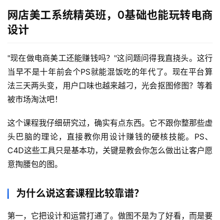
网店美工系统精英班，0基础也能玩转电商
设计
赚
钱
"现在做电商美工还能赚钱吗？"这问题问得我直挠头。这行
项
当早不是十年前会个PS就能混饭吃的年代了。现在平台算
目
法三天两头变，用户口味也越来越刁，光会抠图修图？等着
被市场淘汰吧！
中
这个课程我仔细研究过，确实有点东西。它不跟你整那些虚
创
网
头巴脑的理论，直接教你用设计赚钱的硬核技能。PS、
C4D这些工具只是基本功，关键是教会你怎么做出让客户愿
意掏腰包的图。
冒
泡
为什么说这套课程比较靠谱？
网
第一，它把设计和运营打通了。做图不是为了好看，而是要