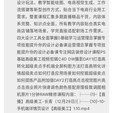
设计玩法，教学智能绘图、电商视觉生成、工作
流搭建等新型创作方式，贴合当下电商行业用工
需求。整套课程汇集多期直播精品干货，内容体
系完整、知识点全面，所有教学内容贴合真实电
商店铺落地场景，学完直接适配职场工作需求。
四大设计工具全面掌握0基础学习运营理念掌握专
项技能提升你的设计必备课运营理念掌握专项技
能提升你的设计必备课专注网店装修设计课程PS
基础高级美工视频剪辑C4D DW摄影DAY1打造高
转化超级卖点手机端全屏构图方法打造高转化详
情超级卖点如何打造应用场景如何挖掘超级卖点
如何提炼产品附加值DAY2打造高点击视觉图片高
点击商业照片快速调色颜色搭配原理极致调图相
机原片1分钟RAW精修课程内容：├──{1}–【直
播】高级美工-长青（12月29日)|├──[10]–10-
手机端详情页设计【高级美工】1.10.mp4