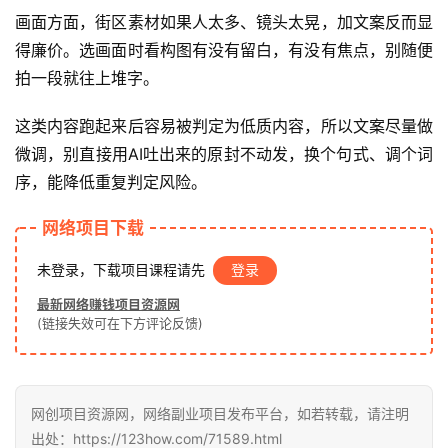
画面方面，街区素材如果人太多、镜头太晃，加文案反而显
得廉价。选画面时看构图有没有留白，有没有焦点，别随便
冒
拍一段就往上堆字。
泡
网
这类内容跑起来后容易被判定为低质内容，所以文案尽量做
微调，别直接用AI吐出来的原封不动发，换个句式、调个词
序，能降低重复判定风险。
福
缘
网络项目下载
创
业
未登录，下载项目课程请先
登录
网
最新网络赚钱项目资源网
(链接失效可在下方评论反馈)
网创项目资源网，网络副业项目发布平台，如若转载，请注明
出处：https://123how.com/71589.html