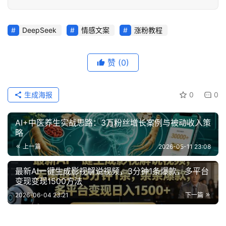
DeepSeek
情感文案
涨粉教程
赞
(0)
生成海报
0
0
AI+中医养生实战思路：3万粉丝增长案例与被动收入策
略
上一篇
2026-05-11 23:08
最新AI一键生成影视解说视频，3分钟1条爆款，多平台
变现变现1500方法
2026-06-04 23:21
下一篇