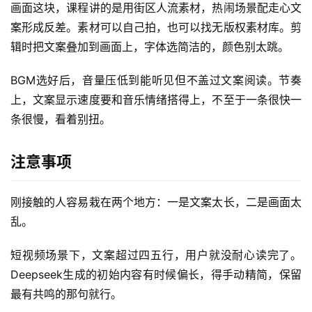
首
画面这块，课程讲的是用街区人流素材，热闹场景配走心文
页
案形成反差。素材可以自己拍，也可以找无版权素材库。剪
辑时把文案叠加到画面上，字体选简洁的，颜色别太跳。
网
创
BGM选好后，音量压低到能听见但不盖过文案阅读。节奏
快
上，文案显示速度要和音乐情绪搭得上，不至于一条很快一
讯
条很慢，看着别扭。
注意事项
赚
钱
项
刚接触的人容易栽在两个地方：一是文案太长，二是画面太
目
乱。
短视频场景下，文案超过四五行，用户就没耐心读完了。
中
Deepseek生成的初始内容有时候偏长，得手动精简，保留
创
最有共鸣的那句就行。
网